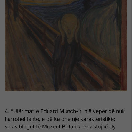
4. “Ulërima” e Eduard Munch-it, një vepër që nuk
harrohet lehtë, e që ka dhe një karakteristikë:
sipas blogut të Muzeut Britanik, ekzistojnë dy