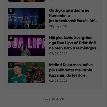
tribunat
Gjithçka që ndodhi në
Kuvendin e
jashtëzakonshëm të LDK-
së
30/07/2026
Një pleskavicë e ngrënë
nga Dua Lipa në Prishtinë
në orën 04:28 të mëngjesit
- dhe bota digjitale serbe
03/08/2026
shpall gjendjen e luftës
Mirlind Daku mes lotëve
përshëndetet me Rubin
Kazanin, do të fitojë
miliona te Spartak Moska
02/08/2026