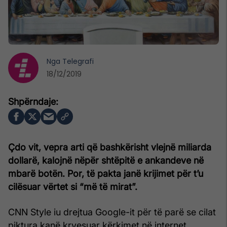
Nga
Telegrafi
18/12/2019
Çdo vit, vepra arti që bashkërisht vlejnë miliarda
dollarë, kalojnë nëpër shtëpitë e ankandeve në
mbarë botën. Por, të pakta janë krijimet për t’u
cilësuar vërtet si “më të mirat”.
CNN Style iu drejtua Google-it për të parë se cilat
piktura kanë kryesuar kërkimet në internet