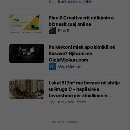
Banka Ekonomike
Plan B Creative rrit ndikimin e
biznesit tuaj online
Plan B
Po kërkoni mjek apo klinikë në
Kosovë? Njihuni me
GjejeMjekun.com
GjejeMjekun
Lokal 517m² me tarracë në shitje
te Rruga C – hapësirë e
favorshme për zhvillimin e
biznesit #15796
Pro Real Estate