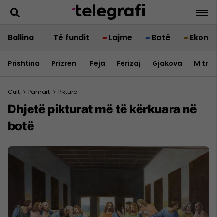
Ballina
Të fundit
Lajme
Botë
Ekono
Prishtina
Prizreni
Peja
Ferizaj
Gjakova
Mitrov
Cult
>
Pamart
>
Piktura
Dhjetë pikturat më të kërkuara në
botë