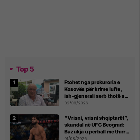
Top 5
Ftohet nga prokuroria e
Kosovës për krime lufte,
ish-gjenerali serb thotë se
dikush e tradhtoi në
02/08/2026
Beograd
“Vrisni, vrisni shqiptarët”,
skandal në UFC Beograd:
Buzukja u përball me thirrje
anti-shqiptare nga
01/08/2026