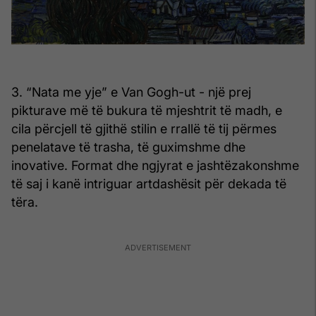
3. “Nata me yje” e Van Gogh-ut - një prej
pikturave më të bukura të mjeshtrit të madh, e
cila përcjell të gjithë stilin e rrallë të tij përmes
penelatave të trasha, të guximshme dhe
inovative. Format dhe ngjyrat e jashtëzakonshme
të saj i kanë intriguar artdashësit për dekada të
tëra.