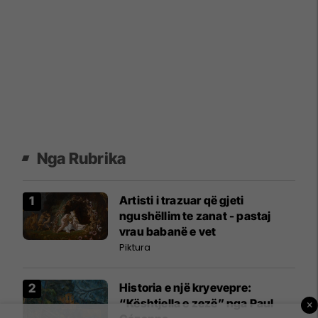
Nga Rubrika
Artisti i trazuar që gjeti
ngushëllim te zanat - pastaj
vrau babanë e vet
Piktura
Historia e një kryevepre:
“Kështjella e zezë” nga Paul
×