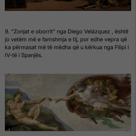
9. “Zonjat e oborrit” nga Diego Velázquez , është
jo vetëm më e famshmja e tij, por edhe vepra që
ka përmasat më të mëdha që u kërkua nga Filipi I
IV-të i Spanjës.