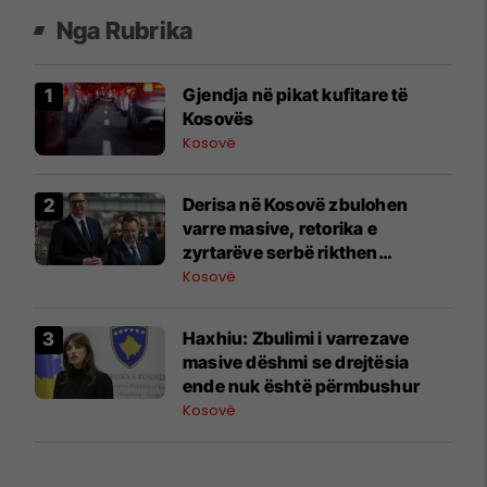
Nga Rubrika
Gjendja në pikat kufitare të
Kosovës
Kosovë
Derisa në Kosovë zbulohen
varre masive, retorika e
zyrtarëve serbë rikthen
narrativat e viteve ’90
Kosovë
Haxhiu: Zbulimi i varrezave
masive dëshmi se drejtësia
ende nuk është përmbushur
Kosovë