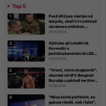
Top 5
Pesë ditë pas marrjes së
detyrës, shefi i ri i ushtrisë
ukrainase urdhëron
kontroll të madh
26/07/2026
Gjithçka që ndodhi në
Kuvendin e
jashtëzakonshëm të LDK-
së
30/07/2026
“Vrisni, vrisni shqiptarët”,
skandal në UFC Beograd:
Buzukja u përball me thirrje
anti-shqiptare nga
01/08/2026
tribunat
"Nëse është përfshirë, ka
gabuar rëndë, nuk i falet",