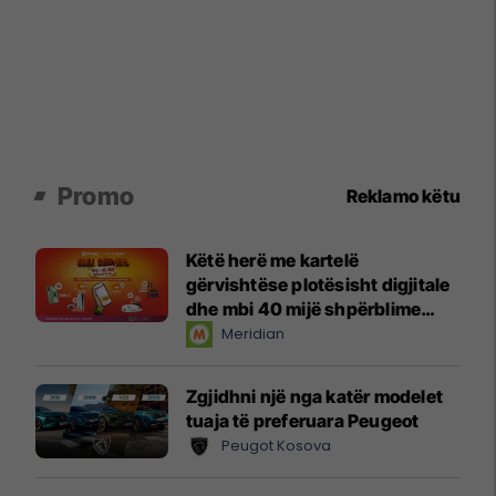
Promo
Reklamo këtu
Këtë herë me kartelë
gërvishtëse plotësisht digjitale
dhe mbi 40 mijë shpërblime
instant!
Meridian
Zgjidhni një nga katër modelet
tuaja të preferuara Peugeot
Peugot Kosova