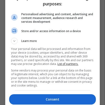
purposes:
Personalised advertising and content, advertising and
content measurement, audience research and
services development
Store and/or access information on a device
Learn more
Your personal data will be processed and information from
your device (cookies, unique identifiers, and other device
data) may be stored by, accessed by and shared with 369
partners, or used specifically by this site. We and our partners
may use precise geolocation data.
List of partners.
Some vendors may process your personal data on the basis
of legitimate interest, which you can object to by managing
your options below. Look for a link at the bottom of this page
or in the site menu to manage or withdraw consent in privacy
and cookie settings.
Liridona Ademaj
Leonard Ademaj
Naim Murseli
Consent