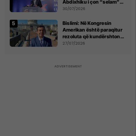
Abdixhiku i çon “selam”
Përparim Ramës
30/07/2026
Bislimi: Në Kongresin
Amerikan është paraqitur
rezoluta që kundërshton
mbajtjen e Asamblesë
27/07/2026
Parlamentare të OSBE-së
në Beograd