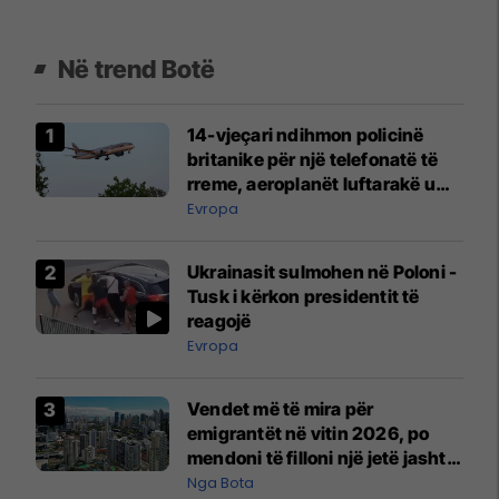
Në trend Botë
14-vjeçari ndihmon policinë
britanike për një telefonatë të
rreme, aeroplanët luftarakë u
ngritën në ajër për të
Evropa
interceptuar fluturaken e Qatar
Airways që po shkonte drejt
Ukrainasit sulmohen në Poloni -
Mançesterit
Tusk i kërkon presidentit të
reagojë
Evropa
Vendet më të mira për
emigrantët në vitin 2026, po
mendoni të filloni një jetë jashtë
vendit?
Nga Bota