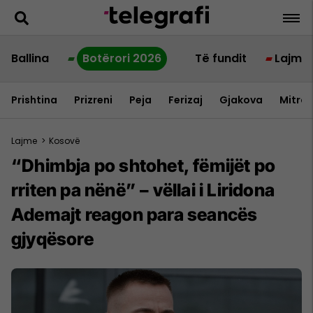
Ballina
Botërori 2026
Të fundit
Lajme
Prishtina
Prizreni
Peja
Ferizaj
Gjakova
Mitrov
Lajme
>
Kosovë
“Dhimbja po shtohet, fëmijët po
rriten pa nënë” – vëllai i Liridona
Ademajt reagon para seancës
gjyqësore