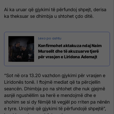
Ai ka uruar që gjykimi të përfundoj shpejt, derisa
ka theksuar se dhimbja u shtohet çdo ditë.
Konfirmohet aktakuza ndaj Naim
Murselit dhe të akuzuarve tjerë
për vrasjen e Liridona Ademajt
“Sot në ora 13.20 vazhdon gjykimi për vrasjen e
Liridonës tonë. I ftojmë mediat që ta përcjellin
seancën. Dhimbja po na shtohet dhe nuk gjejmë
asnjë ngushëllim sa herë e mendojmë dhe e
shohim se si dy fëmijë të vegjël po rriten pa nënën
e tyre. Urojmë që gjykimi të përfundojë shpejtë”,