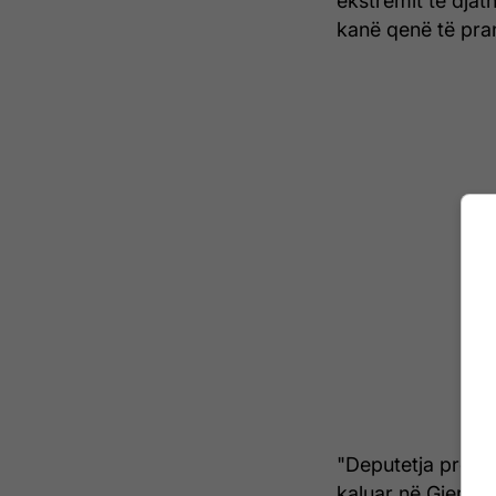
ekstremit të djat
kanë qenë të pra
"Deputetja propag
kaluar në Gjerman