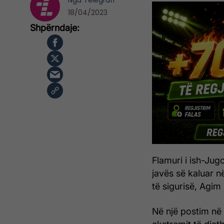
Nga
Telegrafi
18/04/2023
Flamuri i ish-Jug
javës së kaluar n
të sigurisë, Agim
Në një postim në 