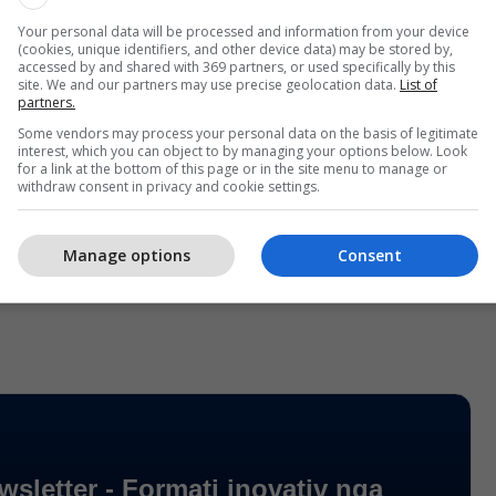
 i ish-Federatës se Jugosllavisë! Nastic është një
Your personal data will be processed and information from your device
(cookies, unique identifiers, and other device data) may be stored by,
e dhe ‘filmi iu ka ndalur’ në vitin 1990", ka
accessed by and shared with 369 partners, or used specifically by this
site. We and our partners may use precise geolocation data.
List of
partners.
Some vendors may process your personal data on the basis of legitimate
interest, which you can object to by managing your options below. Look
for a link at the bottom of this page or in the site menu to manage or
withdraw consent in privacy and cookie settings.
gjërat kanë ndryshuar dhe nga ish-Jugosllavia sot
 7 flamuj shtetërorë.
Manage options
Consent
uen Zeitalter, Zaklin!", ka përfunduar ai. /KP/