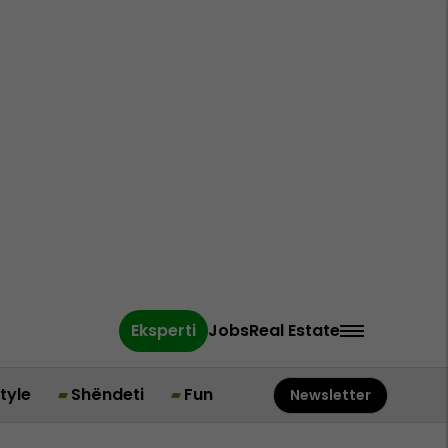
Eksperti
Jobs
Real Estate
style
Shëndeti
Fun
Newsletter