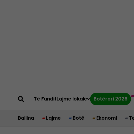
Të Fundit
Lajme lokale
Botërori 2026
Ballina
Lajme
Botë
Ekonomi
T