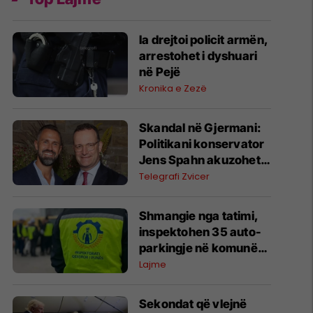
Ia drejtoi policit armën,
arrestohet i dyshuari
në Pejë
Kronika e Zezë
Skandal në Gjermani:
Politikani konservator
Jens Spahn akuzohet
për hipokrizi pas lindjes
Telegrafi Zvicer
së fëmijës me nënë
surrogate në SHBA
Shmangie nga tatimi,
inspektohen 35 auto-
parkingje në komunën
e Gjilanit dhe Vitisë –
Lajme
evidentohen shkelje
Sekondat që vlejnë