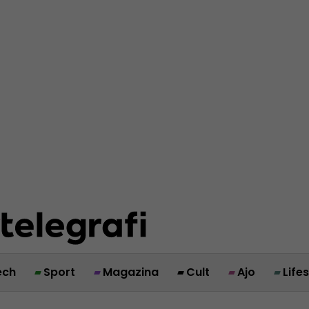
ech
Sport
Magazina
Cult
Ajo
Life