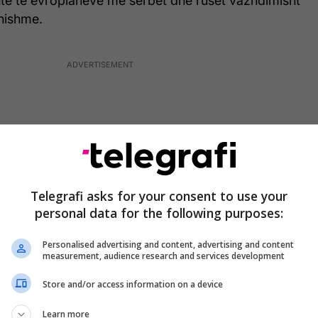
htë të evropianëve me serbët dhe rusët vazhdimisht
nishme.
Telegrafi asks for your consent to use your
personal data for the following purposes:
Personalised advertising and content, advertising and content
measurement, audience research and services development
Store and/or access information on a device
andiste gjermane Zaklin Nastic, gjatë javës së
Learn more
i, organizoi një protestë ku në mes të flamujve u