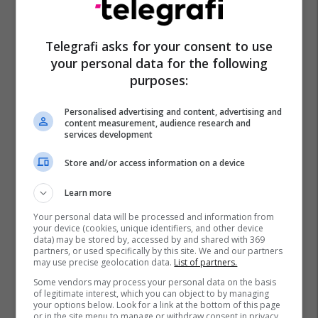
Telegrafi asks for your consent to use
your personal data for the following
purposes:
Personalised advertising and content, advertising and
content measurement, audience research and
services development
Store and/or access information on a device
Learn more
Your personal data will be processed and information from
your device (cookies, unique identifiers, and other device
data) may be stored by, accessed by and shared with 369
partners, or used specifically by this site. We and our partners
may use precise geolocation data.
List of partners.
Some vendors may process your personal data on the basis
Lvv
Labinota Demi-Murtezi
#hashtag
of legitimate interest, which you can object to by managing
your options below. Look for a link at the bottom of this page
Krenare Vokshi Shala
or in the site menu to manage or withdraw consent in privacy