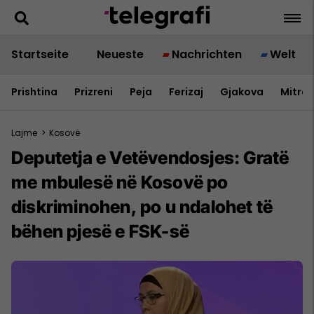
Startseite
Neueste
Nachrichten
Welt
Prishtina
Prizreni
Peja
Ferizaj
Gjakova
Mitrov
Lajme
>
Kosovë
Deputetja e Vetëvendosjes: Gratë
me mbulesë në Kosovë po
diskriminohen, po u ndalohet të
bëhen pjesë e FSK-së