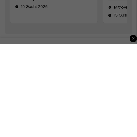
19 Gusht 2026
Mitrovicë
15 Gusht 20
×