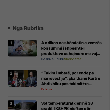
Nga Rubrika
A ndikon në shëndetin e zemrës
konsumimi i shpeshtë i
produkteve ushqimore me vaj
palme (vajra të ngopura)?
Besnike Salihu
Shëndetësi
Shpjegon kardiologu Batalli
“Takim i mbarë, por ende pa
marrëveshje”, çka thanë Kurti e
Abdixhiku pas takimit tre
orësh?
Politikë
Sot temperaturat deri në 38
gradë, IKSHPK njofton për