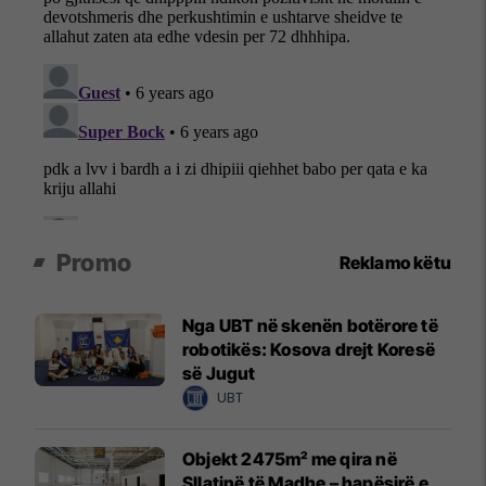
Promo
Reklamo këtu
Nga UBT në skenën botërore të
robotikës: Kosova drejt Koresë
së Jugut
UBT
Objekt 2475m² me qira në
Sllatinë të Madhe – hapësirë e