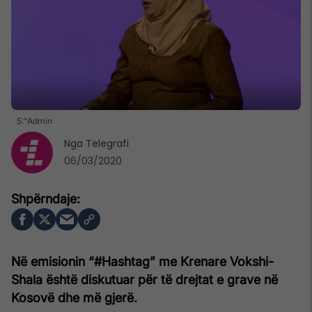
5:"Admin
Nga
Telegrafi
06/03/2020
Në emisionin “#Hashtag” me Krenare Vokshi-
Shala është diskutuar për të drejtat e grave në
Kosovë dhe më gjerë.