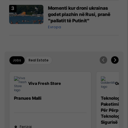
Momenti kur droni ukrainas
godet plazhin në Rusi, pranë
"pallatit të Putinit"
Evropa
Jobs
Real Estate
Viva Fresh Store
Golde
Pranues Malli
Teknolog/e p
Paketimin e 
Për Përpunim
Teknolog/e 
Sigurisë së 
Ferizaj