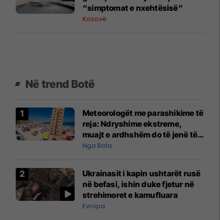
“simptomat e nxehtësisë”
Kosovë
Në trend Botë
Meteorologët me parashikime të
reja: Ndryshime ekstreme,
muajt e ardhshëm do të jenë të
pazakontë
Nga Bota
Ukrainasit i kapin ushtarët rusë
në befasi, ishin duke fjetur në
strehimoret e kamufluara
Evropa