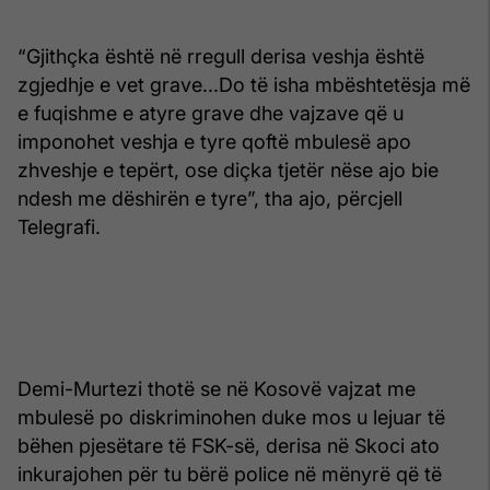
“Gjithçka është në rregull derisa veshja është
zgjedhje e vet grave...Do të isha mbështetësja më
e fuqishme e atyre grave dhe vajzave që u
imponohet veshja e tyre qoftë mbulesë apo
zhveshje e tepërt, ose diçka tjetër nëse ajo bie
ndesh me dëshirën e tyre”, tha ajo, përcjell
Telegrafi.
Demi-Murtezi thotë se në Kosovë vajzat me
mbulesë po diskriminohen duke mos u lejuar të
bëhen pjesëtare të FSK-së, derisa në Skoci ato
inkurajohen për tu bërë police në mënyrë që të