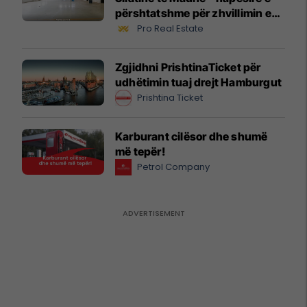
përshtatshme për zhvillimin e
biznesit #16068
Pro Real Estate
Zgjidhni PrishtinaTicket për
udhëtimin tuaj drejt Hamburgut
Prishtina Ticket
Karburant cilësor dhe shumë
më tepër!
Petrol Company