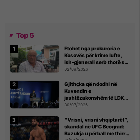
Top 5
Ftohet nga prokuroria e
Kosovës për krime lufte,
ish-gjenerali serb thotë se
dikush e tradhtoi në
02/08/2026
Beograd
Gjithçka që ndodhi në
Kuvendin e
jashtëzakonshëm të LDK-
së
30/07/2026
“Vrisni, vrisni shqiptarët”,
skandal në UFC Beograd:
Buzukja u përball me thirrje