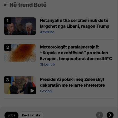
Në trend Botë
Netanyahu tha se Izraeli nuk do të
largohet nga Libani, reagon Trump
Amerika
Meteorologët paralajmërojnë:
“Kupola e nxehtësisë” po mbulon
Evropën, temperaturat deri në 45°C
Shkencë
Presidenti polak i heq Zelenskyt
dekoratën më të lartë shtetërore
Evropa
Jobs
Real Estate