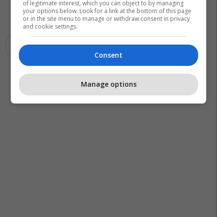
of legitimate interest, which you can object to by managing
your options below. Look for a link at the bottom of this page
or in the site menu to manage or withdraw consent in privacy
and cookie settings.
Keds
Kabllo Elektrike
Consent
Manage options