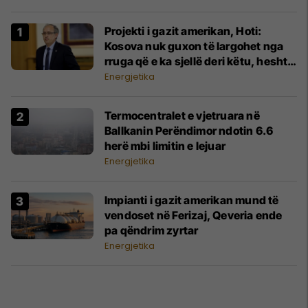
Projekti i gazit amerikan, Hoti:
Kosova nuk guxon të largohet nga
rruga që e ka sjellë deri këtu, heshtja
nuk është opsion
Energjetika
Termocentralet e vjetruara në
Ballkanin Perëndimor ndotin 6.6
herë mbi limitin e lejuar
Energjetika
Impianti i gazit amerikan mund të
vendoset në Ferizaj, Qeveria ende
pa qëndrim zyrtar
Energjetika