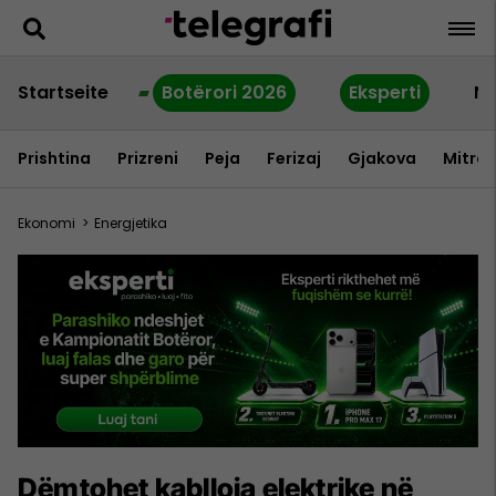
Startseite
Botërori 2026
Eksperti
Ne
Prishtina
Prizreni
Peja
Ferizaj
Gjakova
Mitrov
Ekonomi
>
Energjetika
Dëmtohet kablloja elektrike në