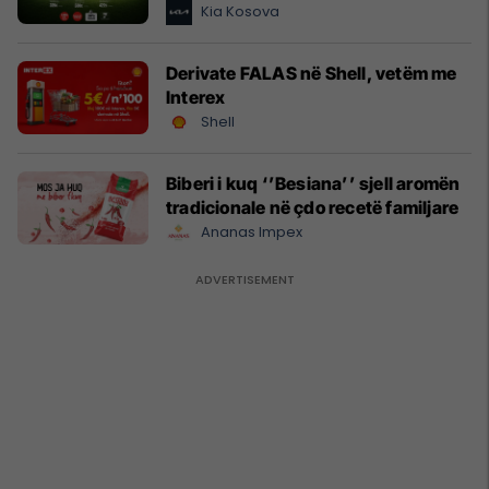
Kia Kosova
Derivate FALAS në Shell, vetëm me
Interex
Shell
Biberi i kuq ‘’Besiana’’ sjell aromën
tradicionale në çdo recetë familjare
Ananas Impex