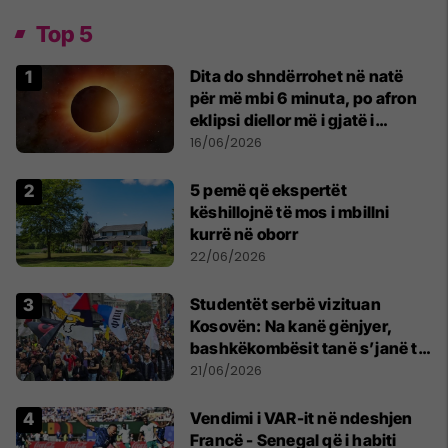
Top 5
Dita do shndërrohet në natë
për më mbi 6 minuta, po afron
eklipsi diellor më i gjatë i
shekullit të 21-të
16/06/2026
5 pemë që ekspertët
këshillojnë të mos i mbillni
kurrë në oborr
22/06/2026
Studentët serbë vizituan
Kosovën: Na kanë gënjyer,
bashkëkombësit tanë s’janë të
shtypur
21/06/2026
Vendimi i VAR-it në ndeshjen
Francë - Senegal që i habiti