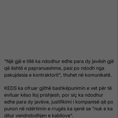
"Një gjë e tillë ka ndodhur edhe para dy javësh gjë
që është e papranueshme, pasi po ndodh nga
pakujdesia e kontraktorit", thuhet në komunikatë.
KEDS ka ofruar gjithë bashkëpunimin e vet për të
evituar këso lloj prishjesh, por siç ka ndodhur
edhe para dy javëve, justifikimi i kompanisë që po
punon në ndërtimin e rrugës ka qenë se “nuk e ka
ditur vendndodhjen e kabllove”.