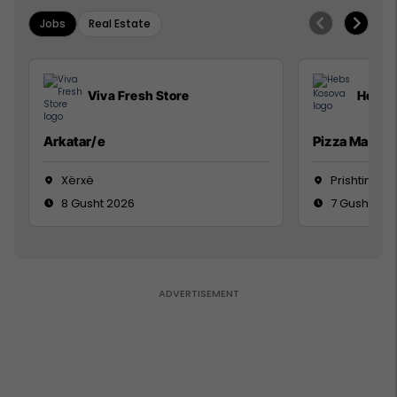
Jobs
Real Estate
Viva Fresh Store
Hebs 
Arkatar/e
Pizza Man
Xërxë
Prishtinë
8 Gusht 2026
7 Gusht 20