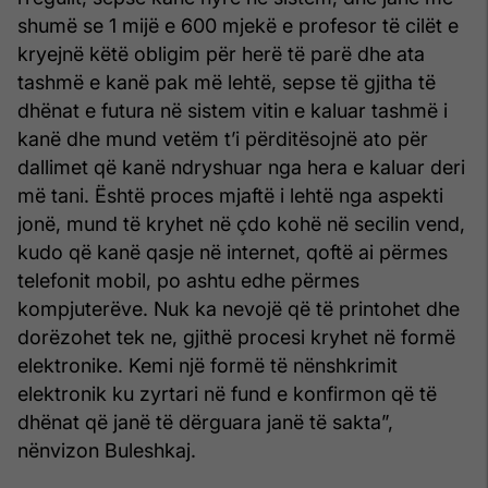
shumë se 1 mijë e 600 mjekë e profesor të cilët e
kryejnë këtë obligim për herë të parë dhe ata
tashmë e kanë pak më lehtë, sepse të gjitha të
dhënat e futura në sistem vitin e kaluar tashmë i
kanë dhe mund vetëm t’i përditësojnë ato për
dallimet që kanë ndryshuar nga hera e kaluar deri
më tani. Është proces mjaftë i lehtë nga aspekti
jonë, mund të kryhet në çdo kohë në secilin vend,
kudo që kanë qasje në internet, qoftë ai përmes
telefonit mobil, po ashtu edhe përmes
kompjuterëve. Nuk ka nevojë që të printohet dhe
dorëzohet tek ne, gjithë procesi kryhet në formë
elektronike. Kemi një formë të nënshkrimit
elektronik ku zyrtari në fund e konfirmon që të
dhënat që janë të dërguara janë të sakta”,
nënvizon Buleshkaj.