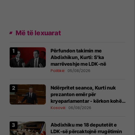
Më të lexuarat
Përfundon takimin me
Abdixhikun, Kurti: S'ka
marrëveshje me LDK-në
Politikë
05/08/2026
Ndërpritet seanca, Kurti nuk
prezanton emër për
kryeparlamentar - kërkon kohë
shtesë për marrëveshje politike
Kosovë
06/08/2026
Abdixhiku me 18 deputetët e
LDK-së përcaktojnë rrugëtimin