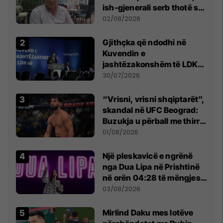
ish-gjenerali serb thotë se
dikush e tradhtoi në
02/08/2026
Beograd
Gjithçka që ndodhi në
Kuvendin e
jashtëzakonshëm të LDK-
së
30/07/2026
“Vrisni, vrisni shqiptarët”,
skandal në UFC Beograd:
Buzukja u përball me thirrje
anti-shqiptare nga
01/08/2026
tribunat
Një pleskavicë e ngrënë
nga Dua Lipa në Prishtinë
në orën 04:28 të mëngjesit
- dhe bota digjitale serbe
03/08/2026
shpall gjendjen e luftës
Mirlind Daku mes lotëve