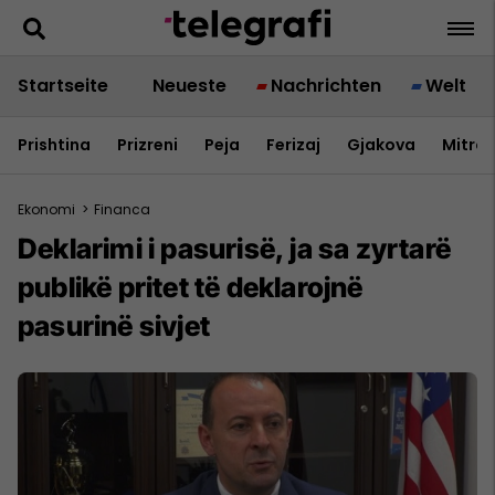
Startseite
Neueste
Nachrichten
Welt
Prishtina
Prizreni
Peja
Ferizaj
Gjakova
Mitrov
Ekonomi
>
Financa
Deklarimi i pasurisë, ja sa zyrtarë
publikë pritet të deklarojnë
pasurinë sivjet