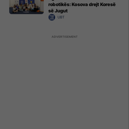
robotikës: Kosova drejt Koresë
së Jugut
UBT