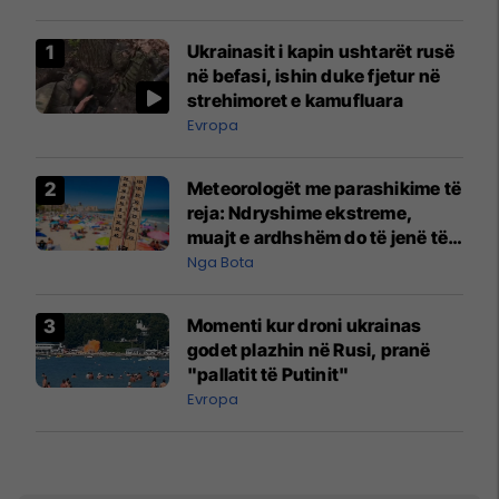
Ukrainasit i kapin ushtarët rusë
në befasi, ishin duke fjetur në
strehimoret e kamufluara
Evropa
Meteorologët me parashikime të
reja: Ndryshime ekstreme,
muajt e ardhshëm do të jenë të
pazakontë
Nga Bota
Momenti kur droni ukrainas
godet plazhin në Rusi, pranë
"pallatit të Putinit"
Evropa