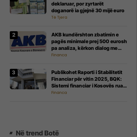
deklaruar, por zyrtarët
doganorë ia gjejnë 30 mijë euro
Të Tjera
AKB kundërshton zbatimin e
pagës minimale prej 500 eurosh
pa analiza, kërkon dialog me
Qeverinë
Financa
Publikohet Raporti i Stabilitetit
Financiar për vitin 2025, BQK:
Sistemi financiar i Kosovës ruan
stabilitet të lartë dhe
Financa
qëndrueshmëri ndaj rreziqeve
Në trend Botë