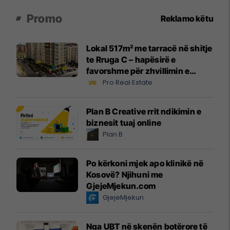
Promo
Reklamo këtu
Lokal 517m² me tarracë në shitje
te Rruga C – hapësirë e
favorshme për zhvillimin e
biznesit #15796
Pro Real Estate
Plan B Creative rrit ndikimin e
biznesit tuaj online
Plan B
Po kërkoni mjek apo klinikë në
Kosovë? Njihuni me
GjejeMjekun.com
GjejeMjekun
Nga UBT në skenën botërore të