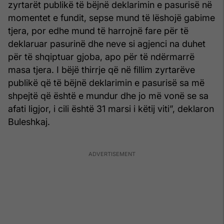
zyrtarët publikë të bëjnë deklarimin e pasurisë në
momentet e fundit, sepse mund të lëshojë gabime
tjera, por edhe mund të harrojnë fare për të
deklaruar pasurinë dhe neve si agjenci na duhet
për të shqiptuar gjoba, apo për të ndërmarrë
masa tjera. I bëjë thirrje që në fillim zyrtarëve
publikë që të bëjnë deklarimin e pasurisë sa më
shpejtë që është e mundur dhe jo më vonë se sa
afati ligjor, i cili është 31 marsi i këtij viti”, deklaron
Buleshkaj.