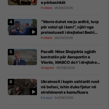
e përbashkët
Politikë
05/08/2026
“Marre duhet me ju ardhë, turp
për votat që i keni”, njëri nga
protestuesit i drejtohet Bedri
Hamzës
Politikë
06/08/2026
Pacolli: Nëse Shqipëria zgjidh
kontratën për Aeroportin e
Vlorës, MABCO do t’i drejtohet
arbitrazhit ndërkombëtar
Shqipëri
05/08/2026
Ukrainasit i kapin ushtarët rusë
në befasi, ishin duke fjetur në
strehimoret e kamufluara
Evropa
04/08/2026