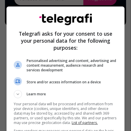
Telegrafi asks for your consent to use
your personal data for the following
purposes:
Yll Buleshkaj
Agjencia Për Parandalimin E Korrupsionit
Personalised advertising and content, advertising and
content measurement, audience research and
Deklarimi I Pasurisë
services development
Store and/or access information on a device
Learn more
Your personal data will be processed and information from
your device (cookies, unique identifiers, and other device
data) may be stored by, accessed by and shared with 369
partners, or used specifically by this site. We and our partners
may use precise geolocation data.
List of partners.
Some vendors may process your personal data on the basis