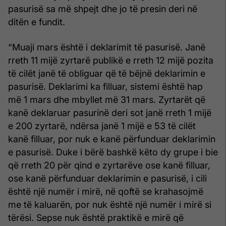
pasurisë sa më shpejt dhe jo të presin deri në
ditën e fundit.
“Muaji mars është i deklarimit të pasurisë. Janë
rreth 11 mijë zyrtarë publikë e rreth 12 mijë pozita
të cilët janë të obliguar që të bëjnë deklarimin e
pasurisë. Deklarimi ka filluar, sistemi është hap
më 1 mars dhe mbyllet më 31 mars. Zyrtarët që
kanë deklaruar pasurinë deri sot janë rreth 1 mijë
e 200 zyrtarë, ndërsa janë 1 mijë e 53 të cilët
kanë filluar, por nuk e kanë përfunduar deklarimin
e pasurisë. Duke i bërë bashkë këto dy grupe i bie
që rreth 20 për qind e zyrtarëve ose kanë filluar,
ose kanë përfunduar deklarimin e pasurisë, i cili
është një numër i mirë, në qoftë se krahasojmë
me të kaluarën, por nuk është një numër i mirë si
tërësi. Sepse nuk është praktikë e mirë që