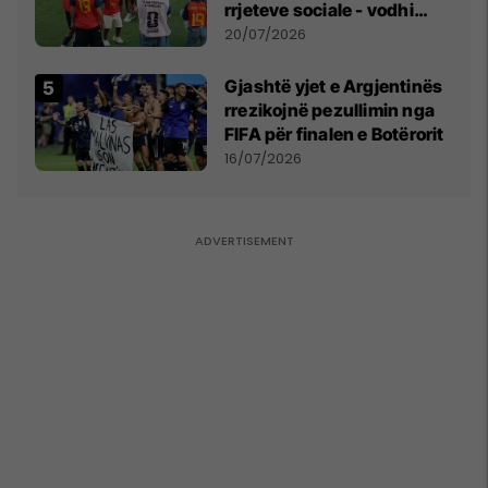
rrjeteve sociale - vodhi
vëmendjen pas finales së
20/07/2026
Kupës së Botës
Gjashtë yjet e Argjentinës
rrezikojnë pezullimin nga
FIFA për finalen e Botërorit
16/07/2026