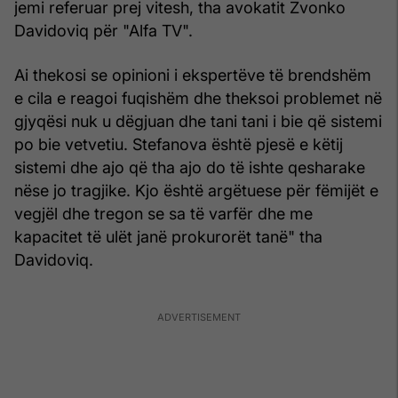
jemi referuar prej vitesh, tha avokatit Zvonko
Davidoviq për "Alfa TV".
Ai thekosi se opinioni i ekspertëve të brendshëm
e cila e reagoi fuqishëm dhe theksoi problemet në
gjyqësi nuk u dëgjuan dhe tani tani i bie që sistemi
po bie vetvetiu. Stefanova është pjesë e këtij
sistemi dhe ajo që tha ajo do të ishte qesharake
nëse jo tragjike. Kjo është argëtuese për fëmijët e
vegjël dhe tregon se sa të varfër dhe me
kapacitet të ulët janë prokurorët tanë" tha
Davidoviq.