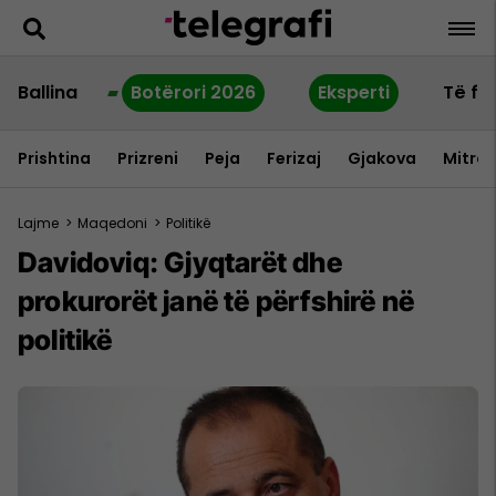
Ballina
Botërori 2026
Eksperti
Të fu
Prishtina
Prizreni
Peja
Ferizaj
Gjakova
Mitrov
Lajme
>
Maqedoni
>
Politikë
Davidoviq: Gjyqtarët dhe
prokurorët janë të përfshirë në
politikë