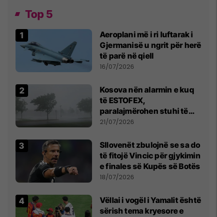
Top 5
Aeroplani më i ri luftarak i
Gjermanisë u ngrit për herë
të parë në qiell
16/07/2026
Kosova nën alarmin e kuq
të ESTOFEX,
paralajmërohen stuhi të
fuqishme me breshër dhe
21/07/2026
erëra të forta
Sllovenët zbulojnë se sa do
të fitojë Vincic për gjykimin
e finales së Kupës së Botës
18/07/2026
Vëllai i vogël i Yamalit është
sërish tema kryesore e