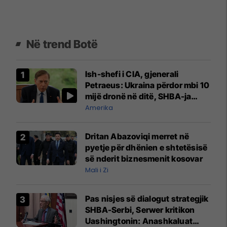
Në trend Botë
Ish-shefi i CIA, gjenerali
Petraeus: Ukraina përdor mbi 10
mijë dronë në ditë, SHBA-ja
mbetet shumë prapa në
Amerika
prodhim
Dritan Abazoviqi merret në
pyetje për dhënien e shtetësisë
së nderit biznesmenit kosovar
Mali i Zi
Pas nisjes së dialogut strategjik
SHBA-Serbi, Serwer kritikon
Uashingtonin: Anashkaluat