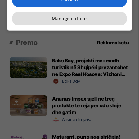
Manage options
Promo
Reklamo këtu
Baks Bay, projekti me i madh
turistik në Shqipëri prezantohet
ne Expo Real Kosova: Vizitoni
shtandin dhe zbuloni
Baks Bay
mundësitë e investimit
Ananas Impex sjell në treg
produkte të reja për çdo shije
dhe gatim
Ananas Impex
Maturant, puno nga shtëpia!