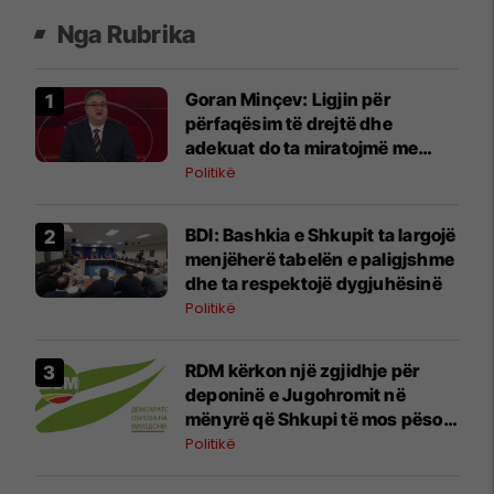
Nga Rubrika
Goran Minçev: Ligjin për
përfaqësim të drejtë dhe
adekuat do ta miratojmë me
"Badenter të vogël"
Politikë
BDI: Bashkia e Shkupit ta largojë
menjëherë tabelën e paligjshme
dhe ta respektojë dygjuhësinë
Politikë
RDM kërkon një zgjidhje për
deponinë e Jugohromit në
mënyrë që Shkupi të mos pësojë
një katastrofë si ajo në Gostivar
Politikë