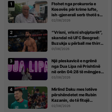
Ftohet nga prokuroria e
Kosovës për krime lufte,
ish-gjenerali serb thotë se
dikush e tradhtoi në
02/08/2026
Beograd
“Vrisni, vrisni shqiptarët”,
skandal në UFC Beograd:
Buzukja u përball me thirrje
anti-shqiptare nga
01/08/2026
tribunat
Një pleskavicë e ngrënë
nga Dua Lipa në Prishtinë
në orën 04:28 të mëngjesit
- dhe bota digjitale serbe
03/08/2026
shpall gjendjen e luftës
Mirlind Daku mes lotëve
përshëndetet me Rubin
Kazanin, do të fitojë
miliona te Spartak Moska
02/08/2026