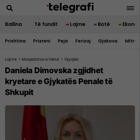
Ballina
Të fundit
Lajme
Botë
Ekono
Prishtina
Prizreni
Peja
Ferizaj
Gjakova
Mitrov
Lajme
>
Maqedonia e Veriut
>
Gjyqësi
Daniela Dimovska zgjidhet
kryetare e Gjykatës Penale të
Shkupit