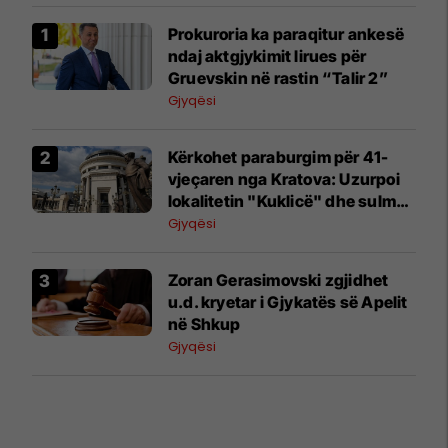
Prokuroria ka paraqitur ankesë
ndaj aktgjykimit lirues për
Gruevskin në rastin “Talir 2”
Gjyqësi
Kërkohet paraburgim për 41-
vjeçaren nga Kratova: Uzurpoi
lokalitetin "Kuklicë" dhe sulmoi
policët
Gjyqësi
Zoran Gerasimovski zgjidhet
u.d. kryetar i Gjykatës së Apelit
në Shkup
Gjyqësi