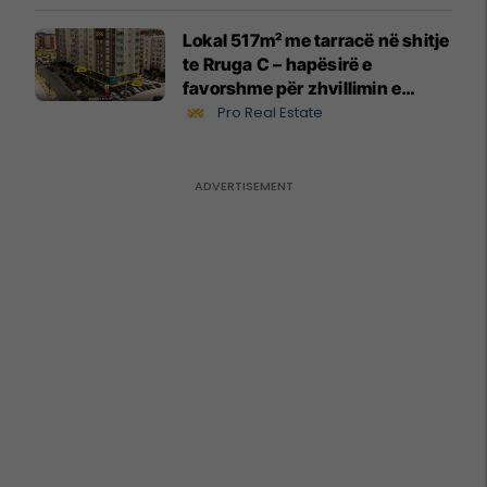
Lokal 517m² me tarracë në shitje
te Rruga C – hapësirë e
favorshme për zhvillimin e
biznesit #15796
Pro Real Estate