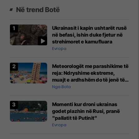
Në trend Botë
Ukrainasit i kapin ushtarët rusë
në befasi, ishin duke fjetur në
strehimoret e kamufluara
Evropa
Meteorologët me parashikime të
reja: Ndryshime ekstreme,
muajt e ardhshëm do të jenë të
pazakontë
Nga Bota
Momenti kur droni ukrainas
godet plazhin në Rusi, pranë
"pallatit të Putinit"
Evropa