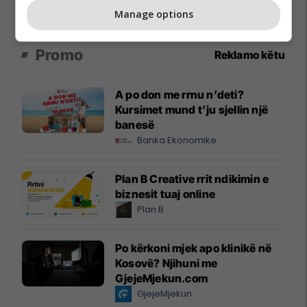
Manage options
Promo
Reklamo këtu
A po don me rrnu n’deti?
Kursimet mund t’ju sjellin një
banesë
Banka Ekonomike
Plan B Creative rrit ndikimin e
biznesit tuaj online
Plan B
Po kërkoni mjek apo klinikë në
Kosovë? Njihuni me
GjejeMjekun.com
GjejeMjekun