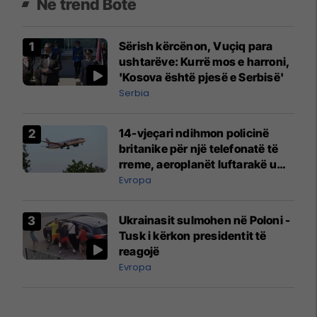
Në trend Botë
Sërish kërcënon, Vuçiq para
ushtarëve: Kurrë mos e harroni,
'Kosova është pjesë e Serbisë'
Serbia
14-vjeçari ndihmon policinë
britanike për një telefonatë të
rreme, aeroplanët luftarakë u
ngritën në ajër për të
Evropa
interceptuar fluturaken e Qatar
Airways që po shkonte drejt
Ukrainasit sulmohen në Poloni -
Mançesterit
Tusk i kërkon presidentit të
reagojë
Evropa