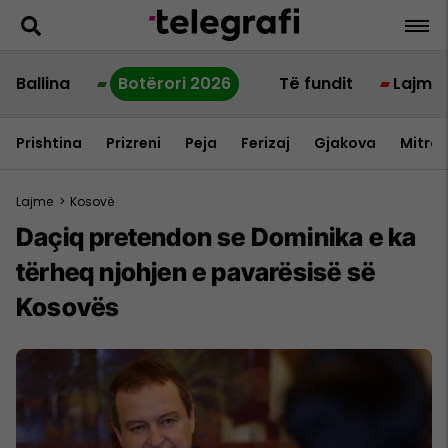
Ballina
Botërori 2026
Të fundit
Lajme
Prishtina
Prizreni
Peja
Ferizaj
Gjakova
Mitrov
Lajme
>
Kosovë
Daçiq pretendon se Dominika e ka
tërheq njohjen e pavarësisë së
Kosovës