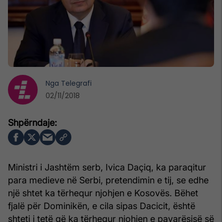
Nga
Telegrafi
02/11/2018
Ministri i Jashtëm serb, Ivica Daçiq, ka paraqitur
para medieve në Serbi, pretendimin e tij, se edhe
një shtet ka tërhequr njohjen e Kosovës. Bëhet
fjalë për Dominikën, e cila sipas Dacicit, është
shteti i tetë që ka tërhequr njohjen e pavarësisë së