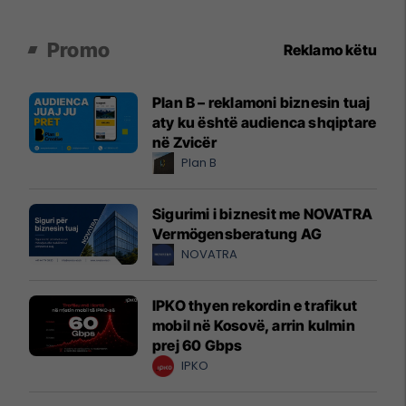
Promo
Reklamo këtu
Plan B – reklamoni biznesin tuaj
aty ku është audienca shqiptare
në Zvicër
Plan B
Sigurimi i biznesit me NOVATRA
Vermögensberatung AG
NOVATRA
IPKO thyen rekordin e trafikut
mobil në Kosovë, arrin kulmin
prej 60 Gbps
IPKO