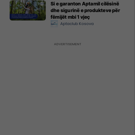
Si e garanton Aptamil cilësinë
dhe sigurinë e produkteve për
fëmijët mbi 1 vjeç
Aptaclub Kosova