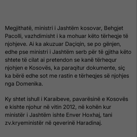
Megjithatë, ministri i Jashtëm kosovar, Behgjet
Pacolli, vazhdimisht i ka mohuar këto tërheqje të
njohjeve. Ai ka akuzuar Daçiqin, se po gënjen,
edhe pse ministri i Jashtëm serb për të gjitha këto
shtete të cilat ai pretendon se kanë tërhequr
njohjen e Kosovës, ka paraqitur dokumente, siç
ka bërë edhe sot me rastin e tërheqjes së njohjes
nga Domenika.
Ky shtet ishull i Karaibeve, pavarësinë e Kosovës
e kishte njohur në vitin 2012, në kohën kur
ministër i Jashtëm ishte Enver Hoxhaj, tani
zv.kryeministër në qeverinë Haradinaj.