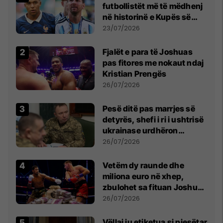
futbollistët më të mëdhenj
në historinë e Kupës së
Botës, Messi mbetet i dyti
23/07/2026
Fjalët e para të Joshuas
pas fitores me nokaut ndaj
Kristian Prengës
26/07/2026
Pesë ditë pas marrjes së
detyrës, shefi i ri i ushtrisë
ukrainase urdhëron
kontroll të madh
26/07/2026
Vetëm dy raunde dhe
miliona euro në xhep,
zbulohet sa fituan Joshua
e Prenga
26/07/2026
Vëllai iu etiketua si pjesëtar