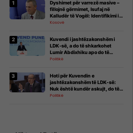
Dyshimet për varrezë masive –
fillojnë gërmimet, ​Isufaj në
Kalludër të Vogël: Identifikimi i
mbetjeve mortore do të kërkojë
Kosovë
kohë
Kuvendi i jashtëzakonshëm i
LDK-së, a do të shkarkohet
Lumir Abdixhiku apo do të
vazhdojë ta udhëheq partinë?
Politikë
Hoti për Kuvendin e
jashtëzakonshëm të LDK-së:
Nuk është kundër askujt, do të
dalim më të fortë
Politikë