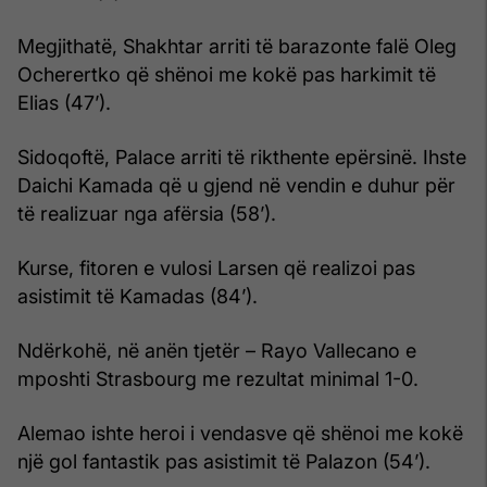
Megjithatë, Shakhtar arriti të barazonte falë Oleg
Ocherertko që shënoi me kokë pas harkimit të
Elias (47’).
Sidoqoftë, Palace arriti të rikthente epërsinë. Ihste
Daichi Kamada që u gjend në vendin e duhur për
të realizuar nga afërsia (58’).
Kurse, fitoren e vulosi Larsen që realizoi pas
asistimit të Kamadas (84’).
Ndërkohë, në anën tjetër – Rayo Vallecano e
mposhti Strasbourg me rezultat minimal 1-0.
Alemao ishte heroi i vendasve që shënoi me kokë
një gol fantastik pas asistimit të Palazon (54’).