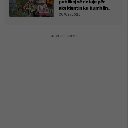
publikojnë detaje për
aksidentin ku humbën
jetën tre mërgimtarë nga
06/08/2026
Komogllava e Ferizajt