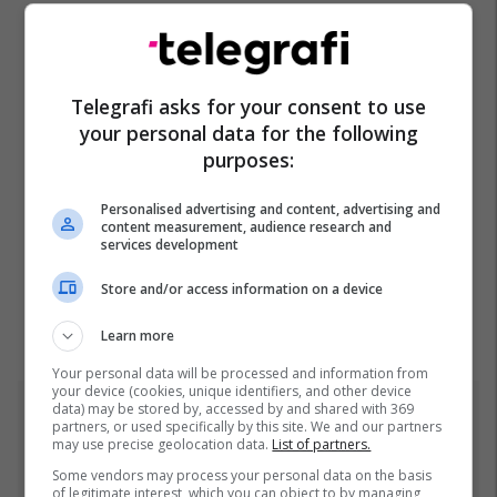
Telegrafi asks for your consent to use
your personal data for the following
purposes:
Personalised advertising and content, advertising and
content measurement, audience research and
services development
Store and/or access information on a device
Learn more
Your personal data will be processed and information from
your device (cookies, unique identifiers, and other device
data) may be stored by, accessed by and shared with 369
Top 5
partners, or used specifically by this site. We and our partners
may use precise geolocation data.
List of partners.
Incidenti me vezë ndaj
Some vendors may process your personal data on the basis
of legitimate interest, which you can object to by managing
Kurtit, gjithçka ndodhi në