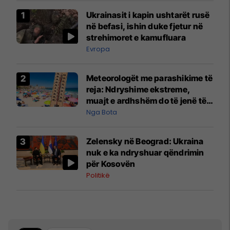
Ukrainasit i kapin ushtarët rusë
në befasi, ishin duke fjetur në
strehimoret e kamufluara
Evropa
Meteorologët me parashikime të
reja: Ndryshime ekstreme,
muajt e ardhshëm do të jenë të
pazakontë
Nga Bota
Zelensky në Beograd: Ukraina
nuk e ka ndryshuar qëndrimin
për Kosovën
Politikë