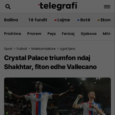
Ballina
Të fundit
Lajme
Botë
Ekono
Prishtina
Prizreni
Peja
Ferizaj
Gjakova
Mitrov
Sport
>
Futboll
>
Ndërkombëtare
>
Ligat tjera
Crystal Palace triumfon ndaj
Shakhtar, fiton edhe Vallecano