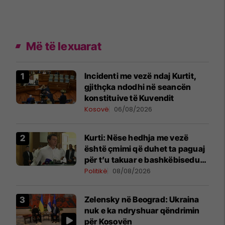
Më të lexuarat
Incidenti me vezë ndaj Kurtit,
gjithçka ndodhi në seancën
konstituive të Kuvendit
Kosovë
06/08/2026
Kurti: Nëse hedhja me vezë
është çmimi që duhet ta paguaj
për t’u takuar e bashkëbiseduar
jam i lumtur ta bëj këtë
Politikë
08/08/2026
Zelensky në Beograd: Ukraina
nuk e ka ndryshuar qëndrimin
për Kosovën