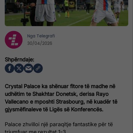
Nga
Telegrafi
30/04/2026
Crystal Palace ka shënuar fitore të madhe në
udhëtim te Shakhtar Donetsk, derisa Rayo
Vallecano e mposhti Strasbourg, në kuadër të
gjysmëfinaleve të Ligës së Konferencës.
Palace zhvilloi një paraqitje fantastike për të
triumfuar me rezultat 1-3.