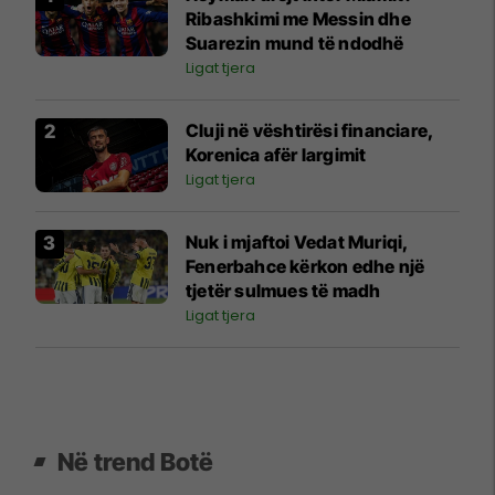
Ribashkimi me Messin dhe
Suarezin mund të ndodhë
Ligat tjera
Cluji në vështirësi financiare,
Korenica afër largimit
Ligat tjera
Nuk i mjaftoi Vedat Muriqi,
Fenerbahce kërkon edhe një
tjetër sulmues të madh
Ligat tjera
Në trend Botë