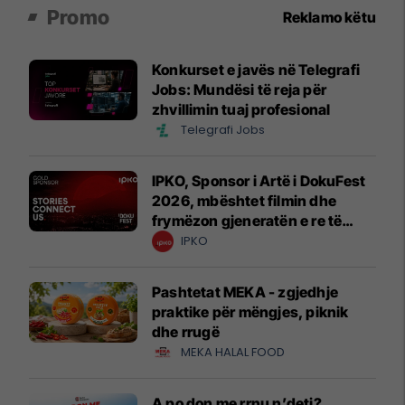
Promo
Reklamo këtu
Konkurset e javës në Telegrafi
Jobs: Mundësi të reja për
zhvillimin tuaj profesional
Telegrafi Jobs
IPKO, Sponsor i Artë i DokuFest
2026, mbështet filmin dhe
frymëzon gjeneratën e re të
krijuesve
IPKO
Pashtetat MEKA - zgjedhje
praktike për mëngjes, piknik
dhe rrugë
MEKA HALAL FOOD
A po don me rrnu n’deti?