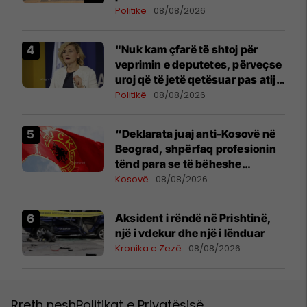
Politikë
08/08/2026
"Nuk kam çfarë të shtoj për
veprimin e deputetes, përveçse
uroj që të jetë qetësuar pas atij
momenti", reagon Kusari-Lila
Politikë
08/08/2026
“Deklarata juaj anti-Kosovë në
Beograd, shpërfaq profesionin
tënd para se të bëheshe
president”, OVL e UÇK-së i
Kosovë
08/08/2026
reagon Zelenskyt
Aksident i rëndë në Prishtinë,
një i vdekur dhe një i lënduar
Kronika e Zezë
08/08/2026
Rreth nesh
Politikat e Privatësisë