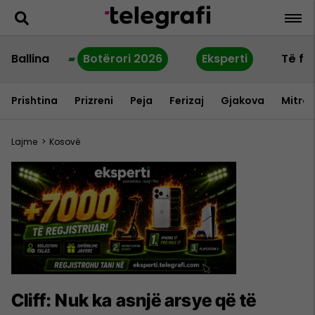
Ballina
Botërori 2026
Eksperti
Të fu
Prishtina
Prizreni
Peja
Ferizaj
Gjakova
Mitrov
Lajme
>
Kosovë
Cliff: Nuk ka asnjë arsye që të