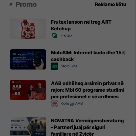
Promo
Reklamo këtu
Frutex lanson në treg ART
Ketchup
Frutex
MobiSIM: Internet kudo dhe 15%
cashback
MobiSIM
AAB udhëheq arsimin privat në
rajon: Mbi 60 programe studimi
për profesionet e së ardhmes
Kolegji AAB
NOVATRA Vermögensberatung
- Partneri juaj për siguri
familjare në Zvicër