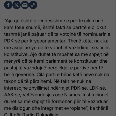
“Ajo që është e rëndësishme e për të cilën unë
kam folur shumë, është fakti se partitë e bllokut
tashmë janë pajtuar që ta votojnë të nominuarin e
PDK-së për kryeparlamentar. Thënë këtë, nuk ka
më asnjë arsye që të vonohet vazhdimi i seancës
konstituive. Ajo duhet të mbahet sa më shpejt në
mënyrë që të kemi parlament të konstituuar dhe
pastaj të vazhdojnë përpjekjet e partive për të
bërë qeverinë. Cila parti e bënë këtë neve nuk na
takon që të përzihemi. Në fakt ne nuk na
interesojnë zhvillimet ndërmjet PDK-së, LDK-së,
AAK-së, Vetëvendosjes ose Nismës. Institucionet
duhet sa më shpejt të formohen për të vazhduar
me dialogun dhe integrimet evropiane”, ka thënë
Cliff për Radio Dukagjinin.