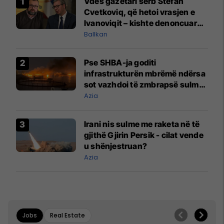
Vdes gazetari serb Stefan
Cvetkoviq, që hetoi vrasjen e
Ivanoviqit – kishte denoncuar
kërcënime ndaj vëllezërve
Ballkan
Vuçiq
Pse SHBA-ja goditi
infrastrukturën mbrëmë ndërsa
sot vazhdoi të zmbrapsë sulmet
iraniane
Azia
Irani nis sulme me raketa në të
gjithë Gjirin Persik - cilat vende
u shënjestruan?
Azia
Jobs
Real Estate