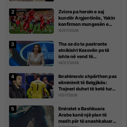
Zvicra pa heroin e saj
kundër Argjentinës, Yakin
konfirmon mungesën e
madhe
10/07/2026
Tha se do ta pastronte
etnikisht Kosovën po të
ishte në vend të
Millosheviqit, Lëvizja e
14/07/2026
Qytetarëve të Lirë në Serbi
kërkon shkarkimin e
Ibrahimovic shpërthen pas
menjëhershëm të
eliminimit të Belgjikës:
Snezhana Paunoviq
Trajneri duhet të ketë turp,
ai lojtar se meritoi të luante
11/07/2026
Emiratet e Bashkuara
Arabe kanë një plan të
madh për të anashkaluar