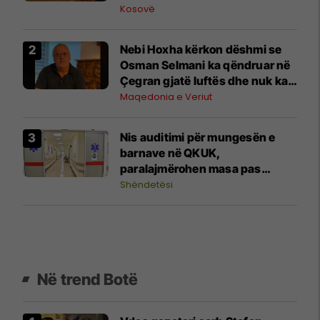
Kosovë
Nebi Hoxha kërkon dëshmi se
Osman Selmani ka qëndruar në
Çegran gjatë luftës dhe nuk ka
kryer krime lufte
Maqedonia e Veriut
Nis auditimi për mungesën e
barnave në QKUK,
paralajmërohen masa pas
gjetjeve për Pediatri
Shëndetësi
Në trend Botë