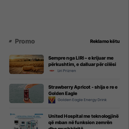
Promo
Reklamo këtu
Sempre nga LIRI – e krijuar me
përkushtim, e dalluar për cilësi
Liri Prizren
Strawberry Apricot - shija e re e
Golden Eagle
Golden Eagle Energy Drink
United Hospital me teknologjinë
që mban në funksion zemrën
dhe mushkëritë