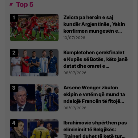
Top 5
Zvicra pa heroin e saj
kundër Argjentinës, Yakin
konfirmon mungesën e
madhe
10/07/2026
Kompletohen çerekfinalet
e Kupës së Botës, këto janë
datat dhe oraret e
ndeshjeve
08/07/2026
Arsene Wenger zbulon
ekipin e vetëm që mund ta
ndalojë Francën të fitojë
Kupën e Botës
08/07/2026
Ibrahimovic shpërthen pas
eliminimit të Belgjikës:
Trajneri duhet të ketë turp,