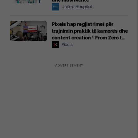
United Hospital
Pixels hap regjistrimet për
trajnimin praktik të kamerës dhe
content creation “From Zero to
Hero”
Pixels