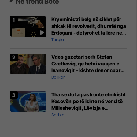
Në trend Botë
Kryeministri belg në siklet për
shkak të revolverit, dhuratë nga
Erdogani - detyrohet ta lërë në
një bazë ushtarake
Turqia
Vdes gazetari serb Stefan
Cvetkoviq, që hetoi vrasjen e
Ivanoviqit – kishte denoncuar
kërcënime ndaj vëllezërve
Ballkan
Vuçiq
Tha se do ta pastronte etnikisht
Kosovën po të ishte në vend të
Millosheviqit, Lëvizja e
Qytetarëve të Lirë në Serbi
Serbia
kërkon shkarkimin e
menjëhershëm të Snezhana
Paunoviq