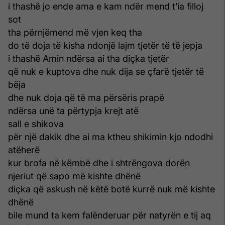
i thashë jo ende ama e kam ndër mend t’ia filloj
sot
tha përnjëmend më vjen keq tha
do të doja të kisha ndonjë lajm tjetër të të jepja
i thashë Amin ndërsa ai tha diçka tjetër
që nuk e kuptova dhe nuk dija se çfarë tjetër të
bëja
dhe nuk doja që të ma përsëris prapë
ndërsa unë ta përtypja krejt atë
sall e shikova
për një dakik dhe ai ma ktheu shikimin kjo ndodhi
atëherë
kur brofa në këmbë dhe i shtrëngova dorën
njeriut që sapo më kishte dhënë
diçka që askush në këtë botë kurrë nuk më kishte
dhënë
bile mund ta kem falënderuar për natyrën e tij aq