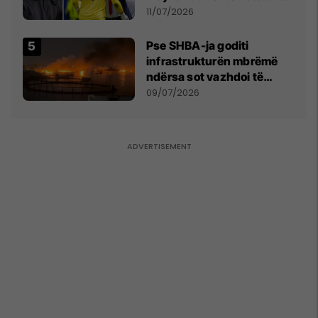
ai lojtar se meritoi të luante
11/07/2026
Pse SHBA-ja goditi
infrastrukturën mbrëmë
ndërsa sot vazhdoi të
zmbrapsë sulmet iraniane
09/07/2026