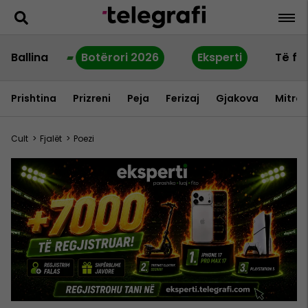
Ballina
Botërori 2026
Eksperti
Të fu
Prishtina
Prizreni
Peja
Ferizaj
Gjakova
Mitrov
Cult
>
Fjalët
>
Poezi