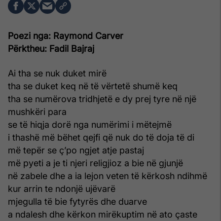
Poezi nga: Raymond Carver
P
ë
rktheu: Fadil Bajraj
Ai tha se nuk duket mirë
tha se duket keq në të vërtetë shumë keq
tha se numërova tridhjetë e dy prej tyre në një
mushkëri para
se të hiqja dorë nga numërimi i mëtejmë
i thashë më bëhet qejfi që nuk do të doja të di
më tepër se ç’po ngjet atje pastaj
më pyeti a je ti njeri religjioz a bie në gjunjë
në zabele dhe a ia lejon veten të kërkosh ndihmë
kur arrin te ndonjë ujëvarë
mjegulla të bie fytyrës dhe duarve
a ndalesh dhe kërkon mirëkuptim në ato çaste