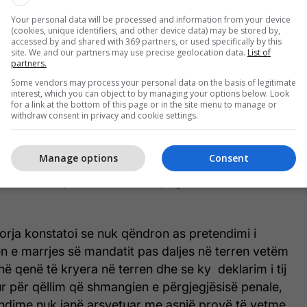
kutuara për “Bechtel & Enka”, gjykata ka vërtetuar
Your personal data will be processed and information from your device
 i Kosovës duke vepruar sipas kërkesës së
(cookies, unique identifiers, and other device data) may be stored by,
 shkurtit 2021, më 19 shkurt 2021 ka dorëzuar
accessed by and shared with 369 partners, or used specifically by this
site. We and our partners may use precise geolocation data.
List of
ledhur të pagesave për Bechtel & Enka për
partners.
r me MI.
Some vendors may process your personal data on the basis of legitimate
interest, which you can object to by managing your options below. Look
for a link at the bottom of this page or in the site menu to manage or
 kjo provë gjykata ka vërtetuar faktin se pagesat
withdraw consent in privacy and cookie settings.
15 dhe 2016 që janë realizuar në llogari të
në në vlerë më shumë se gjysma e vlerës së
Manage options
Consent
 thuhet se nuk qëndrojnë pretendimet e Lekajt që
shme kanë pasur vonesa në pagesat e faturave në
orja konstatoi se nuk qëndron as pretendimi i
n e marrjes së mandatit pas daljes në terren vetëm
 qenë të kryera në terren dhe se ky deklarim i tij
r për qëllim që shmangien e përgjegjësisë penale,
ndime nuk janë arsyetuar me asnjë provë të vetme.