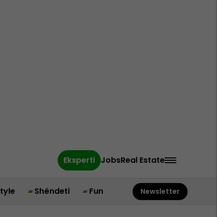
Eksperti
Jobs
Real Estate
style
Shëndeti
Fun
Newsletter