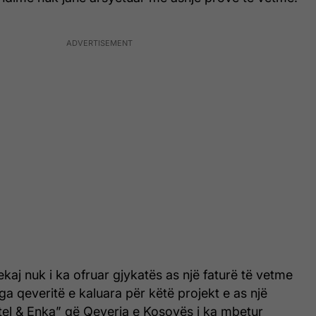
ekaj nuk i ka ofruar gjykatës as një faturë të vetme
 qeveritë e kaluara për këtë projekt e as një
tel & Enka” që Qeveria e Kosovës i ka mbetur