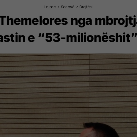
Lajme
>
Kosovë
>
Drejtësi
 e Themelores nga mbrojt
astin e “53-milionëshit