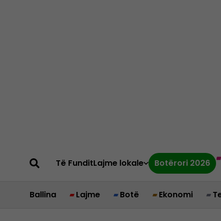
Të Fundit
Lajme lokale
Botërori 2026
Ballina
Lajme
Botë
Ekonomi
T