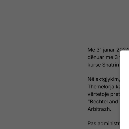
Më 31 janar 2024,
dënuar me 3 vite 
kurse Shatrin dhe
Në aktgjykim, thu
Themelorja ka gje
vërtetojë pretend
“Bechtel and Enk
Arbitrazh.
Pas administrimit