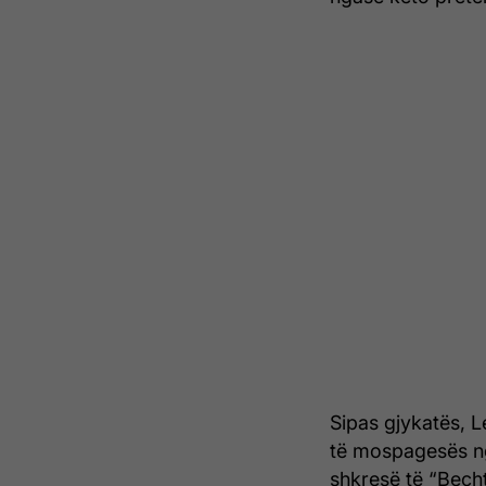
Sipas gjykatës, L
të mospagesës nga
shkresë të “Bech