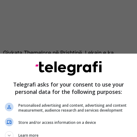
 Gjykata Themelore në Prishtinë, Lekajn e ka
e 8 muaj burgim, Berishën me 3 vite e 3 muaj,
 Tahirin me nga 1 vit e 8 muaj burgim.
Telegrafi asks for your consent to use your
het se prej mbrojtjes së dhënë nga i akuzuari Lekaj,
personal data for the following purposes:
tur se me asnjë provë të vetme nuk ka arritur që të
imin se nga qeveritë e kaluara i është mbetur borxh
Personalised advertising and content, advertising and content
a” dhe se çështja mund të përfundojnë në
measurement, audience research and services development
Store and/or access information on a device
 të provës- raportit nga Thesari i Kosovës i
Learn more