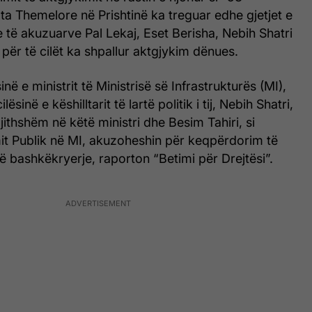
ata Themelore në Prishtinë ka treguar edhe gjetjet e
e të akuzuarve Pal Lekaj, Eset Berisha, Nebih Shatri
 për të cilët ka shpallur aktgjykim dënues.
sinë e ministrit të Ministrisë së Infrastrukturës (MI),
lësinë e këshilltarit të lartë politik i tij, Nebih Shatri,
jithshëm në këtë ministri dhe Besim Tahiri, si
mit Publik në MI, akuzoheshin për keqpërdorim të
ë bashkëkryerje, raporton “Betimi për Drejtësi”.