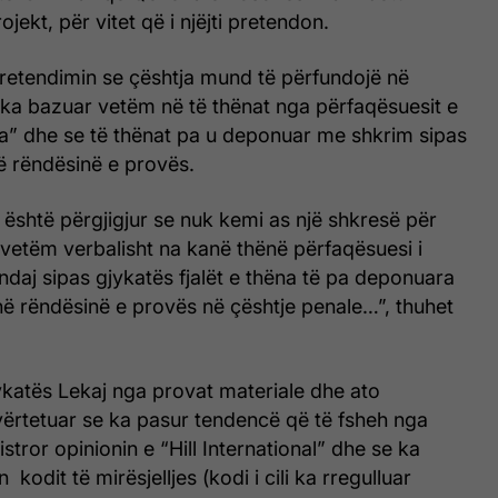
jekt, për vitet që i njëjti pretendon.
pretendimin se çështja mund të përfundojë në
 ka bazuar vetëm në të thënat nga përfaqësuesit e
a” dhe se të thënat pa u deponuar me shkrim sipas
ë rëndësinë e provës.
 është përgjigjur se nuk kemi as një shkresë për
 vetëm verbalisht na kanë thënë përfaqësuesi i
ndaj sipas gjykatës fjalët e thëna të pa deponuara
në rëndësinë e provës në çështje penale…”, thuhet
ykatës Lekaj nga provat materiale dhe ato
vërtetuar se ka pasur tendencë që të fsheh nga
stror opinionin e “Hill International” dhe se ka
kodit të mirësjelljes (kodi i cili ka rregulluar