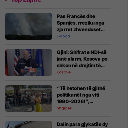
Pas Francës dhe
Spanjës, rreziku nga
zjarret zhvendoset
drejt Greqisë dhe
Evropa
Italisë
Gjini: Shifrat e NDI-së
janë alarm, Kosova po
shkon në drejtim të
gabuar
Kosovë
“Të hetohen të gjithë
politikanët nga viti
1990-2026!”,
Kryemadhi replikon me
Shqipëri
protestuesit jashtë
SPAK
​Dalin para gjykatës dy