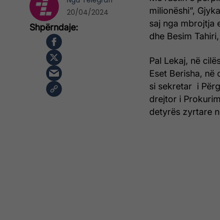
Nga
Telegrafi
milionëshi”, Gjyk
20/04/2024
saj nga mbrojtja 
dhe Besim Tahiri,
Pal Lekaj, në cilë
Eset Berisha, në ci
si sekretar i Përg
drejtor i Prokuri
detyrës zyrtare n