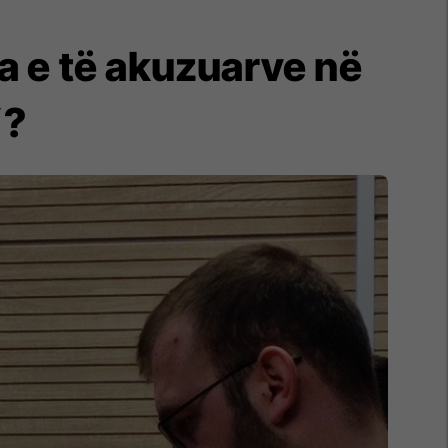
ja e të akuzuarve në
”?