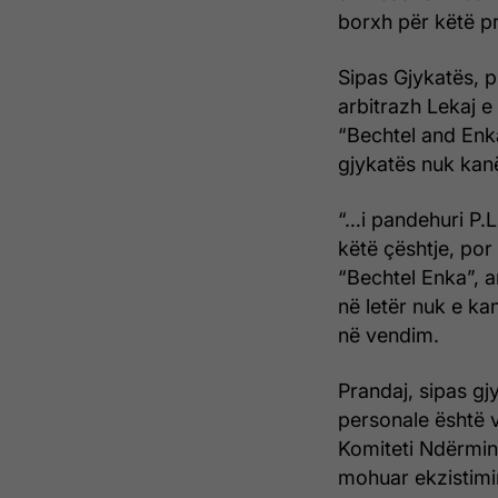
borxh për këtë pro
Sipas Gjykatës, 
arbitrazh Lekaj e
“Bechtel and Enk
gjykatës nuk kan
“…i pandehuri P.L
këtë çështje, por
“Bechtel Enka”, a
në letër nuk e ka
në vendim.
Prandaj, sipas gj
personale është 
Komiteti Ndërmini
mohuar ekzistimin 