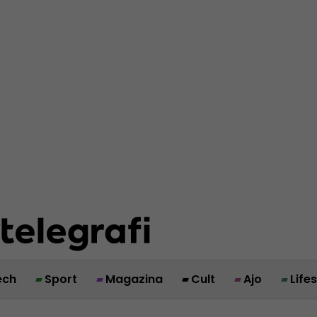
ech
Sport
Magazina
Cult
Ajo
Life