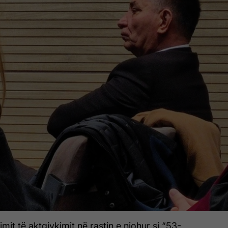
imit të aktgjykimit në rastin e njohur si “53-