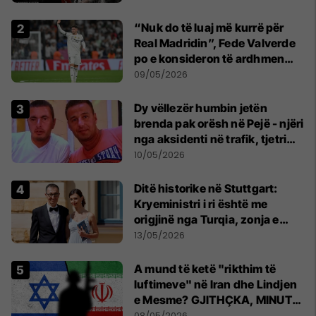
“Nuk do të luaj më kurrë për
Real Madridin”, Fede Valverde
po e konsideron të ardhmen
pas sherrit me Tchouamenin
09/05/2026
Dy vëllezër humbin jetën
brenda pak orësh në Pejë - njëri
nga aksidenti në trafik, tjetri
nga sëmundja
10/05/2026
Ditë historike në Stuttgart:
Kryeministri i ri është me
origjinë nga Turqia, zonja e
parë një shqiptare nga
13/05/2026
Kanadaja
A mund të ketë "rikthim të
luftimeve" në Iran dhe Lindjen
e Mesme? GJITHÇKA, MINUTË
PAS MINUTE
08/05/2026