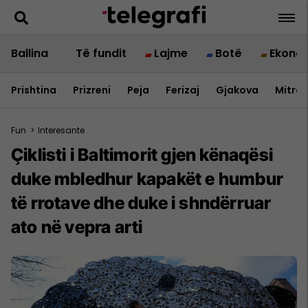
Ballina
Të fundit
Lajme
Botë
Ekono
Prishtina
Prizreni
Peja
Ferizaj
Gjakova
Mitrov
Fun
>
Interesante
Çiklisti i Baltimorit gjen kënaqësi
duke mbledhur kapakët e humbur
të rrotave dhe duke i shndërruar
ato në vepra arti