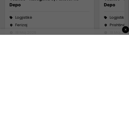
Depo
Depo
Logjistikë
Logjistikë
Ferizaj
Prishtinë
×
18 Maj 2026
18 Maj 202