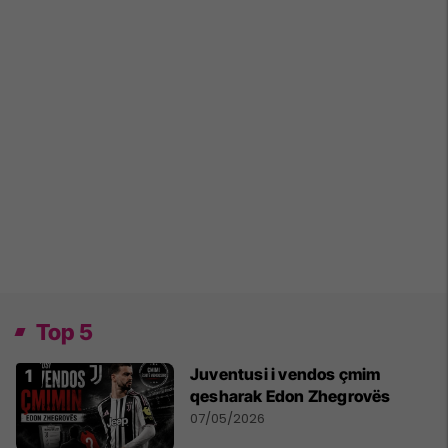
Top 5
Juventusi i vendos çmim
qesharak Edon Zhegrovës
07/05/2026