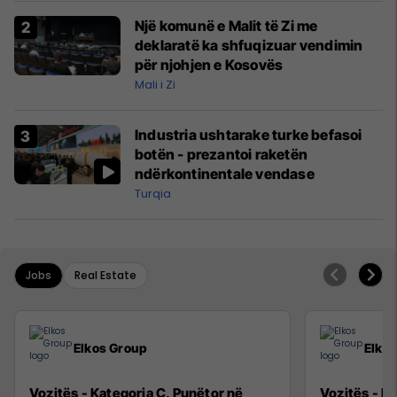
Një komunë e Malit të Zi me
deklaratë ka shfuqizuar vendimin
për njohjen e Kosovës
Mali i Zi
Industria ushtarake turke befasoi
botën - prezantoi raketën
ndërkontinentale vendase
Turqia
Jobs
Real Estate
Elkos Group
Elko
Vozitës - Kategoria C, Punëtor në
Vozitës - K