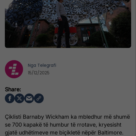
Nga
Telegrafi
15/12/2025
Çiklisti Barnaby Wickham ka mbledhur më shumë
se 700 kapakë të humbur të rrotave, kryesisht
gjatë udhëtimeve me biçikletë nëpër Baltimore.