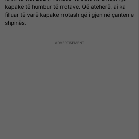
kapakë të humbur të rrotave. Që atëherë, ai ka
filluar të varë kapakë rrotash që i gjen në çantën e
shpinës.