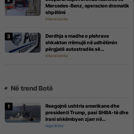
Mercedes-Benz, operacion dramatik
shpëtimi
Interesante
Derdhja e madhe e plehrave
shkakton rrëmujë në udhëtimin
përgjatë autostradës së
Pensilvanisë
Interesante
Në trend Botë
Reagojnë ushtria amerikane dhe
presidenti Trump, pasi SHBA-të dhe
Irani shkëmbyen zjarr në
Ngushticën e Hormuzit
Nga Bota