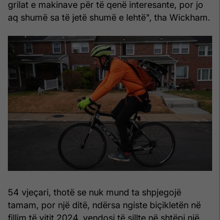
grilat e makinave për të qenë interesante, por jo
aq shumë sa të jetë shumë e lehtë", tha Wickham.
54 vjeçari, thotë se nuk mund ta shpjegojë
tamam, por një ditë, ndërsa ngiste biçikletën në
fillim të vitit 2024, vendosi të sillte në shtëpi një