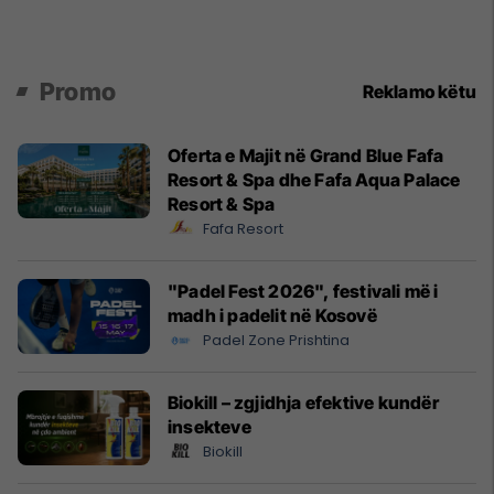
Promo
Reklamo këtu
Oferta e Majit në Grand Blue Fafa
Resort & Spa dhe Fafa Aqua Palace
Resort & Spa
Fafa Resort
"Padel Fest 2026", festivali më i
madh i padelit në Kosovë
Padel Zone Prishtina
Biokill – zgjidhja efektive kundër
insekteve
Biokill