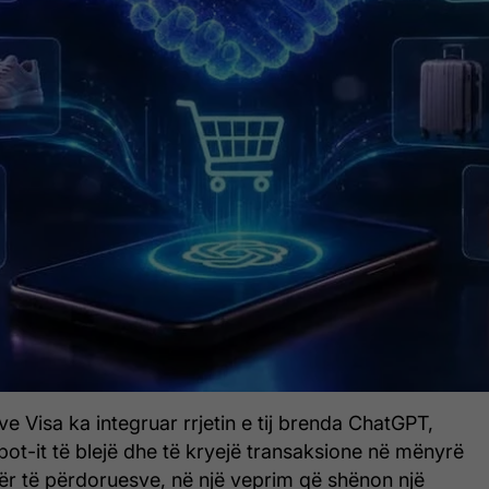
ve Visa ka integruar rrjetin e tij brenda ChatGPT,
tbot-it të blejë dhe të kryejë transaksione në mënyrë
ër të përdoruesve, në një veprim që shënon një