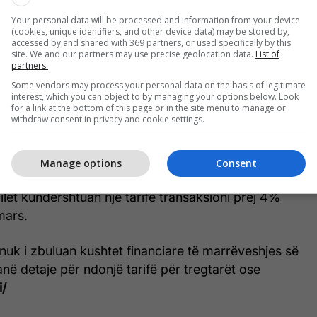
jente një palë të përshtatshme dhe do t'i blinte në
Your personal data will be processed and information from your device
(cookies, unique identifiers, and other device data) may be stored by,
accessed by and shared with 369 partners, or used specifically by this
site. We and our partners may use precise geolocation data.
List of
partners.
është përpjekja e parë e OpenAI në tregtinë
Some vendors may process your personal data on the basis of legitimate
interest, which you can object to by managing your options below. Look
for a link at the bottom of this page or in the site menu to manage or
withdraw consent in privacy and cookie settings.
nstant Checkout në fund të vitit të kaluar, duke i
 kërkonte në internet për artikuj specifikë.
Manage options
Consent
hte e prirur ndaj gabimeve, nuk u pranua gjerësisht
cilët kundërshtuan një tarifë transaksioni prej 4%
mars.
uk i zbuluan kushtet financiare të marrëveshjes së
në detaje për ndonjë tarifë për tregtarët ose
i/