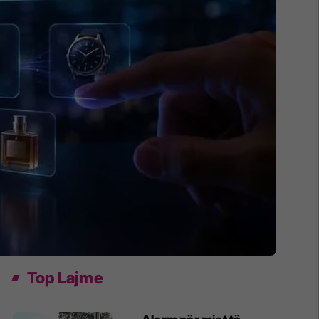
Top Lajme