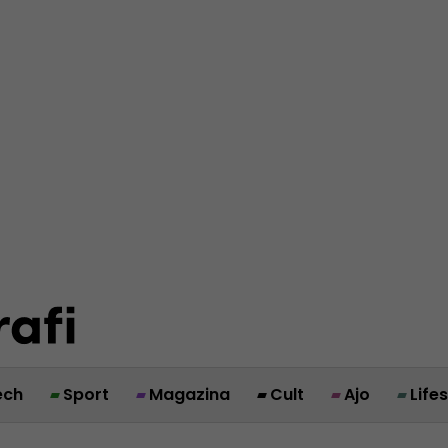
ech
Sport
Magazina
Cult
Ajo
Life