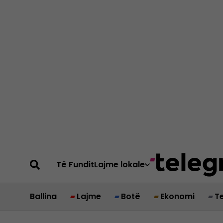
Të Fundit
Lajme lokale
Ballina
Lajme
Botë
Ekonomi
T