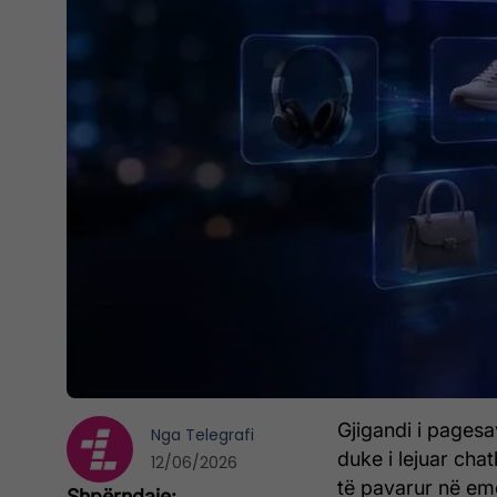
Gjigandi i pagesa
Nga
Telegrafi
duke i lejuar cha
12/06/2026
të pavarur në em