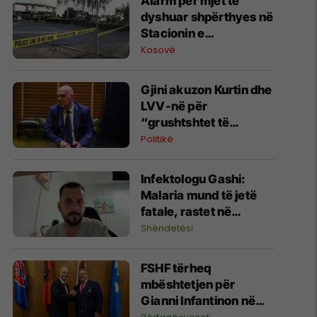
Alarm për mjet të
dyshuar shpërthyes në
Stacionin e
Autobusëve në
Kosovë
Prishtinë, policia në
vendngjarje
Gjini akuzon Kurtin dhe
LVV-në për
“grushtshtet të
brendshëm”: Po
Politikë
uzurpojnë institucionet
​Infektologu Gashi:
Malaria mund të jetë
fatale, rastet në
Kosovë janë të
Shëndetësi
importuara
FSHF tërheq
mbështetjen për
Gianni Infantinon në