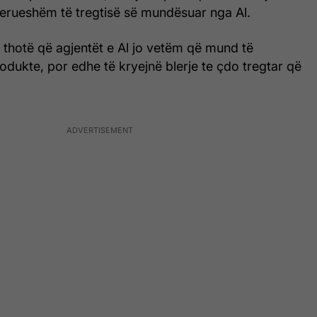
derueshëm të tregtisë së mundësuar nga Al.
 thotë që agjentët e Al jo vetëm që mund të
dukte, por edhe të kryejnë blerje te çdo tregtar që