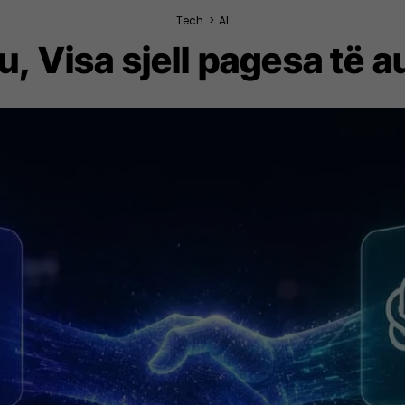
Tech
>
AI
u, Visa sjell pagesa të 