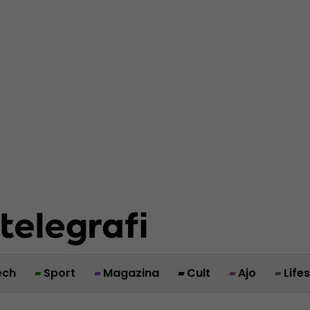
ech
Sport
Magazina
Cult
Ajo
Life