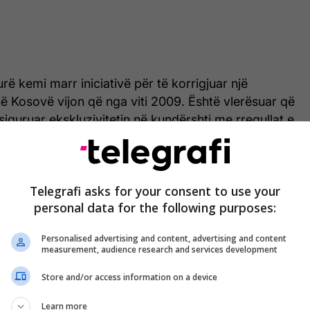
urë kemi marr iniciativë për të korrigjuar një
 në Kosovë vijon që nga viti 2009. Është vlerësuar që
 siguruar ekskluzivitetin në kundërshti me rregullat e
a pasur vërejtje dhe reagim nga Bashkimin Evropian
elje të të drejtave të konsumatorëve për faktin se
ëzuar të kryejnë shërbime vetëm te një operator”,
Telegrafi asks for your consent to use your
sari-Lila.
personal data for the following purposes:
Personalised advertising and content, advertising and content
measurement, audience research and services development
Votimi për heqjen e homologimit,
finalizimi i manualit për mbajtjen e
Store and/or access information on a device
dasmave dhe fillimi i hartimit të
Learn more