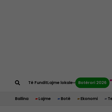
Të Fundit
Lajme lokale
Botërori 2026
Ballina
Lajme
Botë
Ekonomi
T