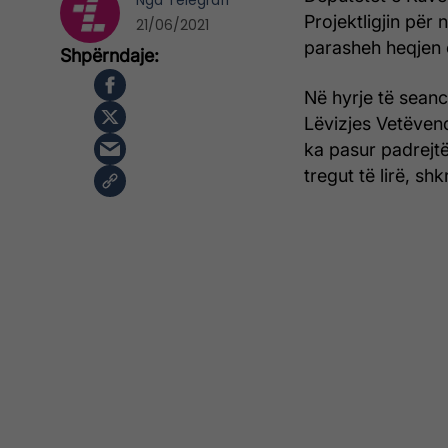
Nga
Telegrafi
Projektligjin për
21/06/2021
parasheh heqjen 
Në hyrje të seanc
Lëvizjes Vetëvend
ka pasur padrejt
tregut të lirë, sh