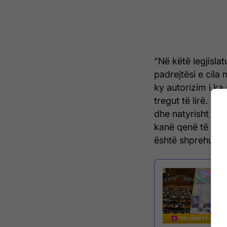
“Në këtë legjislat
padrejtësi e cila
ky autorizim i ka
tregut të lirë. K
dhe natyrisht shk
kanë qenë të udh
është shprehur Ku