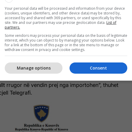
pakos së re financiare për
rimëkëmbjen ekonomike – top
Your personal data will be processed and information from your device
(cookies, unique identifiers, and other device data) may be stored by,
ngjarjet e javës
accessed by and shared with 369 partners, or used specifically by this
ligji
, është hapur rruga largimit të homologimit si
site. We and our partners may use precise geolocation data.
List of
partners.
rat që importohen nga vendet e Bashkimi Evropian,
Some vendors may process your personal data on the basis of legitimate
gjia.
interest, which you can object to by managing your options below. Look
for a link at the bottom of this page or in the site menu to manage or
rojektligji parashihet që, mjetet rrugore të reja që
withdraw consent in privacy and cookie settings.
sedojnë certifikatë të konformitetit.
Manage options
Consent
të përdorura, që importohen nga shtetet e Bashkimit
dhe Norvegjia, dhe që kanë qenë të lejuara për
ullt rrugor në vendin prej nga importohen”, thuhet
jell Telegrafi.