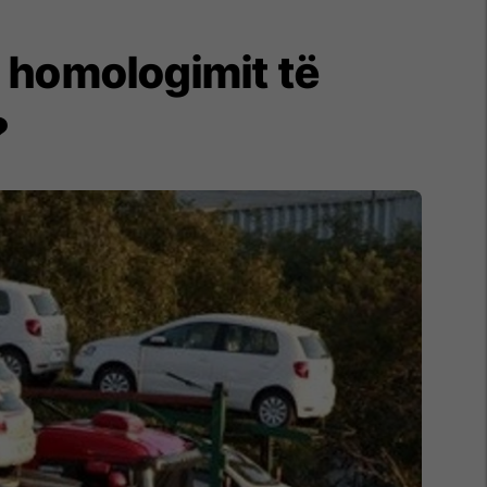
e homologimit të
?