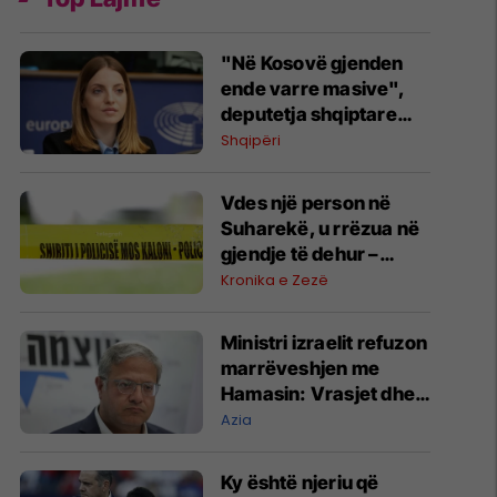
"Në Kosovë gjenden
ende varre masive",
deputetja shqiptare
kundërshton
Shqipëri
konsullatën serbe në
Shkodër: Të dielën
Vdes një person në
protestë
Suharekë, u rrëzua në
gjendje të dehur –
hetohet rasti
Kronika e Zezë
Ministri izraelit refuzon
marrëveshjen me
Hamasin: Vrasjet dhe
shpërngulja e
Azia
palestinezëve duhet të
vazhdojnë
Ky është njeriu që