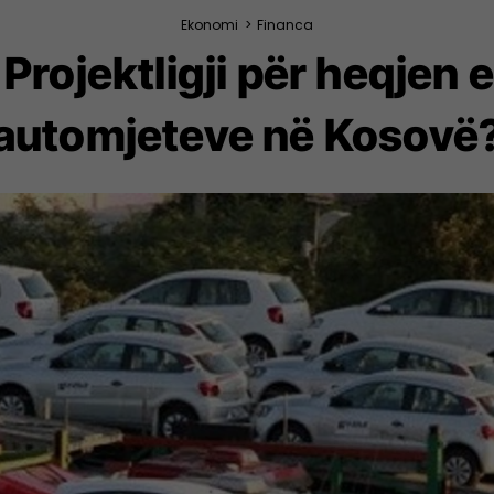
Ekonomi
>
Financa
Projektligji për heqjen 
automjeteve në Kosovë