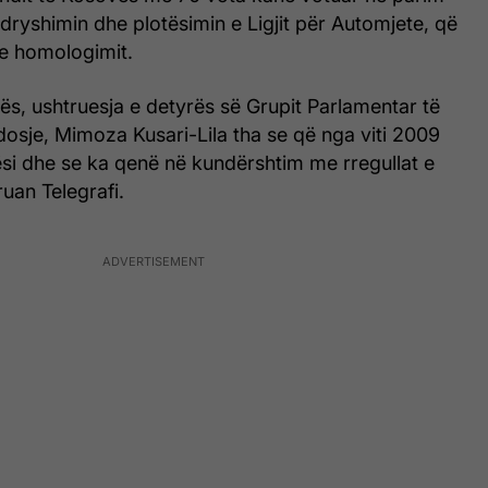
 ndryshimin dhe plotësimin e Ligjit për Automjete, që
e homologimit.
ës, ushtruesja e detyrës së Grupit Parlamentar të
osje, Mimoza Kusari-Lila tha se që nga viti 2009
ësi dhe se ka qenë në kundërshtim me rregullat e
kruan Telegrafi.