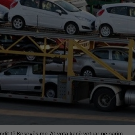
ndit të Kosovës me 70 vota kanë votuar në parim