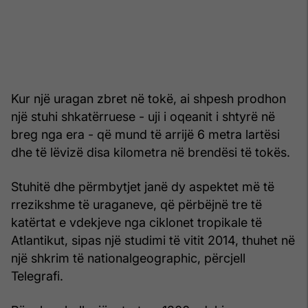
Kur një uragan zbret në tokë, ai shpesh prodhon
një stuhi shkatërruese - uji i oqeanit i shtyrë në
breg nga era - që mund të arrijë 6 metra lartësi
dhe të lëvizë disa kilometra në brendësi të tokës.
Stuhitë dhe përmbytjet janë dy aspektet më të
rrezikshme të uraganeve, që përbëjnë tre të
katërtat e vdekjeve nga ciklonet tropikale të
Atlantikut, sipas një studimi të vitit 2014, thuhet në
një shkrim të nationalgeographic, përcjell
Telegrafi.