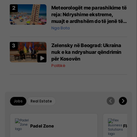
Meteorologët me parashikime të
reja: Ndryshime ekstreme,
muajt e ardhshëm do të jenë të
pazakontë
Nga Bota
Zelensky në Beograd: Ukraina
nuk e ka ndryshuar qëndrimin
për Kosovën
Politikë
Jobs
Real Estate
Padel Zone
Flex B