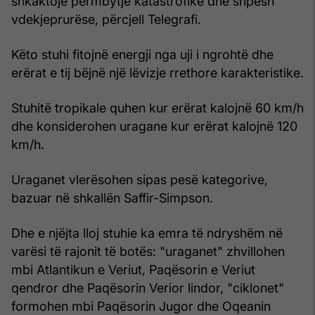
shkaktojë përmbytje katastrofike dhe shpesh
vdekjeprurëse, përcjell Telegrafi.
Këto stuhi fitojnë energji nga uji i ngrohtë dhe
erërat e tij bëjnë një lëvizje rrethore karakteristike.
Stuhitë tropikale quhen kur erërat kalojnë 60 km/h
dhe konsiderohen uragane kur erërat kalojnë 120
km/h.
Uraganet vlerësohen sipas pesë kategorive,
bazuar në shkallën Saffir-Simpson.
Dhe e njëjta lloj stuhie ka emra të ndryshëm në
varësi të rajonit të botës: "uraganet" zhvillohen
mbi Atlantikun e Veriut, Paqësorin e Veriut
qendror dhe Paqësorin Verior lindor, "ciklonet"
formohen mbi Paqësorin Jugor dhe Oqeanin