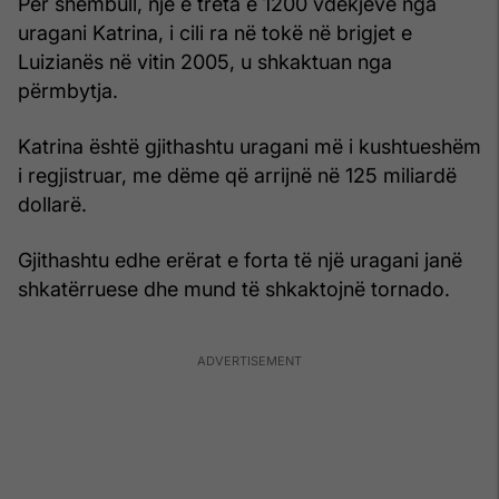
Për shembull, një e treta e 1200 vdekjeve nga
uragani Katrina, i cili ra në tokë në brigjet e
Luizianës në vitin 2005, u shkaktuan nga
përmbytja.
Katrina është gjithashtu uragani më i kushtueshëm
i regjistruar, me dëme që arrijnë në 125 miliardë
dollarë.
Gjithashtu edhe erërat e forta të një uragani janë
shkatërruese dhe mund të shkaktojnë tornado.