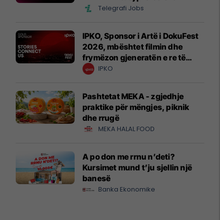
Telegrafi Jobs
IPKO, Sponsor i Artë i DokuFest
2026, mbështet filmin dhe
frymëzon gjeneratën e re të
krijuesve
IPKO
Pashtetat MEKA - zgjedhje
praktike për mëngjes, piknik
dhe rrugë
MEKA HALAL FOOD
A po don me rrnu n’deti?
Kursimet mund t’ju sjellin një
banesë
Banka Ekonomike