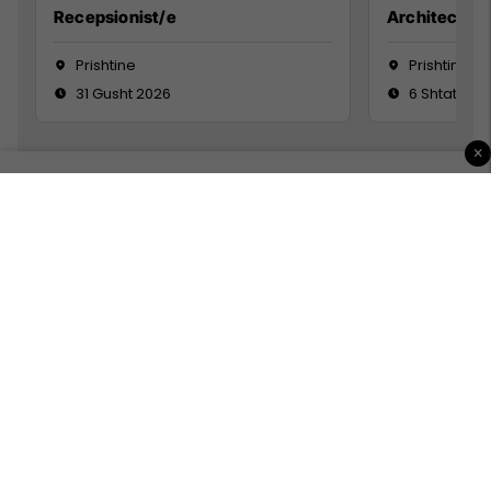
Recepsionist/e
Architect
Prishtine
Prishtinë
31 Gusht 2026
6 Shtator 2
×