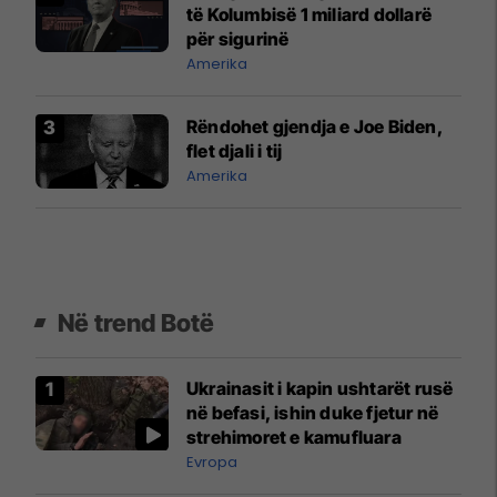
të Kolumbisë 1 miliard dollarë
për sigurinë
Amerika
Rëndohet gjendja e Joe Biden,
flet djali i tij
Amerika
Në trend Botë
Ukrainasit i kapin ushtarët rusë
në befasi, ishin duke fjetur në
strehimoret e kamufluara
Evropa