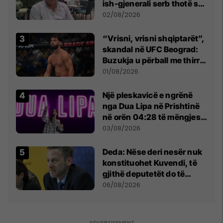
ish-gjenerali serb thotë se
dikush e tradhtoi në
02/08/2026
Beograd
“Vrisni, vrisni shqiptarët”,
skandal në UFC Beograd:
Buzukja u përball me thirrje
anti-shqiptare nga
01/08/2026
tribunat
Një pleskavicë e ngrënë
nga Dua Lipa në Prishtinë
në orën 04:28 të mëngjesit
- dhe bota digjitale serbe
03/08/2026
shpall gjendjen e luftës
Deda: Nëse deri nesër nuk
konstituohet Kuvendi, të
gjithë deputetët do të
bëjnë shkelje të rëndë
06/08/2026
kushtetuese