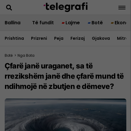
Ballina
Të fundit
Lajme
Botë
Ekono
Prishtina
Prizreni
Peja
Ferizaj
Gjakova
Mitrov
Botë
>
Nga Bota
Çfarë janë uraganet, sa të
rrezikshëm janë dhe çfarë mund të
ndihmojë në zbutjen e dëmeve?