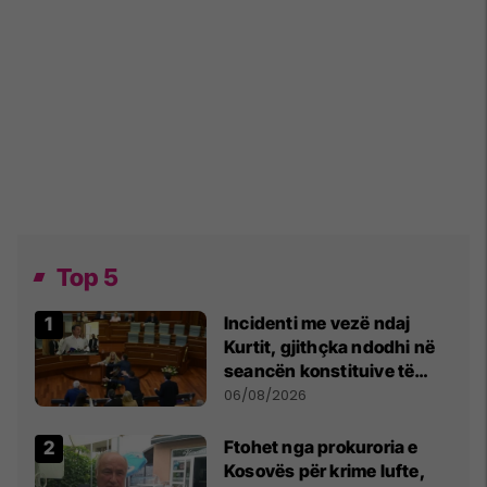
Top 5
Incidenti me vezë ndaj
Kurtit, gjithçka ndodhi në
seancën konstituive të
Kuvendit
06/08/2026
Ftohet nga prokuroria e
Kosovës për krime lufte,