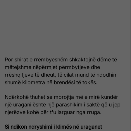
Por shirat e rrëmbyeshëm shkaktojnë dëme të
mëtejshme nëpërmjet përmbytjeve dhe
rrëshqitjeve të dheut, të cilat mund të ndodhin
shumë kilometra në brendësi të tokës.
Ndërkohë thuhet se mbrojtja më e mirë kundër
një uragani është një parashikim i saktë që u jep
njerëzve kohë për t'u larguar nga rruga.
Si ndikon ndryshimi i klimës në uraganet