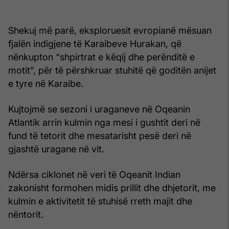
Shekuj më parë, eksploruesit evropianë mësuan
fjalën indigjene të Karaibeve Hurakan, që
nënkupton “shpirtrat e këqij dhe perënditë e
motit”, për të përshkruar stuhitë që goditën anijet
e tyre në Karaibe.
Kujtojmë se sezoni i uraganeve në Oqeanin
Atlantik arrin kulmin nga mesi i gushtit deri në
fund të tetorit dhe mesatarisht pesë deri në
gjashtë uragane në vit.
Ndërsa ciklonet në veri të Oqeanit Indian
zakonisht formohen midis prillit dhe dhjetorit, me
kulmin e aktivitetit të stuhisë rreth majit dhe
nëntorit.