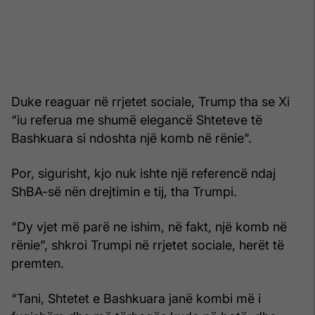
Duke reaguar në rrjetet sociale, Trump tha se Xi
“iu referua me shumë elegancë Shteteve të
Bashkuara si ndoshta një komb në rënie”.
Por, sigurisht, kjo nuk ishte një referencë ndaj
ShBA-së nën drejtimin e tij, tha Trumpi.
“Dy vjet më parë ne ishim, në fakt, një komb në
rënie”, shkroi Trumpi në rrjetet sociale, herët të
premten.
“Tani, Shtetet e Bashkuara janë kombi më i