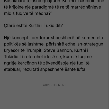
Bashkuara të ashtuquajturin ‘Kurthi i Tukididit’ dhe
të krijojnë një paradigmë të re të marrëdhënieve
midis fuqive të mëdha?”
Çfarë është Kurthi i Tukididit?
Një koncept i përdorur shpeshherë në komentet e
politikës së jashtme, përfshirë edhe ish-strategun
kryesor të Trumpit, Steve Bannon, Kurthi i
Tukididit i referohet idesë se, kur një fuqi në
ngritje kërcënon të zëvendësojë një fuqi të
etabluar, rezultati shpeshherë është lufta.