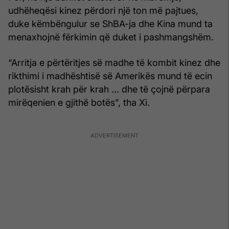
udhëheqësi kinez përdori një ton më pajtues,
duke këmbëngulur se ShBA-ja dhe Kina mund ta
menaxhojnë fërkimin që duket i pashmangshëm.
“Arritja e përtëritjes së madhe të kombit kinez dhe
rikthimi i madhështisë së Amerikës mund të ecin
plotësisht krah për krah ... dhe të çojnë përpara
mirëqenien e gjithë botës”, tha Xi.