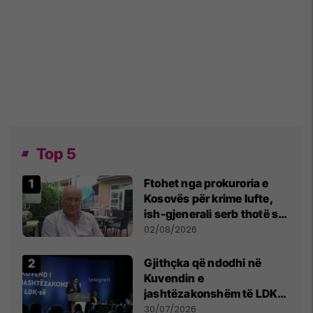
Top 5
Ftohet nga prokuroria e
Kosovës për krime lufte,
ish-gjenerali serb thotë se
dikush e tradhtoi në
02/08/2026
Beograd
Gjithçka që ndodhi në
Kuvendin e
jashtëzakonshëm të LDK-
së
30/07/2026