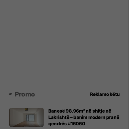
Promo
Reklamo këtu
Banesë 98.96m² në shitje në
Lakrishtë – banim modern pranë
qendrës #16060