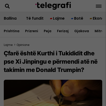
Ballina
Të fundit
Lajme
Botë
Ekono
Prishtina
Prizreni
Peja
Ferizaj
Gjakova
Mitrov
Lajme
>
Opinione
Çfarë është Kurthi i Tukididit dhe
pse Xi Jinpingu e përmendi atë në
takimin me Donald Trumpin?