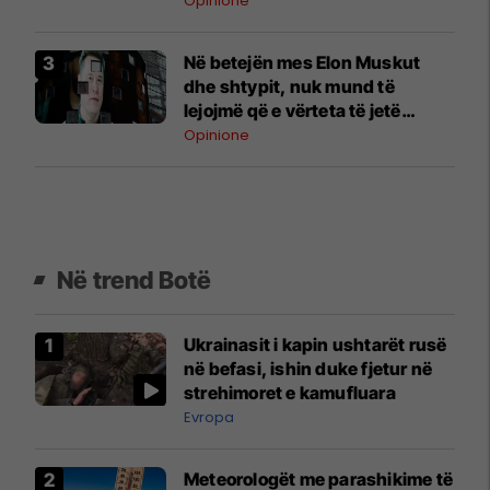
Opinione
Në betejën mes Elon Muskut
dhe shtypit, nuk mund të
lejojmë që e vërteta të jetë
humbësja
Opinione
Në trend Botë
Ukrainasit i kapin ushtarët rusë
në befasi, ishin duke fjetur në
strehimoret e kamufluara
Evropa
Meteorologët me parashikime të