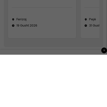
Ferizaj
Pejë
19 Gusht 2026
31 Gusht 20
×