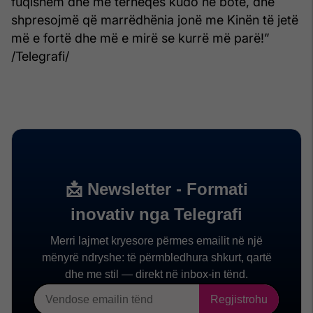
fuqishëm dhe më tërheqës kudo në botë, dhe
shpresojmë që marrëdhënia jonë me Kinën të jetë
më e fortë dhe më e mirë se kurrë më parë!”
/Telegrafi/