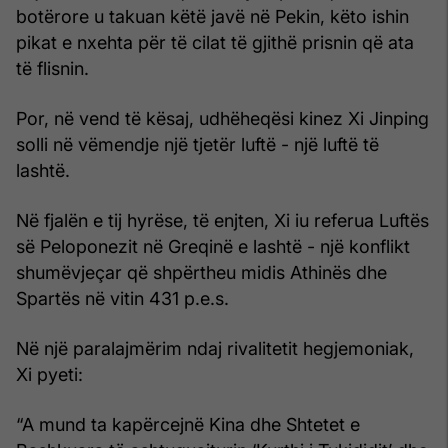
botërore u takuan këtë javë në Pekin, këto ishin
pikat e nxehta për të cilat të gjithë prisnin që ata
të flisnin.
Por, në vend të kësaj, udhëheqësi kinez Xi Jinping
solli në vëmendje një tjetër luftë - një luftë të
lashtë.
Në fjalën e tij hyrëse, të enjten, Xi iu referua Luftës
së Peloponezit në Greqinë e lashtë - një konflikt
shumëvjeçar që shpërtheu midis Athinës dhe
Spartës në vitin 431 p.e.s.
Në një paralajmërim ndaj rivalitetit hegjemoniak,
Xi pyeti:
“A mund ta kapërcejnë Kina dhe Shtetet e