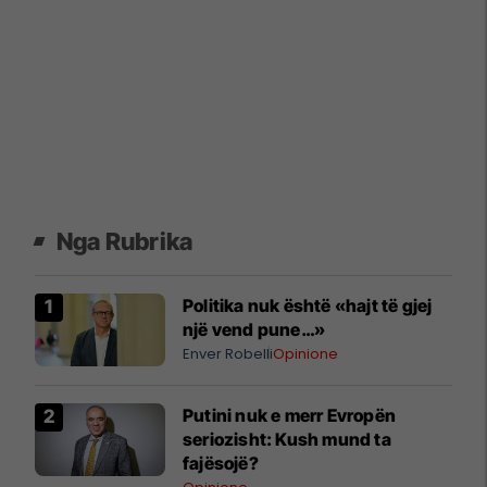
Nga Rubrika
Politika nuk është «hajt të gjej
një vend pune…»
Enver Robelli
Opinione
Putini nuk e merr Evropën
seriozisht: Kush mund ta
fajësojë?