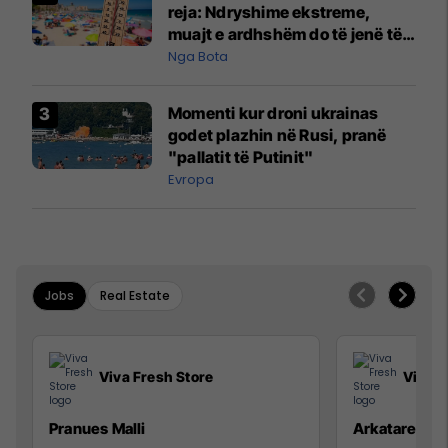
reja: Ndryshime ekstreme,
muajt e ardhshëm do të jenë të
pazakontë
Nga Bota
Momenti kur droni ukrainas
godet plazhin në Rusi, pranë
"pallatit të Putinit"
Evropa
Jobs
Real Estate
Viva Fresh Store
Viva F
Pranues Malli
Arkatare