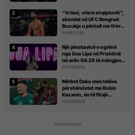
“Vrisni, vrisni shqiptarët”,
skandal në UFC Beograd:
Buzukja u përball me thirrje
anti-shqiptare nga
01/08/2026
tribunat
Një pleskavicë e ngrënë
nga Dua Lipa në Prishtinë
në orën 04:28 të mëngjesit
- dhe bota digjitale serbe
03/08/2026
shpall gjendjen e luftës
Mirlind Daku mes lotëve
përshëndetet me Rubin
Kazanin, do të fitojë
miliona te Spartak Moska
02/08/2026