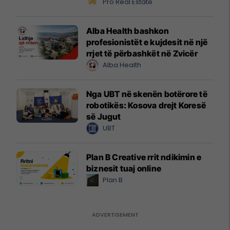
Pro Real Estate
Alba Health bashkon
profesionistët e kujdesit në një
rrjet të përbashkët në Zvicër
Alba Health
Nga UBT në skenën botërore të
robotikës: Kosova drejt Koresë
së Jugut
UBT
Plan B Creative rrit ndikimin e
biznesit tuaj online
Plan B