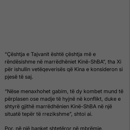
“Çështja e Tajvanit është çështja më e
rëndësishme në marrëdhëniet Kinë-ShBA”, tha Xi
për ishullin vetëqeverisës që Kina e konsideron si
pjesë të saj.
“Nëse menaxhohet gabim, të dy kombet mund të
përplasen ose madje të hyjnë në konflikt, duke e
shtyrë gjithë marrëdhënien Kinë-ShBA në një
situatë tepër të rrezikshme”, shtoi ai.
Por, në një banket shtetëror në mbrëmje,