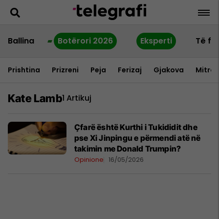
Ballina
Botërori 2026
Eksperti
Të fu
Prishtina
Prizreni
Peja
Ferizaj
Gjakova
Mitrov
Kate Lamb
1 Artikuj
Çfarë është Kurthi i Tukididit dhe
pse Xi Jinpingu e përmendi atë në
takimin me Donald Trumpin?
Opinione
16/05/2026