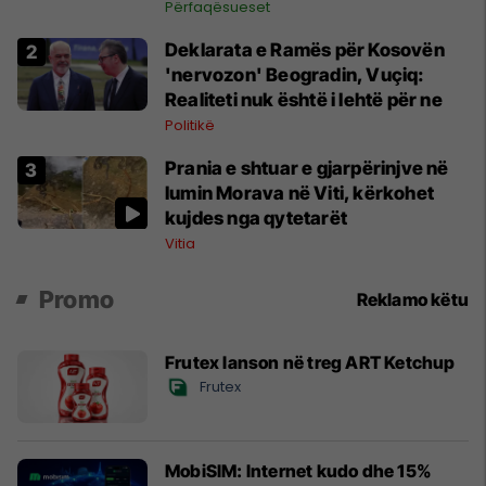
Përfaqësueset
Deklarata e Ramës për Kosovën
'nervozon' Beogradin, Vuçiq:
Realiteti nuk është i lehtë për ne
Politikë
Prania e shtuar e gjarpërinjve në
lumin Morava në Viti, kërkohet
kujdes nga qytetarët
Vitia
Promo
Reklamo këtu
Frutex lanson në treg ART Ketchup
Frutex
MobiSIM: Internet kudo dhe 15%