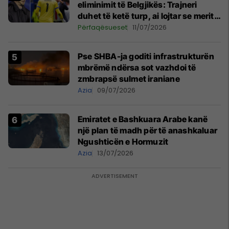
eliminimit të Belgjikës: Trajneri
duhet të ketë turp, ai lojtar se meritoi
të luante
Përfaqësueset
11/07/2026
Pse SHBA-ja goditi infrastrukturën
mbrëmë ndërsa sot vazhdoi të
zmbrapsë sulmet iraniane
Azia
09/07/2026
Emiratet e Bashkuara Arabe kanë
një plan të madh për të anashkaluar
Ngushticën e Hormuzit
Azia
13/07/2026