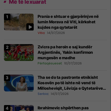
Më të lexuarat
Prania e shtuar e gjarpërinjve në
lumin Morava në Viti, kërkohet
kujdes nga qytetarët
Vitia
14/07/2026
Zvicra pa heroin e saj kundër
Argjentinës, Yakin konfirmon
mungesën e madhe
Përfaqësueset
10/07/2026
Tha se do ta pastronte etnikisht
Kosovën po të ishte në vend të
Millosheviqit, Lëvizja e Qytetarëve
të Lirë në Serbi kërkon shkarkimin e
Serbia
14/07/2026
menjëhershëm të Snezhana
Paunoviq
Ibrahimovic shpërthen pas