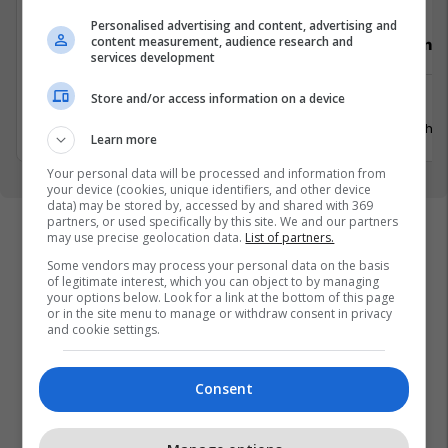
Personalised advertising and content, advertising and
content measurement, audience research and
Video Editor (3 pozita)
Punëtor në
services development
Store and/or access information on a device
Prishtinë
Xërxe
20 Korrik 2026
20 Gusht 
Learn more
Your personal data will be processed and information from
your device (cookies, unique identifiers, and other device
data) may be stored by, accessed by and shared with 369
partners, or used specifically by this site. We and our partners
may use precise geolocation data.
List of partners.
Some vendors may process your personal data on the basis
of legitimate interest, which you can object to by managing
your options below. Look for a link at the bottom of this page
or in the site menu to manage or withdraw consent in privacy
and cookie settings.
Consent