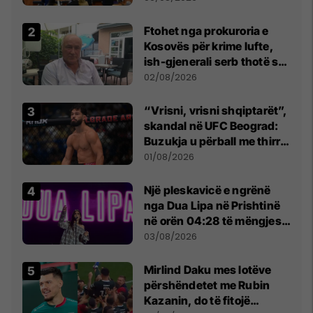
lumtur ta bëj këtë
Ftohet nga prokuroria e
Kosovës për krime lufte,
ish-gjenerali serb thotë se
dikush e tradhtoi në
02/08/2026
Beograd
“Vrisni, vrisni shqiptarët”,
skandal në UFC Beograd:
Buzukja u përball me thirrje
anti-shqiptare nga
01/08/2026
tribunat
Një pleskavicë e ngrënë
nga Dua Lipa në Prishtinë
në orën 04:28 të mëngjesit
- dhe bota digjitale serbe
03/08/2026
shpall gjendjen e luftës
Mirlind Daku mes lotëve
përshëndetet me Rubin
Kazanin, do të fitojë