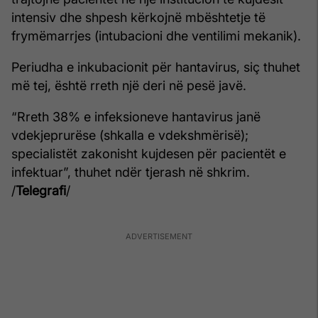
intensiv dhe shpesh kërkojnë mbështetje të
frymëmarrjes (intubacioni dhe ventilimi mekanik).
Periudha e inkubacionit për hantavirus, siç thuhet
më tej, është rreth një deri në pesë javë.
“Rreth 38% e infeksioneve hantavirus janë
vdekjeprurëse (shkalla e vdekshmërisë);
specialistët zakonisht kujdesen për pacientët e
infektuar”, thuhet ndër tjerash në shkrim.
/
Telegrafi
/