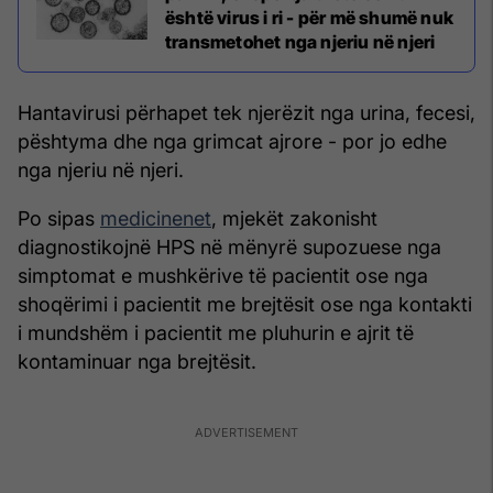
është virus i ri - për më shumë nuk
transmetohet nga njeriu në njeri
Hantavirusi përhapet tek njerëzit nga urina, fecesi,
pështyma dhe nga grimcat ajrore - por jo edhe
nga njeriu në njeri.
Po sipas
medicinenet
, mjekët zakonisht
diagnostikojnë HPS në mënyrë supozuese nga
simptomat e mushkërive të pacientit ose nga
shoqërimi i pacientit me brejtësit ose nga kontakti
i mundshëm i pacientit me pluhurin e ajrit të
kontaminuar nga brejtësit.