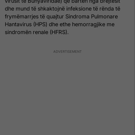
virusit të Bunyaviridae) që barten nga brejtësit
dhe mund të shkaktojnë infeksione të rënda të
frymëmarrjes të quajtur Sindroma Pulmonare
Hantavirus (HPS) dhe ethe hemorragjike me
sindromën renale (HFRS).