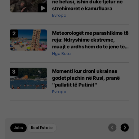
në befasi, ishin duke fjetur në
strehimoret e kamufluara
Evropa
Meteorologët me parashikime të
reja: Ndryshime ekstreme,
muajt e ardhshëm do të jenë të
pazakontë
Nga Bota
Momenti kur droni ukrainas
godet plazhin në Rusi, pranë
"pallatit të Putinit"
Evropa
Jobs
Real Estate