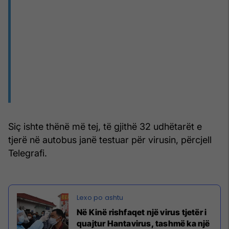
Siç ishte thënë më tej, të gjithë 32 udhëtarët e
tjerë në autobus janë testuar për virusin, përcjell
Telegrafi.
Në Kinë rishfaqet një virus tjetër i
quajtur Hantavirus, tashmë ka një