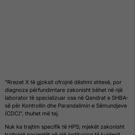
“Rrezet X të gjoksit ofrojnë dëshmi shtesë, por
diagnoza përfundimtare zakonisht bëhet në një
laborator të specializuar ose në Qendrat e SHBA-
së për Kontrollin dhe Parandalimin e Sëmundjeve
(CDC)”, thuhet më tej.
Nuk ka trajtim specifik të HPS; mjekët zakonisht
trajtojnë pacientët në një institucion të kujdesit