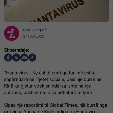
Nga
Telegrafi
24/03/2020
“Hantavirus”. Ky është emri që tanimë është
shpërndarë në rrjetet sociale, pasi një burrë në
Kinë ka gjetur vdekjen ndërsa ishte në një
autobus, bashkë me disa udhëtarë të tjerë.
Sipas një raportimi të Global Times, një burrë nga
provinca Yunnan e Kinës vdiq nga Hantavirusi