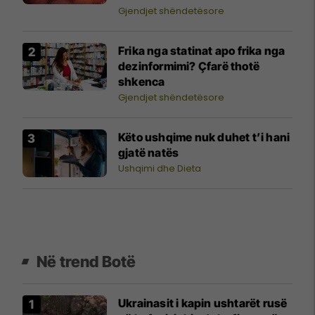
vendimtar
Gjendjet shëndetësore
Frika nga statinat apo frika nga
dezinformimi? Çfarë thotë
shkenca
Gjendjet shëndetësore
Këto ushqime nuk duhet t’i hani
gjatë natës
Ushqimi dhe Dieta
Në trend Botë
Ukrainasit i kapin ushtarët rusë