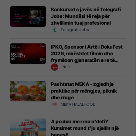
Konkurset e javës në Telegrafi
Jobs: Mundësi të reja për
zhvillimin tuaj profesional
Telegrafi Jobs
IPKO, Sponsor i Artë i DokuFest
2026, mbështet filmin dhe
frymëzon gjeneratën e re të
krijuesve
IPKO
Pashtetat MEKA - zgjedhje
praktike për mëngjes, piknik
dhe rrugë
MEKA HALAL FOOD
A po don me rrnu n’deti?
Kursimet mund t’ju sjellin një
banesë