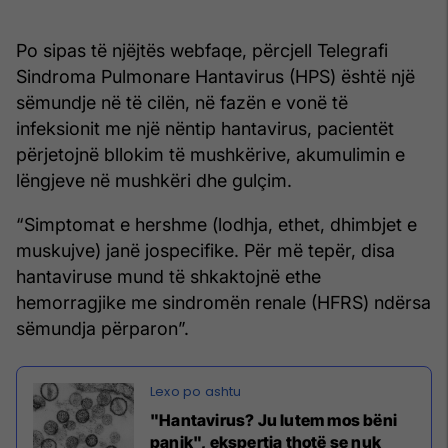
Po sipas të njëjtës webfaqe, përcjell Telegrafi
Sindroma Pulmonare Hantavirus (HPS) është një
sëmundje në të cilën, në fazën e vonë të
infeksionit me një nëntip hantavirus, pacientët
përjetojnë bllokim të mushkërive, akumulimin e
lëngjeve në mushkëri dhe gulçim.
“Simptomat e hershme (lodhja, ethet, dhimbjet e
muskujve) janë jospecifike. Për më tepër, disa
hantaviruse mund të shkaktojnë ethe
hemorragjike me sindromën renale (HFRS) ndërsa
sëmundja përparon”.
"Hantavirus? Ju lutem mos bëni
panik", ekspertja thotë se nuk