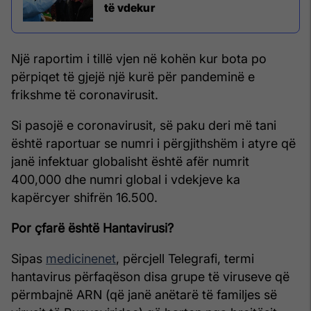
të vdekur
Një raportim i tillë vjen në kohën kur bota po
përpiqet të gjejë një kurë për pandeminë e
frikshme të coronavirusit.
Si pasojë e coronavirusit, së paku deri më tani
është raportuar se numri i përgjithshëm i atyre që
janë infektuar globalisht është afër numrit
400,000 dhe numri global i vdekjeve ka
kapërcyer shifrën 16.500.
Por çfarë është Hantavirusi?
Sipas
medicinenet
, përcjell Telegrafi, termi
hantavirus përfaqëson disa grupe të viruseve që
përmbajnë ARN (që janë anëtarë të familjes së