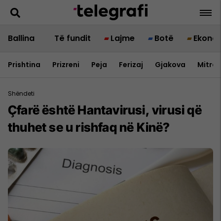
Ballina
Të fundit
Lajme
Botë
Ekono
Prishtina
Prizreni
Peja
Ferizaj
Gjakova
Mitrov
Shëndeti
Çfarë është Hantavirusi, virusi që
thuhet se u rishfaq në Kinë?