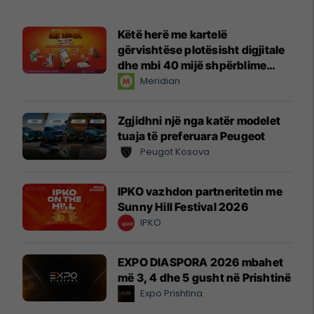
Këtë herë me kartelë
gërvishtëse plotësisht digjitale
dhe mbi 40 mijë shpërblime
instant!
Meridian
Zgjidhni një nga katër modelet
tuaja të preferuara Peugeot
Peugot Kosova
IPKO vazhdon partneritetin me
Sunny Hill Festival 2026
IPKO
EXPO DIASPORA 2026 mbahet
më 3, 4 dhe 5 gusht në Prishtinë
Expo Prishtina