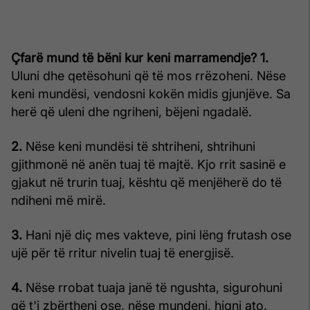
Çfarë mund të bëni kur keni marramendje?
1.
Uluni dhe qetësohuni që të mos rrëzoheni. Nëse
keni mundësi, vendosni kokën midis gjunjëve. Sa
herë që uleni dhe ngriheni, bëjeni ngadalë.
2.
Nëse keni mundësi të shtriheni, shtrihuni
gjithmonë në anën tuaj të majtë. Kjo rrit sasinë e
gjakut në trurin tuaj, kështu që menjëherë do të
ndiheni më mirë.
3.
Hani një diç mes vakteve, pini lëng frutash ose
ujë për të rritur nivelin tuaj të energjisë.
4.
Nëse rrobat tuaja janë të ngushta, sigurohuni
që t'i zbërtheni ose, nëse mundeni, hiqni ato.