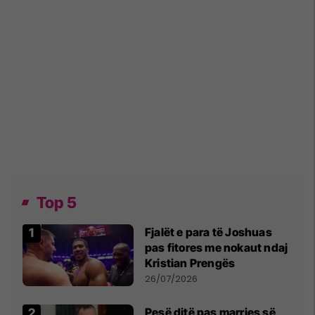
Top 5
Fjalët e para të Joshuas
pas fitores me nokaut ndaj
Kristian Prengës
26/07/2026
Pesë ditë pas marrjes së