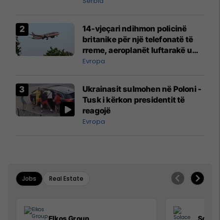
Serbia
14-vjeçari ndihmon policinë
britanike për një telefonatë të
rreme, aeroplanët luftarakë u
ngritën në ajër për të
Evropa
interceptuar fluturaken e Qatar
Airways që po shkonte drejt
Ukrainasit sulmohen në Poloni -
Mançesterit
Tusk i kërkon presidentit të
reagojë
Evropa
Jobs
Real Estate
Elkos Group
Solac