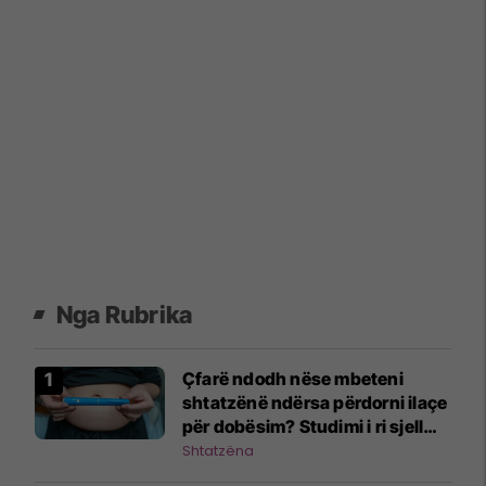
Nga Rubrika
Çfarë ndodh nëse mbeteni
shtatzënë ndërsa përdorni ilaçe
për dobësim? Studimi i ri sjell
përgjigje
Shtatzëna