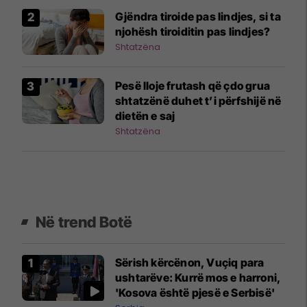
Gjëndra tiroide pas lindjes, si ta
njohësh tiroiditin pas lindjes?
Shtatzëna
Pesë lloje frutash që çdo grua
shtatzënë duhet t’i përfshijë në
dietën e saj
Shtatzëna
Në trend Botë
Sërish kërcënon, Vuçiq para
ushtarëve: Kurrë mos e harroni,
'Kosova është pjesë e Serbisë'