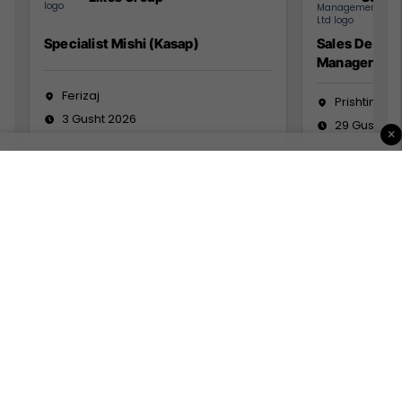
Specialist Mishi (Kasap)
Sales Devel
Manager
Ferizaj
Prishtinë
3 Gusht 2026
29 Gusht 2
×