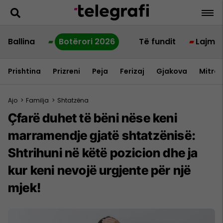
Ballina
Botërori 2026
Të fundit
Lajme
Prishtina
Prizreni
Peja
Ferizaj
Gjakova
Mitrov
Ajo
>
Familja
>
Shtatzëna
Çfarë duhet të bëni nëse keni
marramendje gjatë shtatzënisë:
Shtrihuni në këtë pozicion dhe ja
kur keni nevojë urgjente për një
mjek!