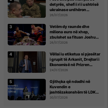
detyrës, shefi i ri i ushtrisë
ukrainase urdhëron
kontroll të madh
26/07/2026
Vetëm dy raunde dhe
miliona euro në xhep,
zbulohet sa fituan Joshua
e Prenga
26/07/2026
Vëllai iu etiketua si pjesëtar
i grupit të Arkanit, Drejtori i
Ekonomisë në Prizren
mohon pretendimet
24/07/2026
Gjithçka që ndodhi në
Kuvendin e
jashtëzakonshëm të LDK-
së
30/07/2026