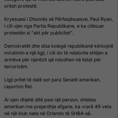
orësh protestë.
Kryesuesi i Dhomës së Përfaqësuesve, Paul Ryan,
i cili vjen nga Partia Republikane, e ka cilësuar
protestën si “akt për publicitet”.
Demokratët dhe disa kolegë republikanë kërkojnë
miratimin e një ligji, i cili do të ndalonte shitjen e
armëve për njerëzit që ndodhen në listat për
terrorizëm.
Ligji pritet të dalë sot para Senatit amerikan,
raporton Rel.
Ai vjen dhjetë ditë pasi një person, shtetas
amerikan me prejardhje afgane, ka vrarë 49 veta
në një klub nate në Orlando të SHBA-së.