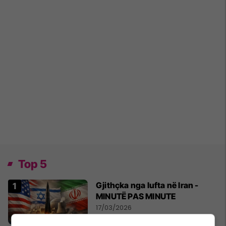
Top 5
Gjithçka nga lufta në Iran -
MINUTË PAS MINUTE
17/03/2026