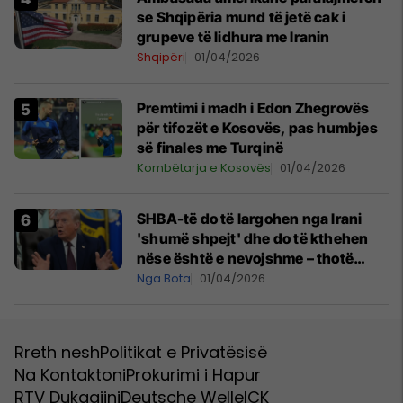
se Shqipëria mund të jetë cak i
grupeve të lidhura me Iranin
Shqipëri
01/04/2026
Premtimi i madh i Edon Zhegrovës
për tifozët e Kosovës, pas humbjes
së finales me Turqinë
Kombëtarja e Kosovës
01/04/2026
SHBA-të do të largohen nga Irani
'shumë shpejt' dhe do të kthehen
nëse është e nevojshme – thotë
Trump
Nga Bota
01/04/2026
Rreth nesh
Politikat e Privatësisë
Na Kontaktoni
Prokurimi i Hapur
RTV Dukagjini
Deutsche Welle
ICK