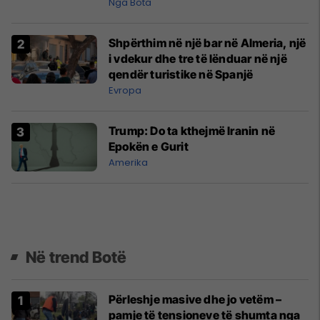
Nga Bota
Shpërthim në një bar në Almeria, një
i vdekur dhe tre të lënduar në një
qendër turistike në Spanjë
Evropa
Trump: Do ta kthejmë Iranin në
Epokën e Gurit
Amerika
Në trend Botë
Përleshje masive dhe jo vetëm –
pamje të tensioneve të shumta nga