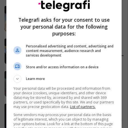
Plava thotë se për vrasjen
kishte marrëveshje me
Telegrafi asks for your consent to use
Murselin: Më tha që edhe
your personal data for the following
Behgjet Pacolli ka qenë në
26/03/2026
purposes:
dijeni për këtë rast
Komentatori kosovar bëhet
Personalised advertising and content, advertising and
viral në mediat botërore pas
content measurement, audience research and
festës së çmendur pas golave
services development
të ‘Dardanëve’
27/03/2026
Store and/or access information on a device
Irani ka një kërkesë të re për t'i
Learn more
dhënë fund luftës - dhe kjo
mund t'i sjellë miliarda dollarë
Your personal data will be processed and information from
your device (cookies, unique identifiers, and other device
28/03/2026
data) may be stored by, accessed by and shared with 369
partners, or used specifically by this site. We and our partners
Sllovaki – Kosovë,
may use precise geolocation data.
List of partners.
superkompjuteri i Opta-s
Some vendors may process your personal data on the basis
parashikon fituesin e ndeshjes
of legitimate interest, which you can object to by managing
your options below. Look for a link at the bottom of this page
26/03/2026