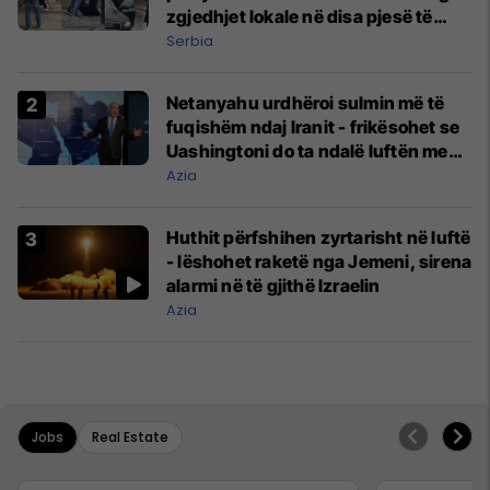
zgjedhjet lokale në disa pjesë të
Serbisë
Serbia
Netanyahu urdhëroi sulmin më të
fuqishëm ndaj Iranit - frikësohet se
Uashingtoni do ta ndalë luftën me
Teheranin
Azia
Huthit përfshihen zyrtarisht në luftë
- lëshohet raketë nga Jemeni, sirena
alarmi në të gjithë Izraelin
Azia
Jobs
Real Estate