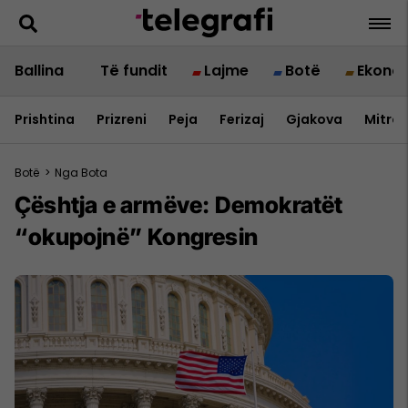
Ballina
Të fundit
Lajme
Botë
Ekono
Prishtina
Prizreni
Peja
Ferizaj
Gjakova
Mitrov
Botë
>
Nga Bota
Çështja e armëve: Demokratët
“okupojnë” Kongresin