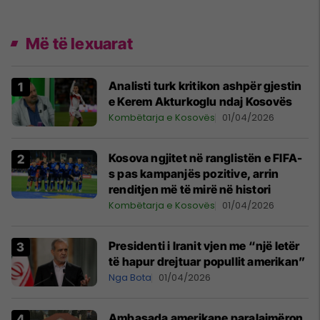
Më të lexuarat
Analisti turk kritikon ashpër gjestin
e Kerem Akturkoglu ndaj Kosovës
Kombëtarja e Kosovës
01/04/2026
Kosova ngjitet në ranglistën e FIFA-
s pas kampanjës pozitive, arrin
renditjen më të mirë në histori
Kombëtarja e Kosovës
01/04/2026
Presidenti i Iranit vjen me “një letër
të hapur drejtuar popullit amerikan”
Nga Bota
01/04/2026
Ambasada amerikane paralajmëron