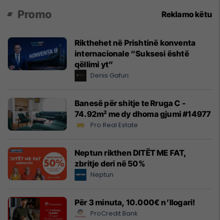
Promo
Reklamo këtu
Rikthehet në Prishtinë konventa
internacionale “Suksesi është
qëllimi yt”
Denis Gafuri
Banesë për shitje te Rruga C -
74.92m² me dy dhoma gjumi #14977
Pro Real Estate
Neptun rikthen DITËT ME FAT,
zbritje deri në 50%
Neptun
Për 3 minuta, 10.000€ n’llogari!
ProCredit Bank