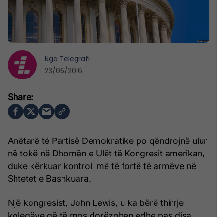
Nga
Telegrafi
23/06/2016
Anëtarë të Partisë Demokratike po qëndrojnë ulur
në tokë në Dhomën e Ulët të Kongresit amerikan,
duke kërkuar kontroll më të fortë të armëve në
Shtetet e Bashkuara.
Një kongresist, John Lewis, u ka bërë thirrje
kolegëve që të mos dorëzohen edhe pas disa