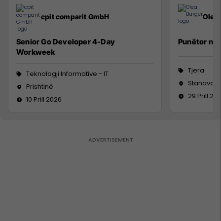
cpit comparit GmbH
Olea
Senior Go Developer 4-Day
Punëtor në 
Workweek
Tjera
Teknologji Informative - IT
Stanovc, V
Prishtinë
29 Prill 20
10 Prill 2026