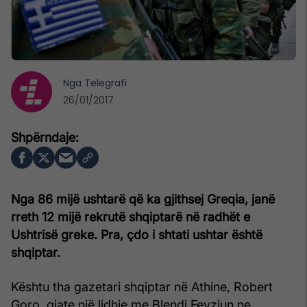
Nga
Telegrafi
26/01/2017
Nga 86 mijë ushtarë që ka gjithsej Greqia, janë
rreth 12 mijë rekrutë shqiptarë në radhët e
Ushtrisë greke. Pra, çdo i shtati ushtar është
shqiptar.
Kështu tha gazetari shqiptar në Athine, Robert
Goro, gjate një lidhje me Blendi Fevziun ne