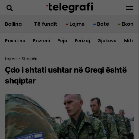
Ballina
Të fundit
Lajme
Botë
Ekono
Prishtina
Prizreni
Peja
Ferizaj
Gjakova
Mitrov
Lajme
>
Shqipëri
Çdo i shtati ushtar në Greqi është
shqiptar