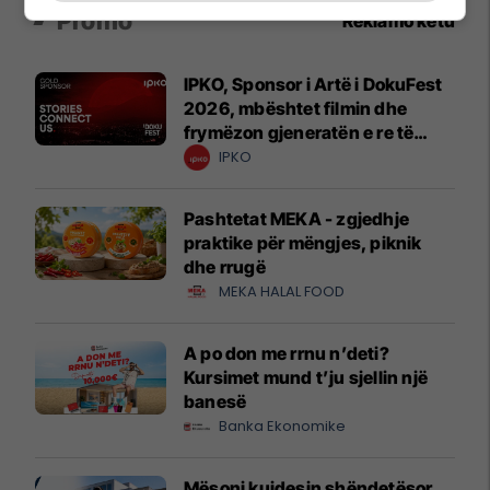
Promo
Reklamo këtu
IPKO, Sponsor i Artë i DokuFest
2026, mbështet filmin dhe
frymëzon gjeneratën e re të
krijuesve
IPKO
Pashtetat MEKA - zgjedhje
praktike për mëngjes, piknik
dhe rrugë
MEKA HALAL FOOD
A po don me rrnu n’deti?
Kursimet mund t’ju sjellin një
banesë
Banka Ekonomike
Mësoni kujdesin shëndetësor