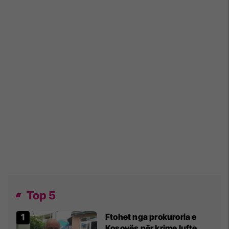
Top 5
Ftohet nga prokuroria e
Kosovës për krime lufte,