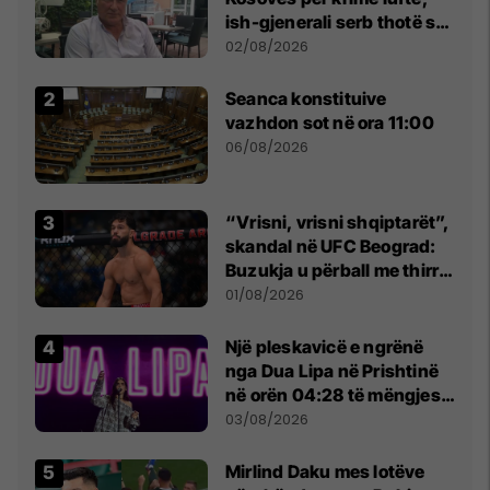
ish-gjenerali serb thotë se
dikush e tradhtoi në
02/08/2026
Beograd
Seanca konstituive
vazhdon sot në ora 11:00
06/08/2026
“Vrisni, vrisni shqiptarët”,
skandal në UFC Beograd:
Buzukja u përball me thirrje
anti-shqiptare nga
01/08/2026
tribunat
Një pleskavicë e ngrënë
nga Dua Lipa në Prishtinë
në orën 04:28 të mëngjesit
- dhe bota digjitale serbe
03/08/2026
shpall gjendjen e luftës
Mirlind Daku mes lotëve