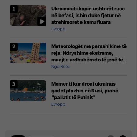
Ukrainasit i kapin ushtarët rusë
në befasi, ishin duke fjetur në
strehimoret e kamufluara
Evropa
Meteorologët me parashikime të
reja: Ndryshime ekstreme,
muajt e ardhshëm do të jenë të
pazakontë
Nga Bota
Momenti kur droni ukrainas
godet plazhin në Rusi, pranë
"pallatit të Putinit"
Evropa