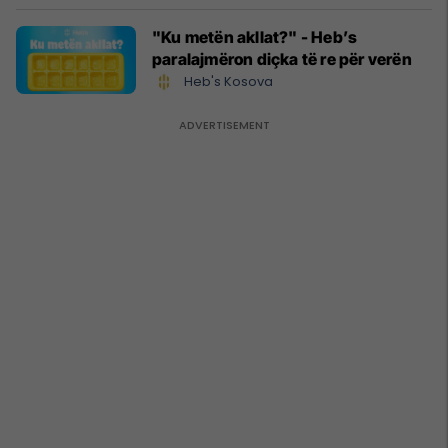
"Ku metën akllat?" - Heb’s
paralajmëron diçka të re për verën
Heb's Kosova