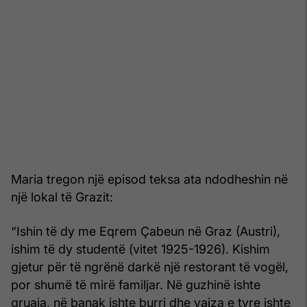
Maria tregon një episod teksa ata ndodheshin në
një lokal të Grazit:
“Ishin të dy me Eqrem Çabeun në Graz (Austri),
ishim të dy studentë (vitet 1925-1926). Kishim
gjetur për të ngrënë darkë një restorant të vogël,
por shumë të mirë familjar. Në guzhinë ishte
gruaja, në banak ishte burri dhe vajza e tyre ishte