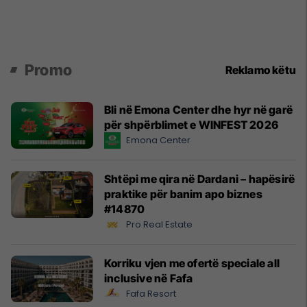
Promo
Reklamo këtu
Bli në Emona Center dhe hyr në garë
për shpërblimet e WINFEST 2026
Emona Center
Shtëpi me qira në Dardani – hapësirë
praktike për banim apo biznes
#14870
Pro Real Estate
Korriku vjen me ofertë speciale all
inclusive në Fafa
Fafa Resort