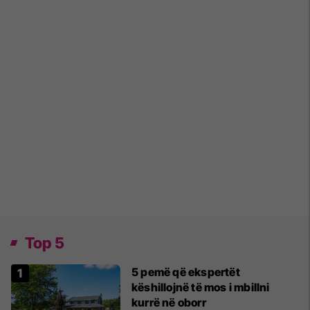
Top 5
5 pemë që ekspertët
këshillojnë të mos i mbillni
kurrë në oborr