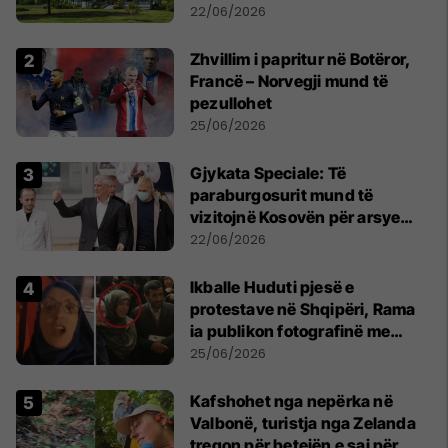
22/06/2026
Zhvillim i papritur në Botëror,
Francë – Norvegji mund të
pezullohet
25/06/2026
​Gjykata Speciale: Të
paraburgosurit mund të
vizitojnë Kosovën për arsye
humanitare
22/06/2026
Ikballe Huduti pjesë e
protestave në Shqipëri, Rama
ia publikon fotografinë me
Ahmadinejadin e Iranit
25/06/2026
Kafshohet nga nepërka në
Valbonë, turistja nga Zelanda
tregon për betejën e saj për