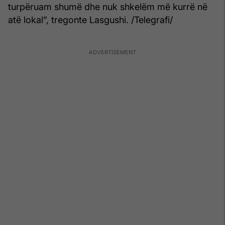
turpëruam shumë dhe nuk shkelëm më kurrë në
atë lokal”, tregonte Lasgushi. /Telegrafi/