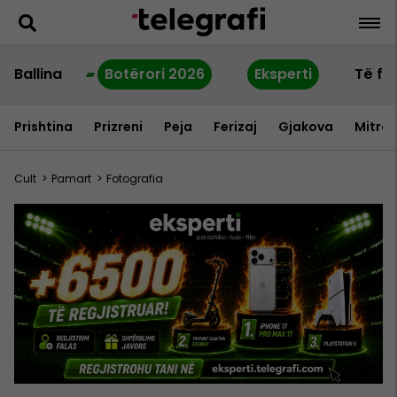
Ballina
Botërori 2026
Eksperti
Të fu
Prishtina
Prizreni
Peja
Ferizaj
Gjakova
Mitrov
Cult
>
Pamart
>
Fotografia