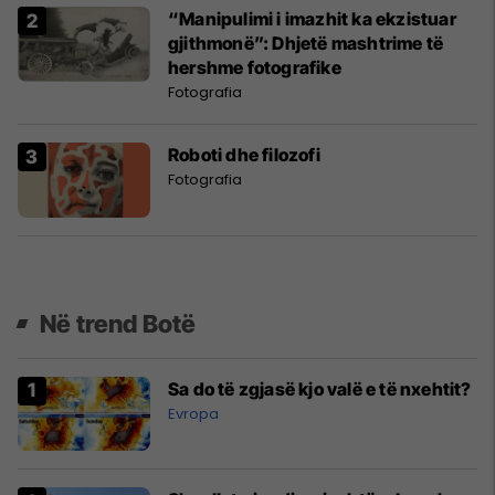
“Manipulimi i imazhit ka ekzistuar
gjithmonë”: Dhjetë mashtrime të
hershme fotografike
Fotografia
Roboti dhe filozofi
Fotografia
Në trend Botë
Sa do të zgjasë kjo valë e të nxehtit?
Evropa