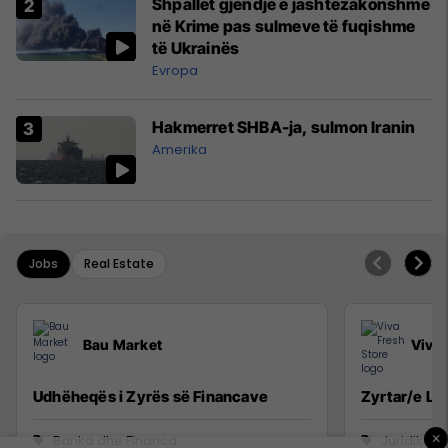
Shpallet gjendje e jashtëzakonshme
në Krime pas sulmeve të fuqishme
të Ukrainës
Evropa
Hakmerret SHBA-ja, sulmon Iranin
Amerika
Jobs
Real Estate
Bau Market
Viva 
Udhëheqës i Zyrës së Financave
Zyrtar/e Lig
×
Banka dhe Financa
Juridike