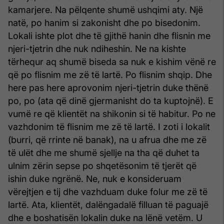
kamarjere. Na pëlqente shumë ushqimi aty. Një
natë, po hanim si zakonisht dhe po bisedonim.
Lokali ishte plot dhe të gjithë hanin dhe flisnin me
njeri-tjetrin dhe nuk ndiheshin. Ne na kishte
tërhequr aq shumë biseda sa nuk e kishim vënë re
që po flisnim me zë të lartë. Po flisnim shqip. Dhe
here pas here aprovonim njeri-tjetrin duke thënë
po, po (ata që dinë gjermanisht do ta kuptojnë). E
vumë re që klientët na shikonin si të habitur. Po ne
vazhdonim të flisnim me zë të lartë. I zoti i lokalit
(burri, që rrinte në banak), na u afrua dhe me zë
të ulët dhe me shumë sjellje na tha që duhet ta
ulnim zërin sepse po shqetësonim të tjerët që
ishin duke ngrënë. Ne, nuk e konsideruam
vërejtjen e tij dhe vazhduam duke folur me zë të
lartë. Ata, klientët, dalëngadalë filluan të paguajë
dhe e boshatisën lokalin duke na lënë vetëm. U