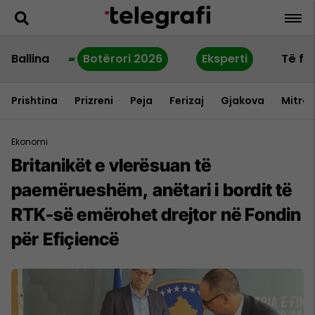
Ballina
Botërori 2026
Eksperti
Të fu
Prishtina
Prizreni
Peja
Ferizaj
Gjakova
Mitrov
Ekonomi
Britanikët e vlerësuan të
paemërueshëm, anëtari i bordit të
RTK-së emërohet drejtor në Fondin
për Efiçiencë