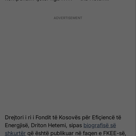
Drejtori i ri i Fondit të Kosovës për Efiçiencë të
Energjisë, Driton Hetemi, sipas
biografisë së
shkurtër
që është publikuar në faqen e FKEE-së,