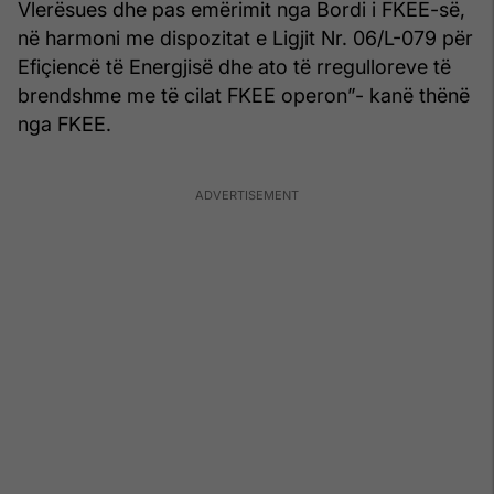
Vlerësues dhe pas emërimit nga Bordi i FKEE-së,
në harmoni me dispozitat e Ligjit Nr. 06/L-079 për
Efiçiencë të Energjisë dhe ato të rregulloreve të
brendshme me të cilat FKEE operon”- kanë thënë
nga FKEE.