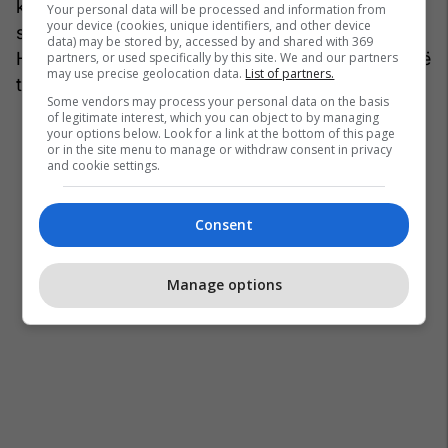
kompensimin e shpenzimeve të udhëtimit dhe
Your personal data will be processed and information from
your device (cookies, unique identifiers, and other device
shpenzimeve të tjera të lidhura me të” – ka thënë
data) may be stored by, accessed by and shared with 369
Hetemi duke iu referuar një përgjigje të AKK-së që
partners, or used specifically by this site. We and our partners
may use precise geolocation data.
List of partners.
thotë se ai e ka marrë.
Some vendors may process your personal data on the basis
of legitimate interest, which you can object to by managing
your options below. Look for a link at the bottom of this page
or in the site menu to manage or withdraw consent in privacy
and cookie settings.
Consent
Manage options