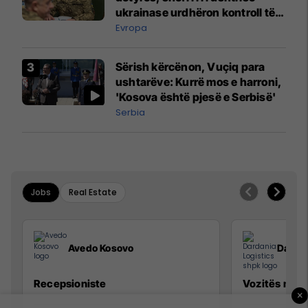
ukrainase urdhëron kontroll të
madh
Evropa
Sërish kërcënon, Vuçiq para
ushtarëve: Kurrë mos e harroni,
'Kosova është pjesë e Serbisë'
Serbia
Jobs
Real Estate
Avedo Kosovo
Dardan
Recepsioniste
Vozitës me K
×