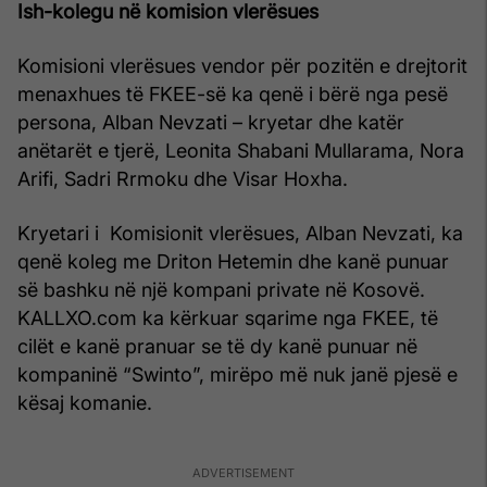
Ish-kolegu në komision vlerësues
Komisioni vlerësues vendor për pozitën e drejtorit
menaxhues të FKEE-së ka qenë i bërë nga pesë
persona, Alban Nevzati – kryetar dhe katër
anëtarët e tjerë, Leonita Shabani Mullarama, Nora
Arifi, Sadri Rrmoku dhe Visar Hoxha.
Kryetari i Komisionit vlerësues, Alban Nevzati, ka
qenë koleg me Driton Hetemin dhe kanë punuar
së bashku në një kompani private në Kosovë.
KALLXO.com ka kërkuar sqarime nga FKEE, të
cilët e kanë pranuar se të dy kanë punuar në
kompaninë “Swinto”, mirëpo më nuk janë pjesë e
kësaj komanie.