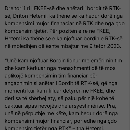
Drejtori i ri i FKEE-së dhe anëtari i bordit të RTK-
së, Driton Hetemi, ka thënë se ka hequr dorë nga
kompensimi mujor finanaciar në RTK dhe nga çdo
kompensim tjetër. Për pozitën e re në FKEE,
Hetemi ka thënë se e ka njoftuar bordin e RTK-së
në mbledhjen që është mbajtur më 9 tetor 2023.
“Unë kam njoftuar Bordin lidhur me emërimin tim
dhe kam kërkuar nga menaxhmenti që të mos
aplikojë kompensimin tim financiar për
angazhimin si anëtar i Bordit të RTK-së, që nga
momenti kur kam filluar detyrën në FKEE, dhe
deri sa të shërbej aty, së paku për një kohë të
caktuar sipas nevojës dhe arsyeshmërisë. Pra,
unë në përputhje me këtë, kam hequr dorë nga
kompensimi mujor financiar, por edhe nga çdo
kompensim tjetër nga RTK” – tha Hetemi.