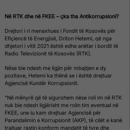
Në RTK dhe në FKEE – çka tha Antikorrupsioni?
Drejtori i ri menaxhues i Fondit të Kosovës për
Efiçiencë të Energjisë, Driton Hetemi, që nga
dhjetori i vitit 2021 është edhe anëtar i bordit të
Radio Televizionit të Kosovës (RTK).
Nëse bie ndesh me ligjin për mbajtjen e dy
pozitave, Hetemi ka thënë se i është drejtuar
Agjencisë Kundër Korrupsionit.
“Në mënyrë që të sigurohem nëse roli im në RTK
nuk bie ndesh ligjërisht me rolin tim eventual në
FKEE, une iu kam drejtuar Agjencisë për
Parandalimin e Korrupsionit (AKP), të cilët e kanë
trajtuar rastin konform mandatit të tyre dhe