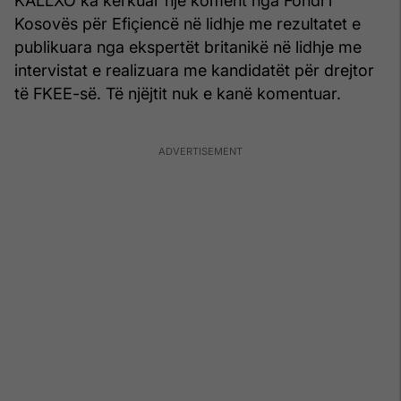
KALLXO ka kërkuar një koment nga Fondi i
Kosovës për Efiçiencë në lidhje me rezultatet e
publikuara nga ekspertët britanikë në lidhje me
intervistat e realizuara me kandidatët për drejtor
të FKEE-së. Të njëjtit nuk e kanë komentuar.