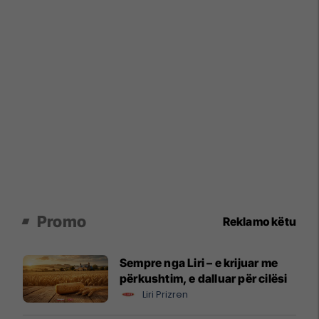
Promo
Reklamo këtu
Sempre nga Liri – e krijuar me
përkushtim, e dalluar për cilësi
Liri Prizren