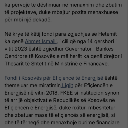
ka përvojë të dëshmuar në menaxhim dhe zbatim
të projekteve, duke mbajtur pozita menaxhuese
për mbi një dekadë.
Në krye të këtij fondi para zgjedhjes së Hetemit
ka qenë
Ahmet Ismaili
, i cili që nga 14 qershori i
vitit 2023 është zgjedhur Guvernator i Bankës
Qendrore të Kosovës e më herët ka qenë drejtor i
Thesarit të Shtetit në Ministrinë e Financave.
Fondi i Kosovës për Efiçiencë të Energjisë
është
themeluar me miratimin
Ligjit
për Efiçiencën e
Energjisë në vitin 2018. FKEE si institucion synon
të arrijë objektivat e Republikës së Kosovës në
Efiçiencën e Energjisë, duke nxitur, mbështetur
dhe zbatuar masa të efiçiencës së energjisë, si
dhe të tërheqë dhe menaxhojë burime financiare