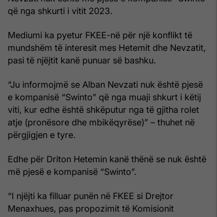
që nga shkurti i vitit 2023.
Mediumi ka pyetur FKEE-në për një konflikt të
mundshëm të interesit mes Hetemit dhe Nevzatit,
pasi të njëjtit kanë punuar së bashku.
“Ju informojmë se Alban Nevzati nuk është pjesë
e kompanisë “Swinto” që nga muaji shkurt i këtij
viti, kur edhe është shkëputur nga të gjitha rolet
atje (pronësore dhe mbikëqyrëse)” – thuhet në
përgjigjen e tyre.
Edhe për Driton Hetemin kanë thënë se nuk është
më pjesë e kompanisë “Swinto”.
“I njëjti ka filluar punën në FKEE si Drejtor
Menaxhues, pas propozimit të Komisionit