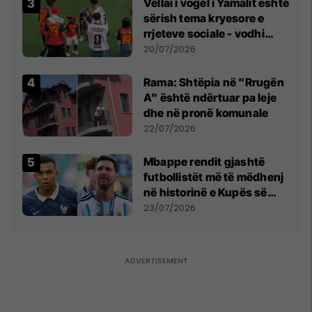
Vëllai i vogël i Yamalit është
sërish tema kryesore e
rrjeteve sociale - vodhi
vëmendjen pas finales së
20/07/2026
Kupës së Botës
Rama: Shtëpia në "Rrugën
A" është ndërtuar pa leje
dhe në pronë komunale
22/07/2026
Mbappe rendit gjashtë
futbollistët më të mëdhenj
në historinë e Kupës së
Botës, Messi mbetet i dyti
23/07/2026