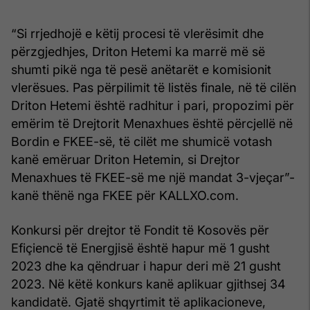
“Si rrjedhojë e këtij procesi të vlerësimit dhe
përzgjedhjes, Driton Hetemi ka marrë më së
shumti pikë nga të pesë anëtarët e komisionit
vlerësues. Pas përpilimit të listës finale, në të cilën
Driton Hetemi është radhitur i pari, propozimi për
emërim të Drejtorit Menaxhues është përcjellë në
Bordin e FKEE-së, të cilët me shumicë votash
kanë emëruar Driton Hetemin, si Drejtor
Menaxhues të FKEE-së me një mandat 3-vjeçar”-
kanë thënë nga FKEE për KALLXO.com.
Konkursi për drejtor të Fondit të Kosovës për
Efiçiencë të Energjisë është hapur më 1 gusht
2023 dhe ka qëndruar i hapur deri më 21 gusht
2023. Në këtë konkurs kanë aplikuar gjithsej 34
kandidatë. Gjatë shqyrtimit të aplikacioneve,