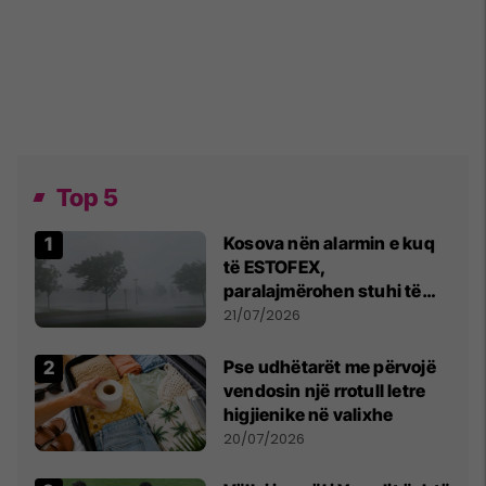
Top 5
Kosova nën alarmin e kuq
të ESTOFEX,
paralajmërohen stuhi të
fuqishme me breshër dhe
21/07/2026
erëra të forta
Pse udhëtarët me përvojë
vendosin një rrotull letre
higjienike në valixhe
20/07/2026