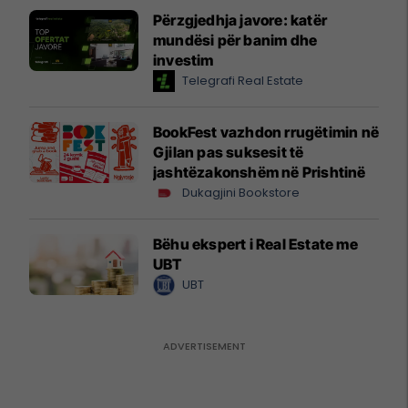
Përzgjedhja javore: katër
mundësi për banim dhe
investim
Telegrafi Real Estate
BookFest vazhdon rrugëtimin në
Gjilan pas suksesit të
jashtëzakonshëm në Prishtinë
Dukagjini Bookstore
Bëhu ekspert i Real Estate me
UBT
UBT