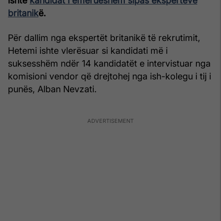
ishte
kandidat i emërueshëm sipas ekspertëve
britanik
ë.
Për dallim nga ekspertët britanikë të rekrutimit,
Hetemi ishte vlerësuar si kandidati më i
suksesshëm ndër 14 kandidatët e intervistuar nga
komisioni vendor që drejtohej nga ish-kolegu i tij i
punës, Alban Nevzati.