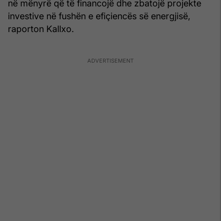
në mënyrë që të financojë dhe zbatojë projekte
investive në fushën e efiçiencës së energjisë,
raporton Kallxo.