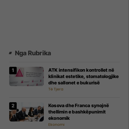
Nga Rubrika
ATK intensifikon kontrollet në
klinikat estetike, stomatologjike
dhe sallonet e bukurisë
Të Tjera
Kosova dhe Franca synojnë
thellimin e bashkëpunimit
ekonomik
Ekonomi