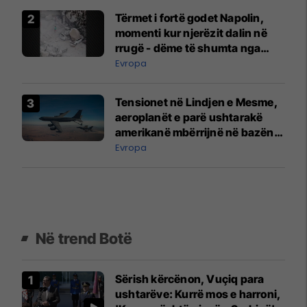
Tërmet i fortë godet Napolin,
momenti kur njerëzit dalin në
rrugë - dëme të shumta nga
rrëshqitjet e dheut
Evropa
Tensionet në Lindjen e Mesme,
aeroplanët e parë ushtarakë
amerikanë mbërrijnë në bazën
ajrore në Bullgari
Evropa
Në trend Botë
Sërish kërcënon, Vuçiq para
ushtarëve: Kurrë mos e harroni,