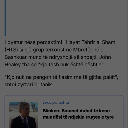
I pyetur nëse përcaktimi i Hayat Tahrir al Sham
(HTS) si një grup terrorist në Mbretërinë e
Bashkuar mund të ndryshojë së shpejti, John
Healey tha se "kjo tash nuk është çështje".
"Kjo nuk na pengon të flasim me të gjitha palët",
shtoi zyrtari britanik.
Blinken: Sirianët duhet të kenë
mundësi të ndjekin rrugën e tyre