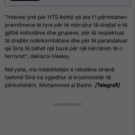
"Interesi ynë për HTS është që ata t'i përmbahen
premtimeve të tyre për të mbrojtur të drejtat e të
gjithë individëve dhe grupeve, për të respektuar
të drejtën ndërkombëtare dhe për të parandaluar
që Siria të bëhet një bazë për një kërcënim të ri
terrorist", deklaroi Healey.
Ndryshe, me mbështetjen e rebelëve sirianë
tashmë Siria ka zgjedhur si kryeministër të
përkohshëm, Mohammed al Bashir.
/Telegrafi/