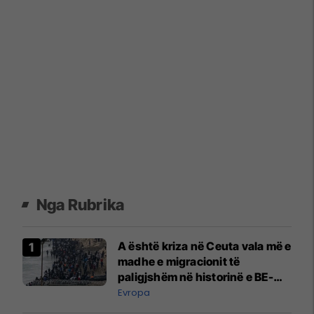
Nga Rubrika
A është kriza në Ceuta vala më e
madhe e migracionit të
paligjshëm në historinë e BE-
së?
Evropa