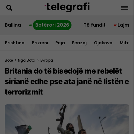
Ballina
Botërori 2026
Të fundit
Lajme
Prishtina
Prizreni
Peja
Ferizaj
Gjakova
Mitrov
Botë
>
Nga Bota
>
Evropa
Britania do të bisedojë me rebelët
sirianë edhe pse ata janë në listën e
terrorizmit