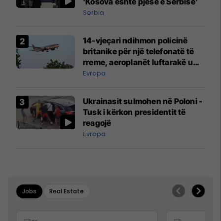
'Kosova është pjesë e Serbisë'
Serbia
14-vjeçari ndihmon policinë
britanike për një telefonatë të
rreme, aeroplanët luftarakë u
ngritën në ajër për të
Evropa
interceptuar fluturaken e Qatar
Airways që po shkonte drejt
Ukrainasit sulmohen në Poloni -
Mançesterit
Tusk i kërkon presidentit të
reagojë
Evropa
Jobs
Real Estate