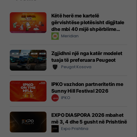
Këtë herë me kartelë
gërvishtëse plotësisht digjitale
dhe mbi 40 mijë shpërblime
instant!
Meridian
Zgjidhni një nga katër modelet
tuaja të preferuara Peugeot
Peugot Kosova
IPKO vazhdon partneritetin me
Sunny Hill Festival 2026
IPKO
EXPO DIASPORA 2026 mbahet
më 3, 4 dhe 5 gusht në Prishtinë
Expo Prishtina