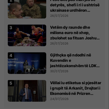
detyrës, shefi i ri i ushtrisë
ukrainase urdhëron
kontroll të madh
26/07/2026
Vetëm dy raunde dhe
miliona euro në xhep,
zbulohet sa fituan Joshua
e Prenga
26/07/2026
Gjithçka që ndodhi në
Kuvendin e
jashtëzakonshëm të LDK-
së
30/07/2026
Vëllai iu etiketua si pjesëtar
i grupit të Arkanit, Drejtori i
Ekonomisë në Prizren
mohon pretendimet
24/07/2026