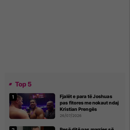
Top 5
Fjalët e para të Joshuas
pas fitores me nokaut ndaj
Kristian Prengës
26/07/2026
Pesë ditë pas marrjes së