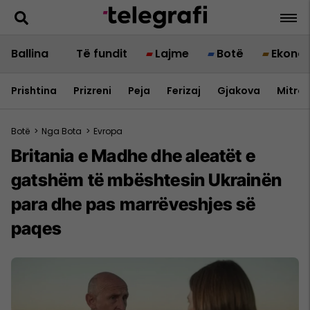
Ballina
Të fundit
Lajme
Botë
Ekono
Prishtina
Prizreni
Peja
Ferizaj
Gjakova
Mitrov
Botë
>
Nga Bota
>
Evropa
Britania e Madhe dhe aleatët e
gatshëm të mbështesin Ukrainën
para dhe pas marrëveshjes së
paqes