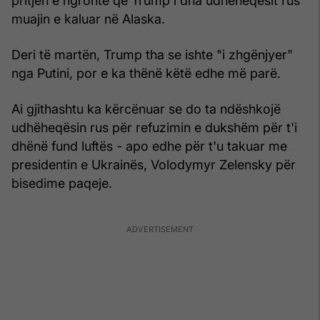
pritjen e ngrohtë që Trump i dha udhëheqësit rus
muajin e kaluar në Alaska.
Deri të martën, Trump tha se ishte "i zhgënjyer"
nga Putini, por e ka thënë këtë edhe më parë.
Ai gjithashtu ka kërcënuar se do ta ndëshkojë
udhëheqësin rus për refuzimin e dukshëm për t'i
dhënë fund luftës - apo edhe për t'u takuar me
presidentin e Ukrainës, Volodymyr Zelensky për
bisedime paqeje.