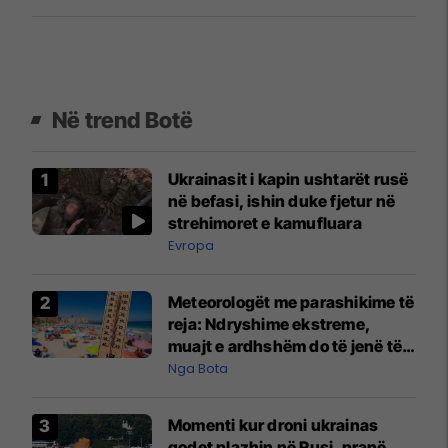
Në trend Botë
Ukrainasit i kapin ushtarët rusë
në befasi, ishin duke fjetur në
strehimoret e kamufluara
Evropa
Meteorologët me parashikime të
reja: Ndryshime ekstreme,
muajt e ardhshëm do të jenë të
pazakontë
Nga Bota
Momenti kur droni ukrainas
godet plazhin në Rusi, pranë