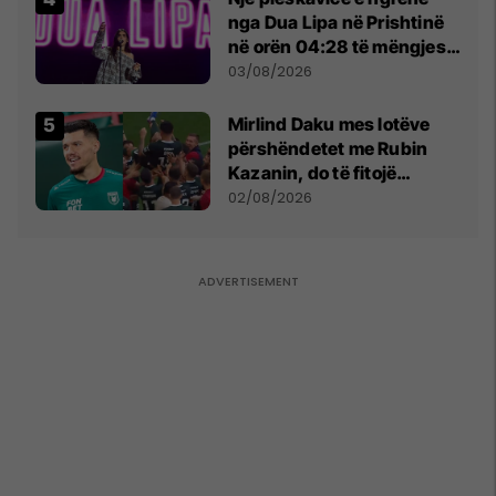
nga Dua Lipa në Prishtinë
në orën 04:28 të mëngjesit
- dhe bota digjitale serbe
03/08/2026
shpall gjendjen e luftës
Mirlind Daku mes lotëve
përshëndetet me Rubin
Kazanin, do të fitojë
miliona te Spartak Moska
02/08/2026