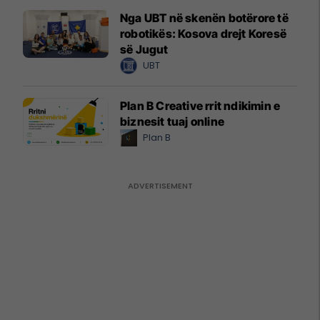
Nga UBT në skenën botërore të
robotikës: Kosova drejt Koresë
së Jugut
UBT
Plan B Creative rrit ndikimin e
biznesit tuaj online
Plan B