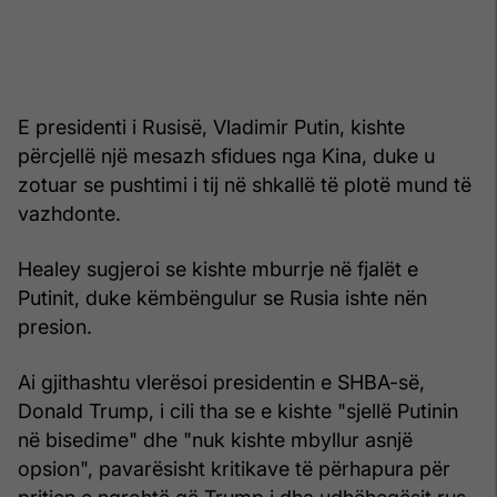
E presidenti i Rusisë, Vladimir Putin, kishte
përcjellë një mesazh sfidues nga Kina, duke u
zotuar se pushtimi i tij në shkallë të plotë mund të
vazhdonte.
Healey sugjeroi se kishte mburrje në fjalët e
Putinit, duke këmbëngulur se Rusia ishte nën
presion.
Ai gjithashtu vlerësoi presidentin e SHBA-së,
Donald Trump, i cili tha se e kishte "sjellë Putinin
në bisedime" dhe "nuk kishte mbyllur asnjë
opsion", pavarësisht kritikave të përhapura për