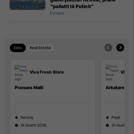
"pallatit të Putinit"
Evropa
Jobs
Real Estate
Viva Fresh Store
Viva F
Pranues Malli
Arkatare
Ferizaj
Pejë
19 Gusht 2026
31 Gusht 20