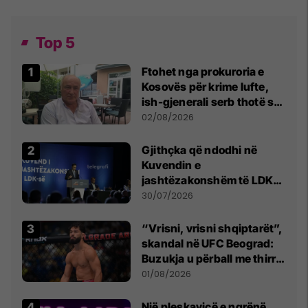
Top 5
Ftohet nga prokuroria e
Kosovës për krime lufte,
ish-gjenerali serb thotë se
dikush e tradhtoi në
02/08/2026
Beograd
Gjithçka që ndodhi në
Kuvendin e
jashtëzakonshëm të LDK-
së
30/07/2026
“Vrisni, vrisni shqiptarët”,
skandal në UFC Beograd:
Buzukja u përball me thirrje
anti-shqiptare nga
01/08/2026
tribunat
Një pleskavicë e ngrënë