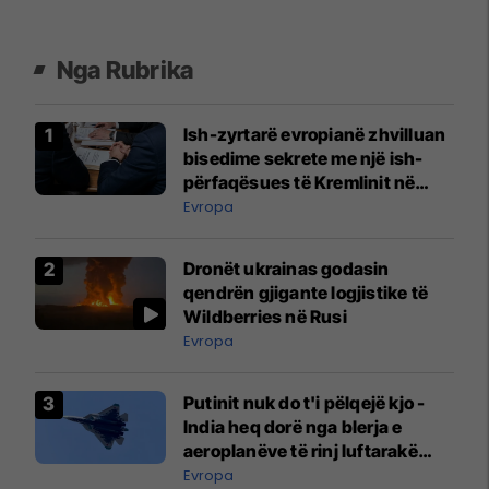
Nga Rubrika
Ish-zyrtarë evropianë zhvilluan
bisedime sekrete me një ish-
përfaqësues të Kremlinit në
Vjenë
Evropa
Dronët ukrainas godasin
qendrën gjigante logjistike të
Wildberries në Rusi
Evropa
Putinit nuk do t'i pëlqejë kjo -
India heq dorë nga blerja e
aeroplanëve të rinj luftarakë
rusë
Evropa