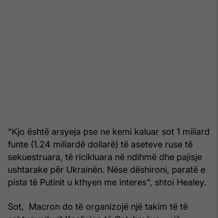
“Kjo është arsyeja pse ne kemi kaluar sot 1 miliard
funte (1.24 miliardë dollarë) të aseteve ruse të
sekuestruara, të ricikluara në ndihmë dhe pajisje
ushtarake për Ukrainën. Nëse dëshironi, paratë e
pista të Putinit u kthyen me interes", shtoi Healey.
Sot, Macron do të organizojë një takim të të