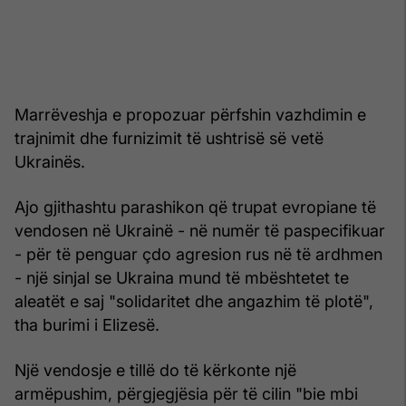
Marrëveshja e propozuar përfshin vazhdimin e
trajnimit dhe furnizimit të ushtrisë së vetë
Ukrainës.
Ajo gjithashtu parashikon që trupat evropiane të
vendosen në Ukrainë - në numër të paspecifikuar
- për të penguar çdo agresion rus në të ardhmen
- një sinjal se Ukraina mund të mbështetet te
aleatët e saj "solidaritet dhe angazhim të plotë",
tha burimi i Elizesë.
Një vendosje e tillë do të kërkonte një
armëpushim, përgjegjësia për të cilin "bie mbi