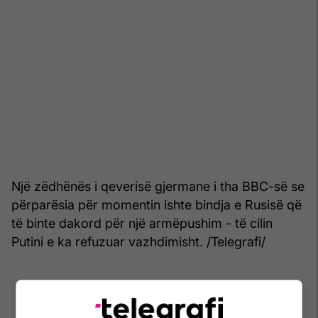
Një zëdhënës i qeverisë gjermane i tha BBC-së se
përparësia për momentin ishte bindja e Rusisë që
të binte dakord për një armëpushim - të cilin
Putini e ka refuzuar vazhdimisht. /Telegrafi/