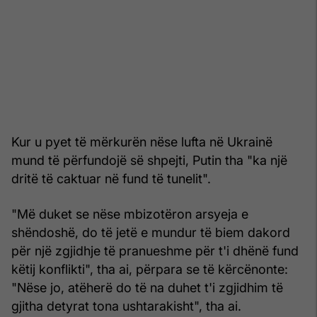
Kur u pyet të mërkurën nëse lufta në Ukrainë
mund të përfundojë së shpejti, Putin tha "ka një
dritë të caktuar në fund të tunelit".
"Më duket se nëse mbizotëron arsyeja e
shëndoshë, do të jetë e mundur të biem dakord
për një zgjidhje të pranueshme për t'i dhënë fund
këtij konflikti", tha ai, përpara se të kërcënonte:
"Nëse jo, atëherë do të na duhet t'i zgjidhim të
gjitha detyrat tona ushtarakisht", tha ai.