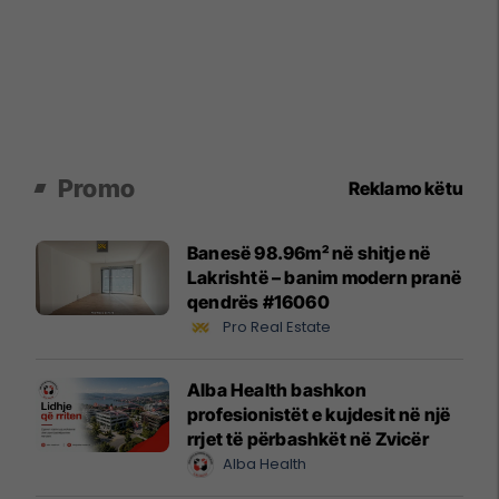
Promo
Reklamo këtu
Banesë 98.96m² në shitje në
Lakrishtë – banim modern pranë
qendrës #16060
Pro Real Estate
Alba Health bashkon
profesionistët e kujdesit në një
rrjet të përbashkët në Zvicër
Alba Health