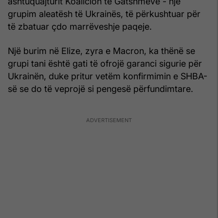
ashtuquajturit Koalicion të Gatshmëve - një
grupim aleatësh të Ukrainës, të përkushtuar për
të zbatuar çdo marrëveshje paqeje.
Një burim në Elize, zyra e Macron, ka thënë se
grupi tani është gati të ofrojë garanci sigurie për
Ukrainën, duke pritur vetëm konfirmimin e SHBA-
së se do të veprojë si pengesë përfundimtare.