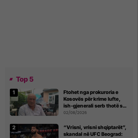
Top 5
Ftohet nga prokuroria e
Kosovës për krime lufte,
ish-gjenerali serb thotë se
dikush e tradhtoi në
02/08/2026
Beograd
“Vrisni, vrisni shqiptarët”,
skandal në UFC Beograd: