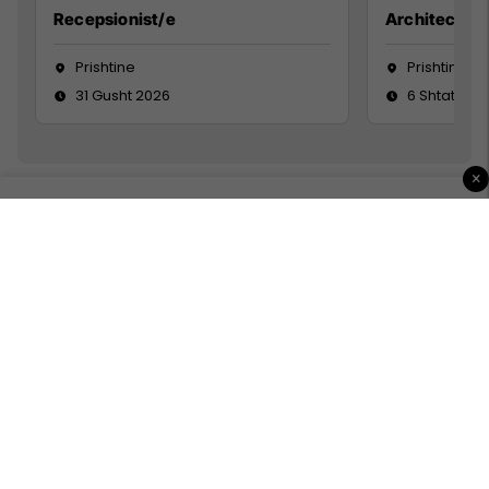
Recepsionist/e
Architect
Prishtine
Prishtinë
31 Gusht 2026
6 Shtator 2
×