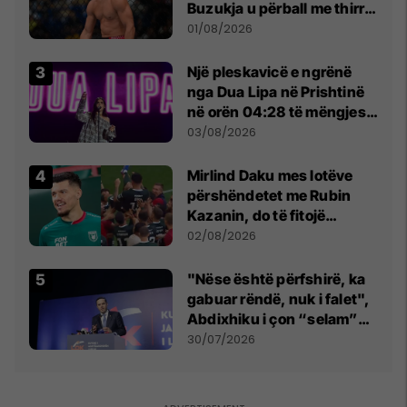
Buzukja u përball me thirrje
anti-shqiptare nga
01/08/2026
tribunat
Një pleskavicë e ngrënë
nga Dua Lipa në Prishtinë
në orën 04:28 të mëngjesit
- dhe bota digjitale serbe
03/08/2026
shpall gjendjen e luftës
Mirlind Daku mes lotëve
përshëndetet me Rubin
Kazanin, do të fitojë
miliona te Spartak Moska
02/08/2026
"Nëse është përfshirë, ka
gabuar rëndë, nuk i falet",
Abdixhiku i çon “selam”
Përparim Ramës
30/07/2026