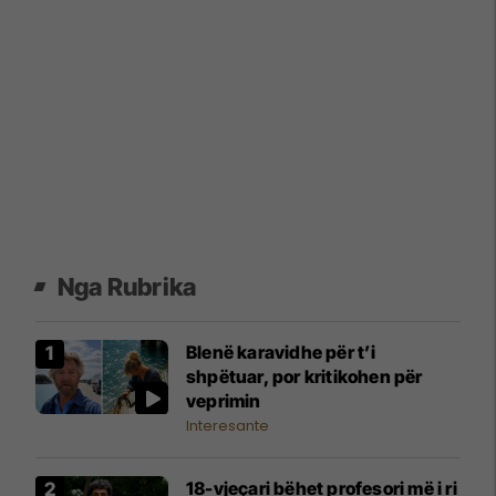
Nga Rubrika
Blenë karavidhe për t’i
shpëtuar, por kritikohen për
veprimin
Interesante
18-vjeçari bëhet profesori më i ri