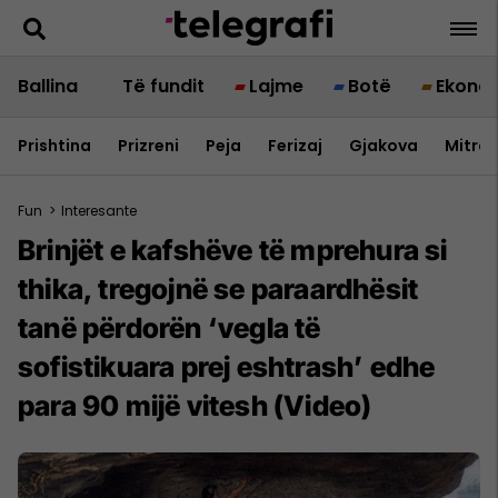
Ballina
Të fundit
Lajme
Botë
Ekono
Prishtina
Prizreni
Peja
Ferizaj
Gjakova
Mitrov
Fun
>
Interesante
Brinjët e kafshëve të mprehura si
thika, tregojnë se paraardhësit
tanë përdorën ‘vegla të
sofistikuara prej eshtrash’ edhe
para 90 mijë vitesh (Video)