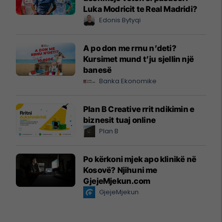
Luka Modricit te Real Madridi?
Edonis Bytyqi
A po don me rrnu n’deti?
Kursimet mund t’ju sjellin një
banesë
Banka Ekonomike
Plan B Creative rrit ndikimin e
biznesit tuaj online
Plan B
Po kërkoni mjek apo klinikë në
Kosovë? Njihuni me
GjejeMjekun.com
GjejeMjekun