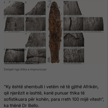
Detajet nga thika e improvizuar
“Ky është shembulli i vetëm në të gjithë Afrikën,
që njerëzit e lashtë, kanë punuar thika të
sofistikuara për kohën, para rreth 100 mijë vitesh”,
ka thënë Dr Bello.