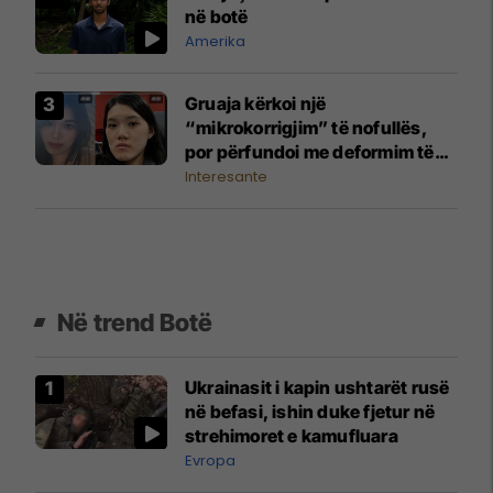
në botë
Amerika
Gruaja kërkoi një
“mikrokorrigjim” të nofullës,
por përfundoi me deformim të
madh të fytyrës
Interesante
Në trend Botë
Ukrainasit i kapin ushtarët rusë
në befasi, ishin duke fjetur në
strehimoret e kamufluara
Evropa