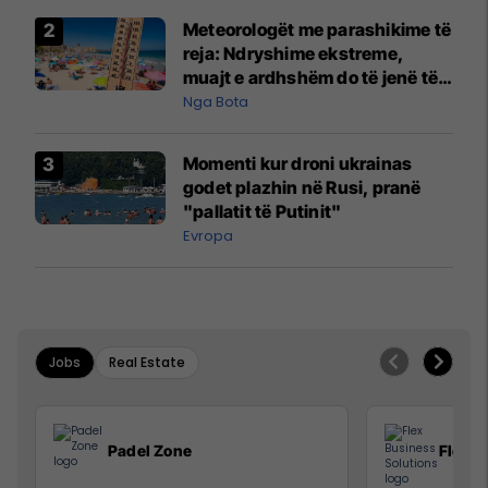
Meteorologët me parashikime të
reja: Ndryshime ekstreme,
muajt e ardhshëm do të jenë të
pazakontë
Nga Bota
Momenti kur droni ukrainas
godet plazhin në Rusi, pranë
"pallatit të Putinit"
Evropa
Jobs
Real Estate
Padel Zone
Flex B