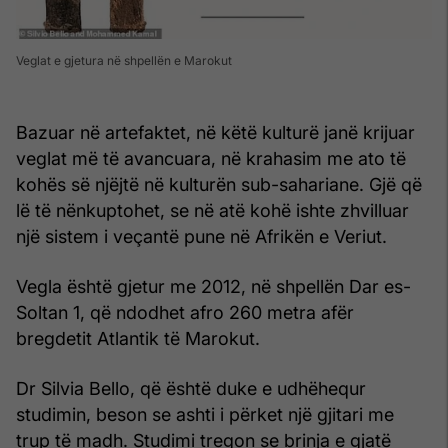
Veglat e gjetura në shpellën e Marokut
Bazuar në artefaktet, në këtë kulturë janë krijuar
veglat më të avancuara, në krahasim me ato të
kohës së njëjtë në kulturën sub-sahariane. Gjë që
lë të nënkuptohet, se në atë kohë ishte zhvilluar
një sistem i veçantë pune në Afrikën e Veriut.
Vegla është gjetur me 2012, në shpellën Dar es-
Soltan 1, që ndodhet afro 260 metra afër
bregdetit Atlantik të Marokut.
Dr Silvia Bello, që është duke e udhëhequr
studimin, beson se ashti i përket një gjitari me
trup të madh. Studimi tregon se brinja e gjatë