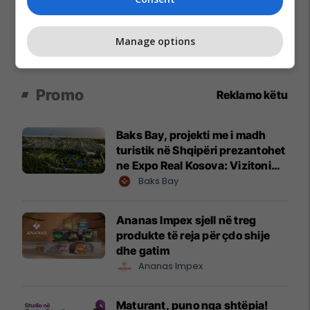
Manage options
Promo
Reklamo këtu
Baks Bay, projekti me i madh
turistik në Shqipëri prezantohet
ne Expo Real Kosova: Vizitoni
shtandin dhe zbuloni
Baks Bay
mundësitë e investimit
Ananas Impex sjell në treg
produkte të reja për çdo shije
dhe gatim
Ananas Impex
Maturant, puno nga shtëpia!