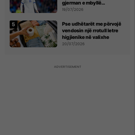
gjerman e mbyllë
marrëveshjen për Fisnik
19/07/2026
Asllanin
Pse udhëtarët me përvojë
vendosin një rrotull letre
higjienike në valixhe
20/07/2026