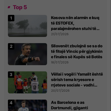
Top 5
Kosova nën alarmin e kuq
të ESTOFEX,
paralajmërohen stuhi të
fuqishme me breshër dhe
21/07/2026
erëra të forta
Sllovenët zbulojnë se sa do
të fitojë Vincic për gjykimin
e finales së Kupës së Botës
18/07/2026
Vëllai i vogël i Yamalit është
sërish tema kryesore e
rrjeteve sociale - vodhi
vëmendjen pas finales së
20/07/2026
Kupës së Botës
As Barcelona e as
Dortmundi, gjiganti