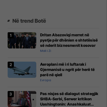
Në trend Botë
Dritan Abazoviqi merret në
pyetje për dhënien e shtetësisë
së nderit biznesmenit kosovar
Mali i Zi
Aeroplani më i ri luftarak i
Gjermanisë u ngrit për herë të
parë në qiell
Evropa
Pas nisjes së dialogut strategjik
SHBA-Serbi, Serwer kritikon
Uashingtonin: Anashkaluat