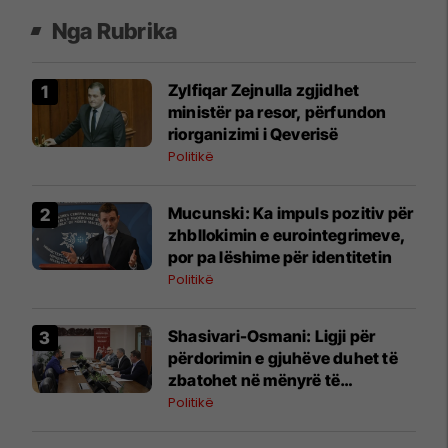
Nga Rubrika
Zylfiqar Zejnulla zgjidhet
ministër pa resor, përfundon
riorganizimi i Qeverisë
Politikë
Mucunski: Ka impuls pozitiv për
zhbllokimin e eurointegrimeve,
por pa lëshime për identitetin
Politikë
Shasivari-Osmani: Ligji për
përdorimin e gjuhëve duhet të
zbatohet në mënyrë të
vazhdueshme në të gjitha
Politikë
institucionet