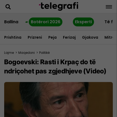
Ballina
Botërori 2026
Eksperti
Të fu
Prishtina
Prizreni
Peja
Ferizaj
Gjakova
Mitrov
Lajme
>
Maqedoni
>
Politikë
Bogoevski: Rasti i Krpaç do të
ndriçohet pas zgjedhjeve (Video)