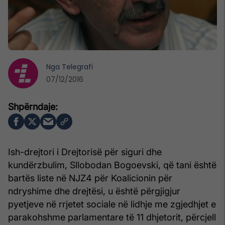
Nga
Telegrafi
07/12/2016
Ish-drejtori i Drejtorisë për siguri dhe
kundërzbulim, Sllobodan Bogoevski, që tani është
bartës liste në NJZ4 për Koalicionin për
ndryshime dhe drejtësi, u është përgjigjur
pyetjeve në rrjetet sociale në lidhje me zgjedhjet e
parakohshme parlamentare të 11 dhjetorit, përcjell