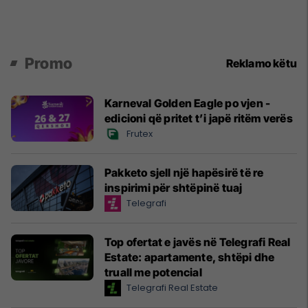
Promo
Reklamo këtu
Karneval Golden Eagle po vjen -
edicioni që pritet t’i japë ritëm verës
Frutex
Pakketo sjell një hapësirë të re
inspirimi për shtëpinë tuaj
Telegrafi
Top ofertat e javës në Telegrafi Real
Estate: apartamente, shtëpi dhe
truall me potencial
Telegrafi Real Estate