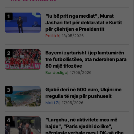
"Iu bë prit nga mediat", Murat
Jashari flet për deklaratat e Kurtit
për çështjen e Presidentit
Politikë
18/05/2026
Bayerni zyrtarisht i jep lamtumirën
tre futbollistëve, ata nderohen para
80 mijë tifozëve
Bundesliga
17/05/2026
Gjobë deri në 500 euro, Ulqini me
rregulla të reja për pushuesit
Mali i Zi
17/05/2026
"Largohu, në aktivitete mos më
hajde", "Paris vjedhi do like",
përplasje verbale mes LDK-së dhe