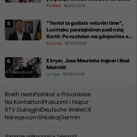
PSD-së
Politikë
18/05/2026
"Tentoi ta godiste veturën time",
Lushtaku paralajmëron padi ndaj
Kurtit: Po vazhdon me gënjeshtra e
shpifje
Kosovë
18/05/2026
E kryer, Jose Mourinho trajner i Real
Madridit
La Liga
18/05/2026
Rreth nesh
Politikat e Privatësisë
Na Kontaktoni
Prokurimi i Hapur
RTV Dukagjini
Deutsche Welle
ICK
Ndreqe.com
Shkabaj
Germin
Shkarkoje aplikacionin e Telegrafit