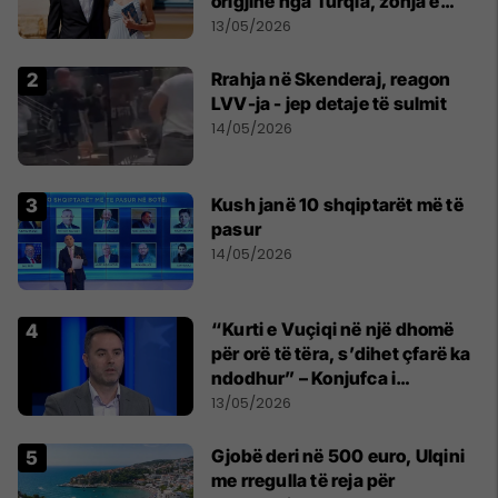
origjinë nga Turqia, zonja e
parë një shqiptare nga
13/05/2026
Kanadaja
Rrahja në Skenderaj, reagon
LVV-ja - jep detaje të sulmit
14/05/2026
Kush janë 10 shqiptarët më të
pasur
14/05/2026
“Kurti e Vuçiqi në një dhomë
për orë të tëra, s’dihet çfarë ka
ndodhur” – Konjufca i
përgjigjet Osmanit
13/05/2026
Gjobë deri në 500 euro, Ulqini
me rregulla të reja për