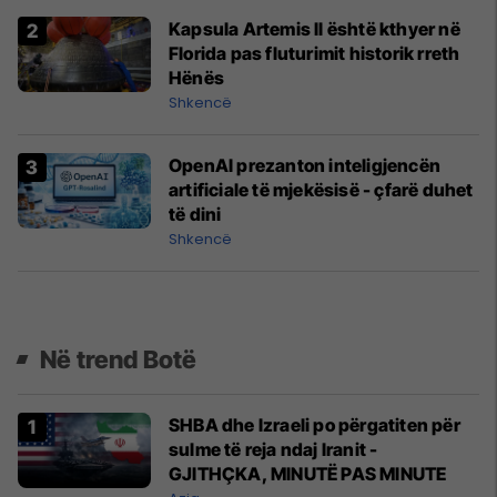
Kapsula Artemis II është kthyer në
Florida pas fluturimit historik rreth
Hënës
Shkencë
OpenAI prezanton inteligjencën
artificiale të mjekësisë - çfarë duhet
të dini
Shkencë
Në trend Botë
SHBA dhe Izraeli po përgatiten për
sulme të reja ndaj Iranit -
GJITHÇKA, MINUTË PAS MINUTE