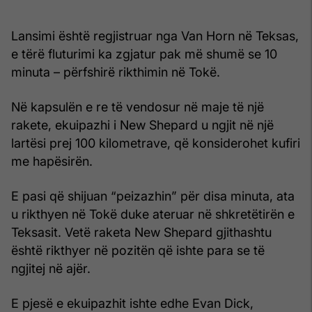
Lansimi është regjistruar nga Van Horn në Teksas,
e tërë fluturimi ka zgjatur pak më shumë se 10
minuta – përfshirë rikthimin në Tokë.
Në kapsulën e re të vendosur në maje të një
rakete, ekuipazhi i New Shepard u ngjit në një
lartësi prej 100 kilometrave, që konsiderohet kufiri
me hapësirën.
E pasi që shijuan “peizazhin” për disa minuta, ata
u rikthyen në Tokë duke ateruar në shkretëtirën e
Teksasit. Vetë raketa New Shepard gjithashtu
është rikthyer në pozitën që ishte para se të
ngjitej në ajër.
E pjesë e ekuipazhit ishte edhe Evan Dick,