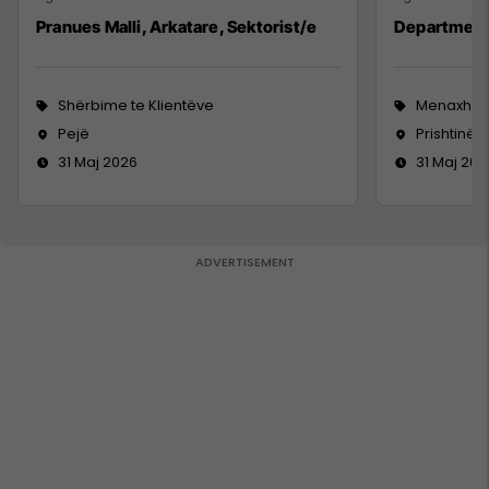
Pranues Malli, Arkatare, Sektorist/e
Department
Shërbime te Klientëve
Menaxhm
Pejë
Prishtinë
31 Maj 2026
31 Maj 202