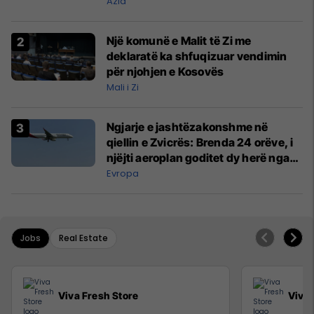
Azia
Një komunë e Malit të Zi me
deklaratë ka shfuqizuar vendimin
për njohjen e Kosovës
Mali i Zi
Ngjarje e jashtëzakonshme në
qiellin e Zvicrës: Brenda 24 orëve, i
njëjti aeroplan goditet dy herë nga
rrufeja
Evropa
Jobs
Real Estate
Viva Fresh Store
Viva 