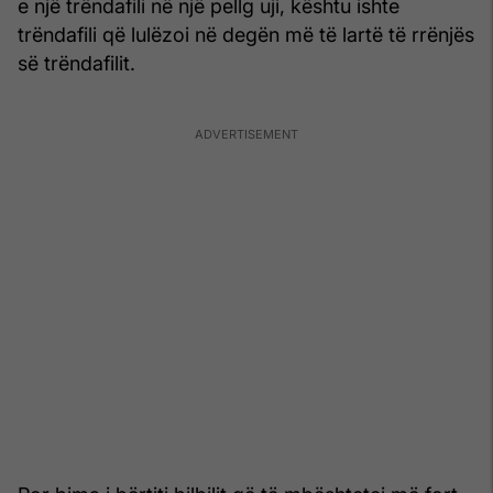
e një trëndafili në një pellg uji, kështu ishte
trëndafili që lulëzoi në degën më të lartë të rrënjës
së trëndafilit.