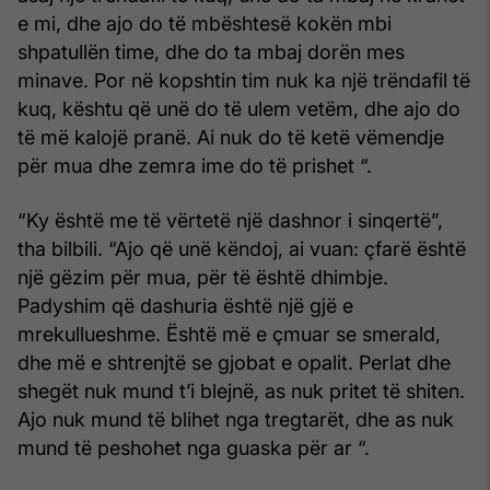
e mi, dhe ajo do të mbështesë kokën mbi
shpatullën time, dhe do ta mbaj dorën mes
minave. Por në kopshtin tim nuk ka një trëndafil të
kuq, kështu që unë do të ulem vetëm, dhe ajo do
të më kalojë pranë. Ai nuk do të ketë vëmendje
për mua dhe zemra ime do të prishet “.
“Ky është me të vërtetë një dashnor i sinqertë”,
tha bilbili. “Ajo që unë këndoj, ai vuan: çfarë është
një gëzim për mua, për të është dhimbje.
Padyshim që dashuria është një gjë e
mrekullueshme. Është më e çmuar se smerald,
dhe më e shtrenjtë se gjobat e opalit. Perlat dhe
shegët nuk mund t’i blejnë, as nuk pritet të shiten.
Ajo nuk mund të blihet nga tregtarët, dhe as nuk
mund të peshohet nga guaska për ar “.