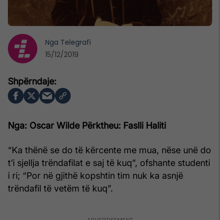
Nga
Telegrafi
15/12/2019
Nga: Oscar Wilde
Përktheu: Faslli Haliti
“Ka thënë se do të kërcente me mua, nëse unë do
t’i sjellja trëndafilat e saj të kuq”, ofshante studenti
i ri; “Por në gjithë kopshtin tim nuk ka asnjë
trëndafil të vetëm të kuq”.