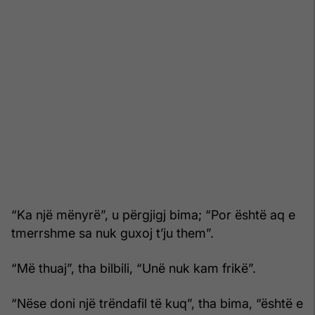
“Ka një mënyrë”, u përgjigj bima; “Por është aq e
tmerrshme sa nuk guxoj t’ju them”.
“Më thuaj”, tha bilbili, “Unë nuk kam frikë”.
“Nëse doni një trëndafil të kuq”, tha bima, “është e