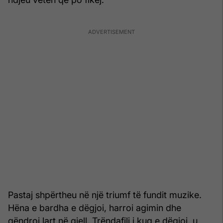
Pastaj shpërtheu në një triumf të fundit muzike.
Hëna e bardha e dëgjoi, harroi agimin dhe
qëndroi lart në qiell. Trëndafili i kuq e dëgjoi, u