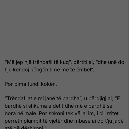
“Më jep një trëndafil të kuq”, bërtiti ai, “dhe unë do
t’ju këndoj këngën time më të ëmbël”.
Por bima tundi kokën.
“Trëndafilat e mi janë të bardha”, u përgjigj ai; “E
bardhë si shkuma e detit dhe më e bardhë se
bora në male. Por shkoni tek vëllai im, i cili rritet
përreth plumbit të vjetër dhe mbase ai do t’ju japë
atë që dëshironi “.