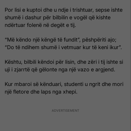
Por lisi e kuptoi dhe u ndje i trishtuar, sepse ishte
shumë i dashur për bilbilin e vogël që kishte
ndërtuar folenë në degët e tij.
“Më këndo një këngë të fundit”, pëshpëriti ajo;
“Do të ndihem shumë i vetmuar kur të keni ikur”.
Kështu, bilbili këndoi për lisin, dhe zëri i tij ishte si
uji i zjarrtë që gëlonte nga një vazo e argjend.
Kur mbaroi së kënduari, studenti u ngrit dhe mori
një fletore dhe laps nga xhepi.