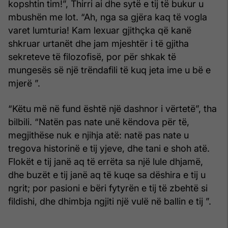
kopshtin tim!”, Thirri ai dhe sytë e tij të bukur u
mbushën me lot. “Ah, nga sa gjëra kaq të vogla
varet lumturia! Kam lexuar gjithçka që kanë
shkruar urtanët dhe jam mjeshtër i të gjitha
sekreteve të filozofisë, por për shkak të
mungesës së një trëndafili të kuq jeta ime u bë e
mjerë ”.
“Këtu më në fund është një dashnor i vërtetë”, tha
bilbili. “Natën pas nate unë këndova për të,
megjithëse nuk e njihja atë: natë pas nate u
tregova historinë e tij yjeve, dhe tani e shoh atë.
Flokët e tij janë aq të errëta sa një lule dhjamë,
dhe buzët e tij janë aq të kuqe sa dëshira e tij u
ngrit; por pasioni e bëri fytyrën e tij të zbehtë si
fildishi, dhe dhimbja ngjiti një vulë në ballin e tij ”.