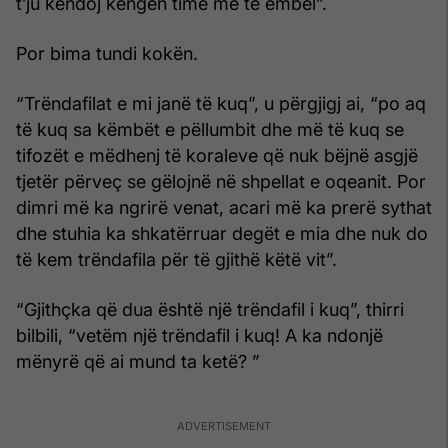
t’ju këndoj këngën time më të ëmbël”.
Por bima tundi kokën.
“Trëndafilat e mi janë të kuq”, u përgjigj ai, “po aq
të kuq sa këmbët e pëllumbit dhe më të kuq se
tifozët e mëdhenj të koraleve që nuk bëjnë asgjë
tjetër përveç se gëlojnë në shpellat e oqeanit. Por
dimri më ka ngrirë venat, acari më ka prerë sythat
dhe stuhia ka shkatërruar degët e mia dhe nuk do
të kem trëndafila për të gjithë këtë vit”.
“Gjithçka që dua është një trëndafil i kuq”, thirri
bilbili, “vetëm një trëndafil i kuq! A ka ndonjë
mënyrë që ai mund ta ketë? ”