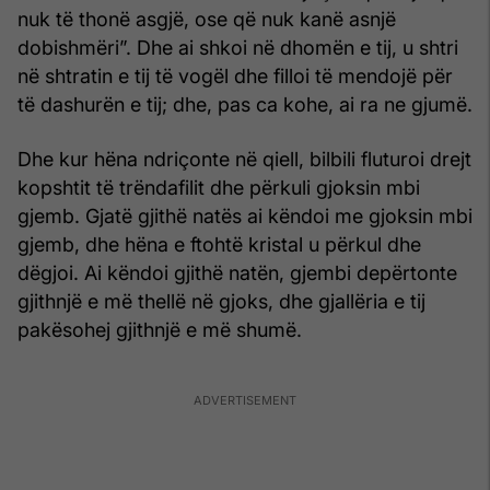
nuk të thonë asgjë, ose që nuk kanë asnjë
dobishmëri”. Dhe ai shkoi në dhomën e tij, u shtri
në shtratin e tij të vogël dhe filloi të mendojë për
të dashurën e tij; dhe, pas ca kohe, ai ra ne gjumë.
Dhe kur hëna ndriçonte në qiell, bilbili fluturoi drejt
kopshtit të trëndafilit dhe përkuli gjoksin mbi
gjemb. Gjatë gjithë natës ai këndoi me gjoksin mbi
gjemb, dhe hëna e ftohtë kristal u përkul dhe
dëgjoi. Ai këndoi gjithë natën, gjembi depërtonte
gjithnjë e më thellë në gjoks, dhe gjallëria e tij
pakësohej gjithnjë e më shumë.