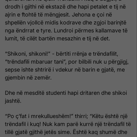
drodh i gjithi në ekstazë dhe hapi petalet e tij në
ajrin e ftohtë të mëngjesit. Jehona e çoi në
shpellën vjollcë midis kodrave dhe zgjoi barinjtë
nga ëndrrat e tyre. Lundroi përmes kallamave të
lumit, të cilët bartën mesazhin e tij në det.
“Shikoni, shikoni!” - bërtiti rrënja e trëndafilit,
“trëndafili mbaruar tani”, por bilbili nuk u përgjigj,
sepse ishte shtrirë i vdekur në barin e gjatë, me
gjembin në zemër.
Dhe në mesditë studenti hapi dritaren dhe shikoi
jashtë.
“Po ç’fat i mrekullueshëm!” thirri; “Këtu është një
trëndafil i kuq! Nuk kam parë kurrë një trëndafil të
tillë gjatë gjithë jetës sime. Është kaq shumë dhe