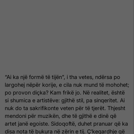
“Ai ka një formë të tijën”, i tha vetes, ndërsa po
largohej nëpër korije, e cila nuk mund të mohohet;
po provon diçka? Kam frikë jo. Në realitet, është
si shumica e artistëve: gjithë stil, pa sinqeritet. Ai
nuk do ta sakrifikonte veten për të tjerët. Thjesht
mendoni për muzikën, dhe të gjithë e dinë që
artet janë egoiste. Sidoqoftë, duhet pranuar që ka
disa nota të bukura në zërin e tij. Ç’keqardhje që