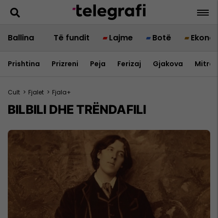
Ballina
Të fundit
Lajme
Botë
Ekono
Prishtina
Prizreni
Peja
Ferizaj
Gjakova
Mitrov
Cult
>
Fjalet
>
Fjala+
BILBILI DHE TRËNDAFILI