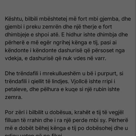
Kështu, bilbili mbështetej më fort mbi gjemba, dhe
gjembi i preku zemrën dhe një therje e fort
dhimbjeje e shpoi atë. E hidhur ishte dhimbja dhe
përherë e më egër ngrihej kënga e tij, pasi ai
këndonte i këndonte dashurisë që përsoset nga
vdekja, e dashurisë që nuk vdes në varr.
Dhe trëndafili i mrekullueshëm u bë i purpurt, si
trëndafili i qiellit të lindjes. Vjollcë ishte rripi i
petaleve, dhe pëlhura e kuqe si një rubin ishte
zemra.
Por zëri i bilbilit u dobësua, krahët e tij të vegjël
filluan të rrahin dhe i ra një perde mbi sy. Përherë
më e dobët bëhej kënga e tij po dobësohej dhe u
ndjeu veten që po fikej.