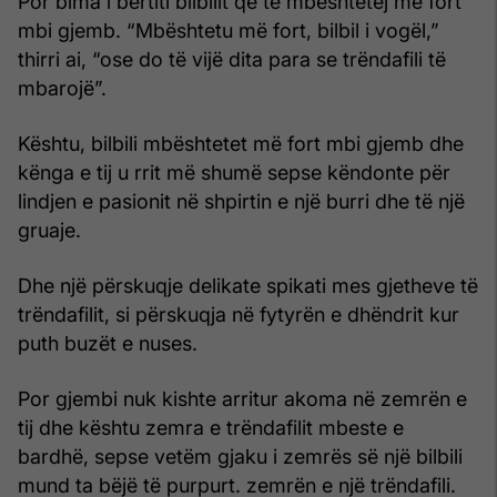
Por bima i bërtiti bilbilit që të mbështetej më fort
mbi gjemb. “Mbështetu më fort, bilbil i vogël,”
thirri ai, “ose do të vijë dita para se trëndafili të
mbarojë”.
Kështu, bilbili mbështetet më fort mbi gjemb dhe
kënga e tij u rrit më shumë sepse këndonte për
lindjen e pasionit në shpirtin e një burri dhe të një
gruaje.
Dhe një përskuqje delikate spikati mes gjetheve të
trëndafilit, si përskuqja në fytyrën e dhëndrit kur
puth buzët e nuses.
Por gjembi nuk kishte arritur akoma në zemrën e
tij dhe kështu zemra e trëndafilit mbeste e
bardhë, sepse vetëm gjaku i zemrës së një bilbili
mund ta bëjë të purpurt. zemrën e një trëndafili.