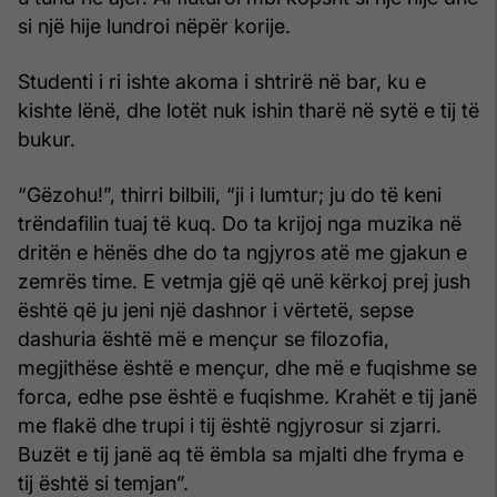
si një hije lundroi nëpër korije.
Studenti i ri ishte akoma i shtrirë në bar, ku e
kishte lënë, dhe lotët nuk ishin tharë në sytë e tij të
bukur.
“Gëzohu!”, thirri bilbili, “ji i lumtur; ju do të keni
trëndafilin tuaj të kuq. Do ta krijoj nga muzika në
dritën e hënës dhe do ta ngjyros atë me gjakun e
zemrës time. E vetmja gjë që unë kërkoj prej jush
është që ju jeni një dashnor i vërtetë, sepse
dashuria është më e mençur se filozofia,
megjithëse është e mençur, dhe më e fuqishme se
forca, edhe pse është e fuqishme. Krahët e tij janë
me flakë dhe trupi i tij është ngjyrosur si zjarri.
Buzët e tij janë aq të ëmbla sa mjalti dhe fryma e
tij është si temjan”.