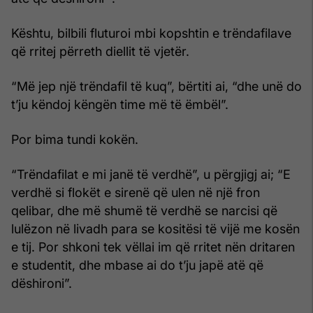
Kështu, bilbili fluturoi mbi kopshtin e trëndafilave
që rritej përreth diellit të vjetër.
“Më jep një trëndafil të kuq”, bërtiti ai, “dhe unë do
t’ju këndoj këngën time më të ëmbël”.
Por bima tundi kokën.
“Trëndafilat e mi janë të verdhë”, u përgjigj ai; “E
verdhë si flokët e sirenë që ulen në një fron
qelibar, dhe më shumë të verdhë se narcisi që
lulëzon në livadh para se kositësi të vijë me kosën
e tij. Por shkoni tek vëllai im që rritet nën dritaren
e studentit, dhe mbase ai do t’ju japë atë që
dëshironi”.