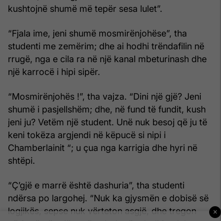
kushtojnë shumë më tepër sesa lulet”.
“Fjala ime, jeni shumë mosmirënjohëse”, tha
studenti me zemërim; dhe ai hodhi trëndafilin në
rrugë, nga e cila ra në një kanal mbeturinash dhe
një karrocë i hipi sipër.
“Mosmirënjohës !”, tha vajza. “Dini një gjë? Jeni
shumë i pasjellshëm; dhe, në fund të fundit, kush
jeni ju? Vetëm një student. Unë nuk besoj që ju të
keni tokëza argjendi në këpucë si nipi i
Chamberlainit “; u çua nga karrigia dhe hyri në
shtëpi.
“Ç’gjë e marrë është dashuria”, tha studenti
ndërsa po largohej. “Nuk ka gjysmën e dobisë së
logjikës, sepse nuk vërteton asgjë, dhe tregon
×