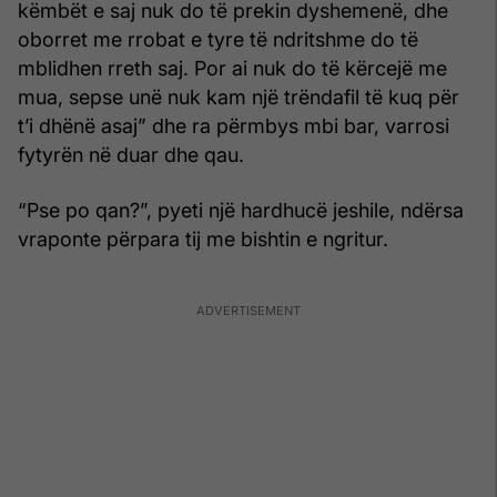
këmbët e saj nuk do të prekin dyshemenë, dhe
oborret me rrobat e tyre të ndritshme do të
mblidhen rreth saj. Por ai nuk do të kërcejë me
mua, sepse unë nuk kam një trëndafil të kuq për
t’i dhënë asaj” dhe ra përmbys mbi bar, varrosi
fytyrën në duar dhe qau.
“Pse po qan?”, pyeti një hardhucë jeshile, ndërsa
vraponte përpara tij me bishtin e ngritur.