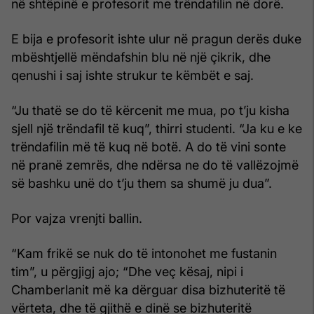
në shtëpinë e profesorit me trëndafilin në dorë.
E bija e profesorit ishte ulur në pragun derës duke
mbështjellë mëndafshin blu në një çikrik, dhe
qenushi i saj ishte strukur te këmbët e saj.
“Ju thatë se do të kërcenit me mua, po t’ju kisha
sjell një trëndafil të kuq”, thirri studenti. “Ja ku e ke
trëndafilin më të kuq në botë. A do të vini sonte
në pranë zemrës, dhe ndërsa ne do të vallëzojmë
së bashku unë do t’ju them sa shumë ju dua”.
Por vajza vrenjti ballin.
“Kam frikë se nuk do të intonohet me fustanin
tim”, u përgjigj ajo; “Dhe veç kësaj, nipi i
Chamberlanit më ka dërguar disa bizhuteritë të
vërteta, dhe të gjithë e dinë se bizhuteritë