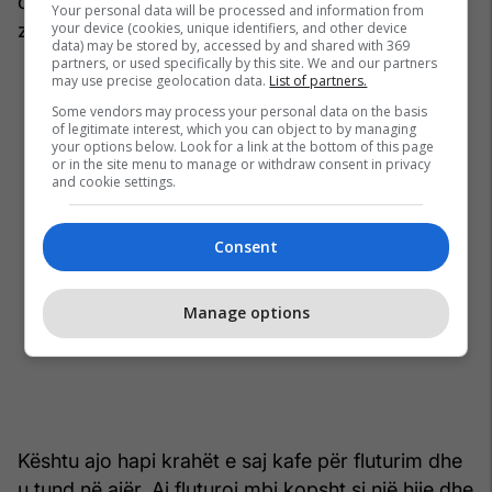
cila është zemra e një zogu në krahasim me
Your personal data will be processed and information from
your device (cookies, unique identifiers, and other device
zemrën e një njeriu?”.
data) may be stored by, accessed by and shared with 369
partners, or used specifically by this site. We and our partners
may use precise geolocation data.
List of partners.
Some vendors may process your personal data on the basis
of legitimate interest, which you can object to by managing
your options below. Look for a link at the bottom of this page
or in the site menu to manage or withdraw consent in privacy
and cookie settings.
Consent
Manage options
Kështu ajo hapi krahët e saj kafe për fluturim dhe
u tund në ajër. Ai fluturoi mbi kopsht si një hije dhe