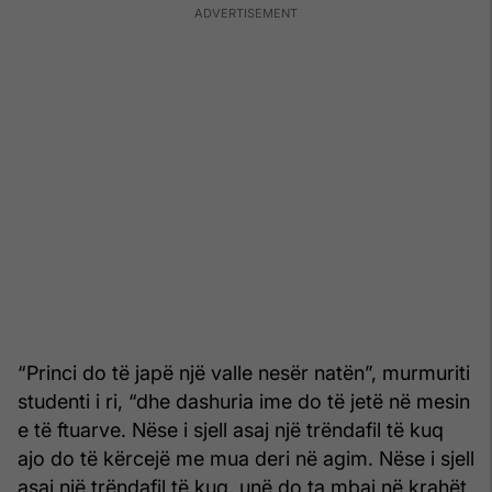
“Princi do të japë një valle nesër natën”, murmuriti
studenti i ri, “dhe dashuria ime do të jetë në mesin
e të ftuarve. Nëse i sjell asaj një trëndafil të kuq
ajo do të kërcejë me mua deri në agim. Nëse i sjell
asaj një trëndafil të kuq, unë do ta mbaj në krahët