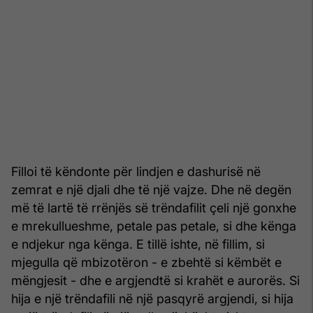
Filloi të këndonte për lindjen e dashurisë në
zemrat e një djali dhe të një vajze. Dhe në degën
më të lartë të rrënjës së trëndafilit çeli një gonxhe
e mrekullueshme, petale pas petale, si dhe kënga
e ndjekur nga kënga. E tillë ishte, në fillim, si
mjegulla që mbizotëron - e zbehtë si këmbët e
mëngjesit - dhe e argjendtë si krahët e aurorës. Si
hija e një trëndafili në një pasqyrë argjendi, si hija