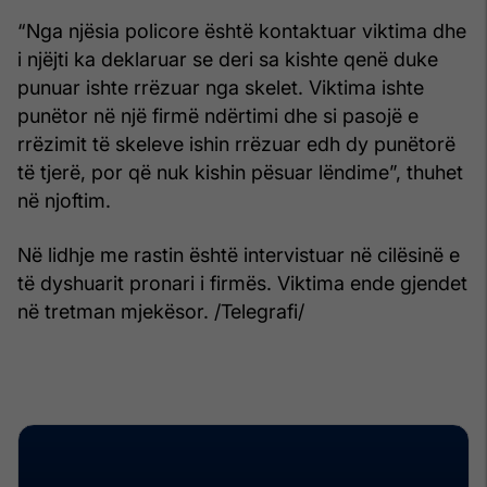
“Nga njësia policore është kontaktuar viktima dhe
i njëjti ka deklaruar se deri sa kishte qenë duke
punuar ishte rrëzuar nga skelet. Viktima ishte
punëtor në një firmë ndërtimi dhe si pasojë e
rrëzimit të skeleve ishin rrëzuar edh dy punëtorë
të tjerë, por që nuk kishin pësuar lëndime”, thuhet
në njoftim.
Në lidhje me rastin është intervistuar në cilësinë e
të dyshuarit pronari i firmës. Viktima ende gjendet
në tretman mjekësor. /Telegrafi/