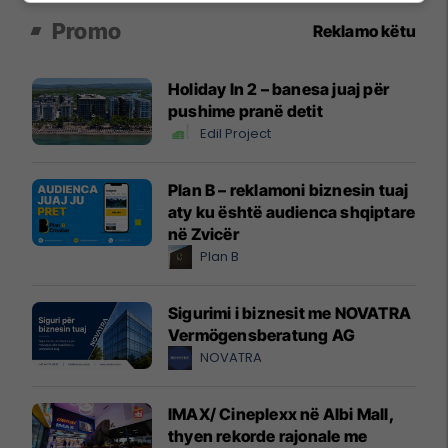
Promo
Reklamo këtu
Holiday In 2 – banesa juaj për
pushime pranë detit
Edil Project
Plan B – reklamoni biznesin tuaj
aty ku është audienca shqiptare
në Zvicër
Plan B
Sigurimi i biznesit me NOVATRA
Vermögensberatung AG
NOVATRA
IMAX/ Cineplexx në Albi Mall,
thyen rekorde rajonale me