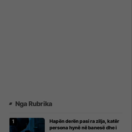
Nga Rubrika
Hapën derën pasi ra zilja, katër
persona hynë në banesë dhe i