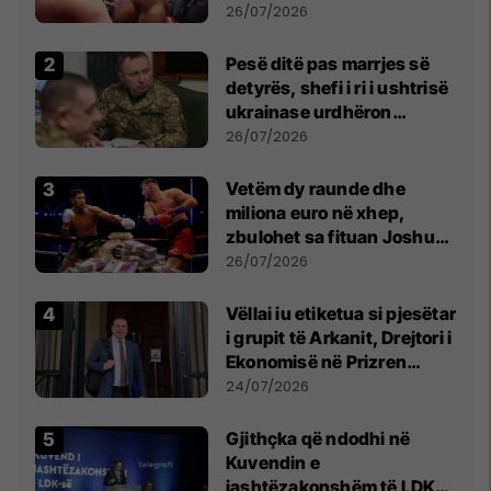
26/07/2026
Pesë ditë pas marrjes së
detyrës, shefi i ri i ushtrisë
ukrainase urdhëron
kontroll të madh
26/07/2026
Vetëm dy raunde dhe
miliona euro në xhep,
zbulohet sa fituan Joshua
e Prenga
26/07/2026
Vëllai iu etiketua si pjesëtar
i grupit të Arkanit, Drejtori i
Ekonomisë në Prizren
mohon pretendimet
24/07/2026
Gjithçka që ndodhi në
Kuvendin e
jashtëzakonshëm të LDK-