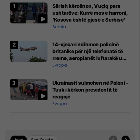
Sërish kërcënon, Vuçiq para
ushtarëve: Kurrë mos e harroni,
'Kosova është pjesë e Serbisë'
Serbia
14-vjeçari ndihmon policinë
britanike për një telefonatë të
rreme, aeroplanët luftarakë u
ngritën në ajër për të
Evropa
interceptuar fluturaken e Qatar
Airways që po shkonte drejt
Ukrainasit sulmohen në Poloni -
Mançesterit
Tusk i kërkon presidentit të
reagojë
Evropa
Jobs
Real Estate