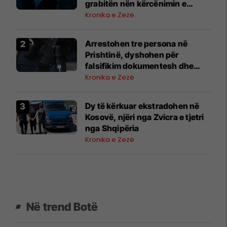
grabitën nën kërcënimin e
armës
Kronika e Zezë
Arrestohen tre persona në
Prishtinë, dyshohen për
falsifikim dokumentesh dhe
mashtrim me toka
Kronika e Zezë
Dy të kërkuar ekstradohen në
Kosovë, njëri nga Zvicra e tjetri
nga Shqipëria
Kronika e Zezë
Në trend Botë