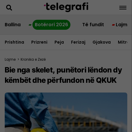
Ballina
Botërori 2026
Të fundit
Lajme
Prishtina
Prizreni
Peja
Ferizaj
Gjakova
Mitrov
Lajme
>
Kronika e Zezë
Bie nga skelet, punëtori lëndon dy
këmbët dhe përfundon në QKUK