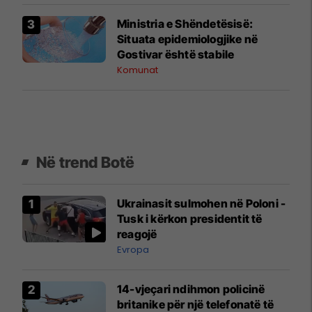
Ministria e Shëndetësisë:
Situata epidemiologjike në
Gostivar është stabile
Komunat
Në trend Botë
Ukrainasit sulmohen në Poloni -
Tusk i kërkon presidentit të
reagojë
Evropa
14-vjeçari ndihmon policinë
britanike për një telefonatë të