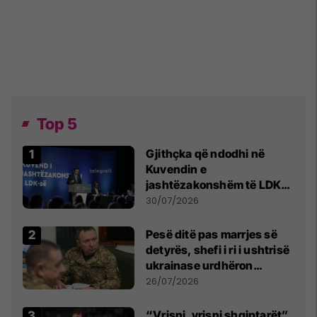
Top 5
Gjithçka që ndodhi në
Kuvendin e
jashtëzakonshëm të LDK-
së
30/07/2026
Pesë ditë pas marrjes së
detyrës, shefi i ri i ushtrisë
ukrainase urdhëron
kontroll të madh
26/07/2026
“Vrisni, vrisni shqiptarët”,