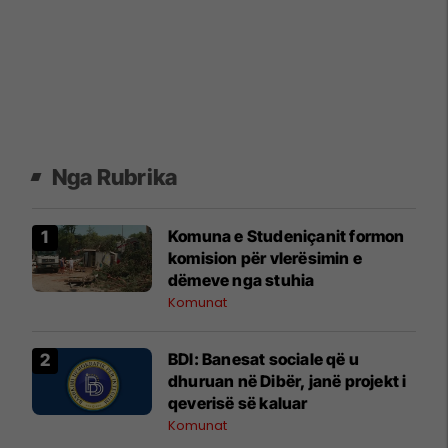
Nga Rubrika
Komuna e Studeniçanit formon
komision për vlerësimin e
dëmeve nga stuhia
Komunat
BDI: Banesat sociale që u
dhuruan në Dibër, janë projekt i
qeverisë së kaluar
Komunat