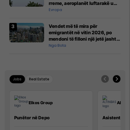
rreme, aeroplanët luftarakë u
ngritën në ajër për të
Evropa
interceptuar fluturaken e Qatar
Airways që po shkonte drejt
Vendet më të mira për
Mançesterit
emigrantët në vitin 2026, po
mendoni të filloni një jetë jashtë
vendit?
Nga Bota
Jobs
Real Estate
Elkos Group
ALTIN
Punëtor në Depo
Asistente e S