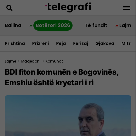
Ballina
Botërori 2026
Të fundit
Lajme
Prishtina
Prizreni
Peja
Ferizaj
Gjakova
Mitrov
Lajme
>
Maqedoni
>
Komunat
BDI fiton komunën e Bogovinës,
Emshiu është kryetari i ri