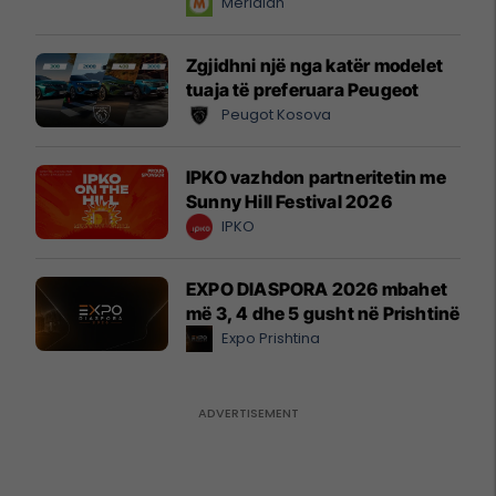
instant!
Meridian
Zgjidhni një nga katër modelet
tuaja të preferuara Peugeot
Peugot Kosova
IPKO vazhdon partneritetin me
Sunny Hill Festival 2026
IPKO
EXPO DIASPORA 2026 mbahet
më 3, 4 dhe 5 gusht në Prishtinë
Expo Prishtina