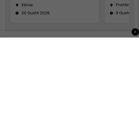
Xërxe
Prishtinë
20 Gusht 2026
8 Gusht 20
×