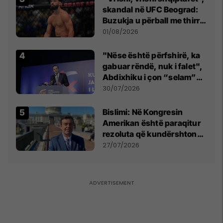
skandal në UFC Beograd:
Buzukja u përball me thirrje
anti-shqiptare nga
01/08/2026
tribunat
"Nëse është përfshirë, ka
gabuar rëndë, nuk i falet",
Abdixhiku i çon “selam”
Përparim Ramës
30/07/2026
Bislimi: Në Kongresin
Amerikan është paraqitur
rezoluta që kundërshton
mbajtjen e Asamblesë
27/07/2026
Parlamentare të OSBE-së
në Beograd