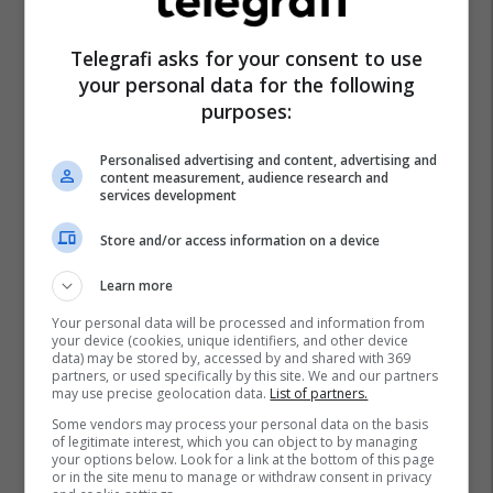
Telegrafi asks for your consent to use
Albon Xhemaili
Kshz Maqedoni
Besnik Emshiu
your personal data for the following
Komuna E Bogovinës
Zgjedhjet Lokale - Mk
purposes:
Personalised advertising and content, advertising and
content measurement, audience research and
services development
Store and/or access information on a device
Learn more
Your personal data will be processed and information from
your device (cookies, unique identifiers, and other device
data) may be stored by, accessed by and shared with 369
partners, or used specifically by this site. We and our partners
may use precise geolocation data.
List of partners.
Some vendors may process your personal data on the basis
of legitimate interest, which you can object to by managing
your options below. Look for a link at the bottom of this page
or in the site menu to manage or withdraw consent in privacy