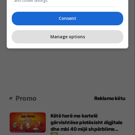
and cookie settings.
Consent
Manage options
Promo
Reklamo këtu
Këtë herë me kartelë
gërvishtëse plotësisht digjitale
dhe mbi 40 mijë shpërblime