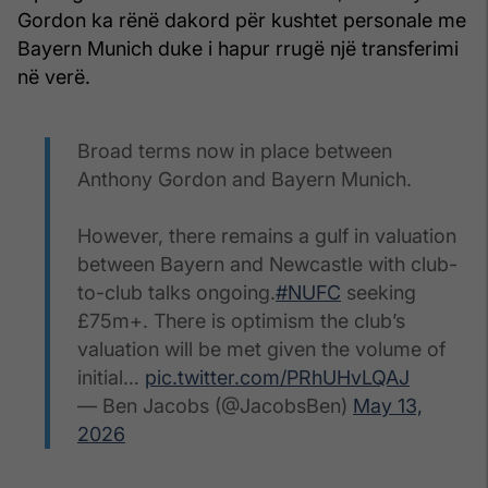
Gordon ka rënë dakord për kushtet personale me
Bayern Munich duke i hapur rrugë një transferimi
në verë.
Broad terms now in place between
Anthony Gordon and Bayern Munich.
However, there remains a gulf in valuation
between Bayern and Newcastle with club-
to-club talks ongoing.
#NUFC
seeking
£75m+. There is optimism the club’s
valuation will be met given the volume of
initial…
pic.twitter.com/PRhUHvLQAJ
— Ben Jacobs (@JacobsBen)
May 13,
2026