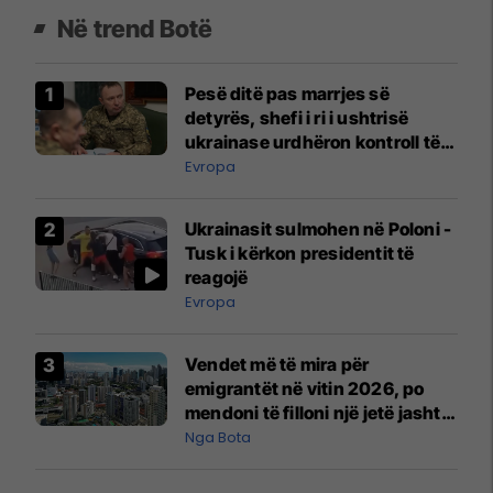
Në trend Botë
Pesë ditë pas marrjes së
detyrës, shefi i ri i ushtrisë
ukrainase urdhëron kontroll të
madh
Evropa
Ukrainasit sulmohen në Poloni -
Tusk i kërkon presidentit të
reagojë
Evropa
Vendet më të mira për
emigrantët në vitin 2026, po
mendoni të filloni një jetë jashtë
vendit?
Nga Bota