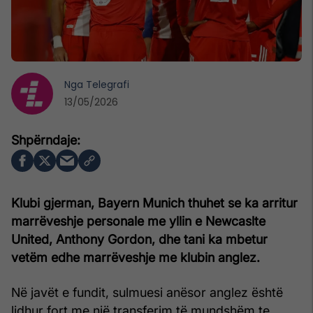
Nga
Telegrafi
13/05/2026
Klubi gjerman, Bayern Munich thuhet se ka arritur
marrëveshje personale me yllin e Newcaslte
United, Anthony Gordon, dhe tani ka mbetur
vetëm edhe marrëveshje me klubin anglez.
Në javët e fundit, sulmuesi anësor anglez është
lidhur fort me një transferim të mundshëm te