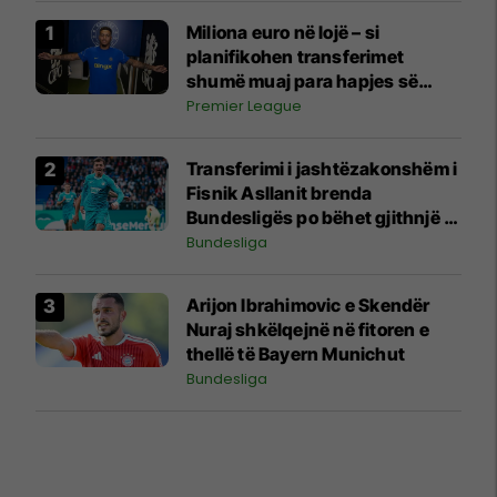
Miliona euro në lojë – si
planifikohen transferimet
shumë muaj para hapjes së
afatit kalimtar
Premier League
Transferimi i jashtëzakonshëm i
Fisnik Asllanit brenda
Bundesligës po bëhet gjithnjë e
më konkret - detajet e fundit
Bundesliga
Arijon Ibrahimovic e Skendër
Nuraj shkëlqejnë në fitoren e
thellë të Bayern Munichut
Bundesliga