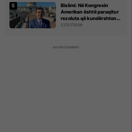
Bislimi: Në Kongresin
Amerikan është paraqitur
rezoluta që kundërshton
mbajtjen e Asamblesë
27/07/2026
Parlamentare të OSBE-së
në Beograd