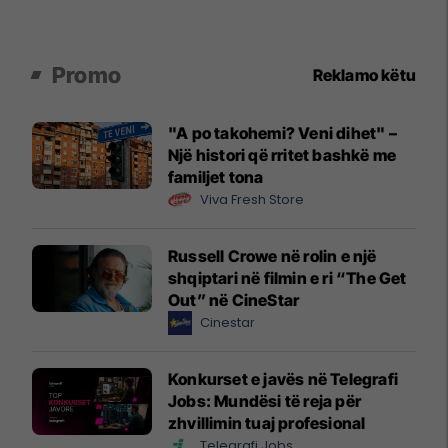
Promo
Reklamo këtu
"A po takohemi? Veni dihet" –
Një histori që rritet bashkë me
familjet tona
Viva Fresh Store
Russell Crowe në rolin e një
shqiptari në filmin e ri “The Get
Out” në CineStar
Cinestar
Konkurset e javës në Telegrafi
Jobs: Mundësi të reja për
zhvillimin tuaj profesional
Telegrafi Jobs