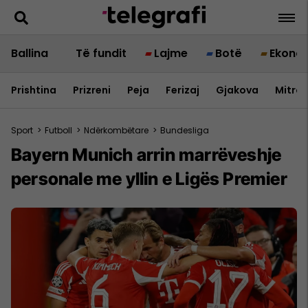
Ballina
Të fundit
Lajme
Botë
Ekono
Prishtina
Prizreni
Peja
Ferizaj
Gjakova
Mitrov
Sport
>
Futboll
>
Ndërkombëtare
>
Bundesliga
Bayern Munich arrin marrëveshje
personale me yllin e Ligës Premier