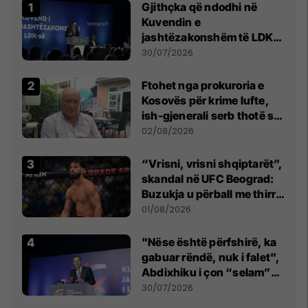
Gjithçka që ndodhi në
Kuvendin e
jashtëzakonshëm të LDK-
së
30/07/2026
Ftohet nga prokuroria e
Kosovës për krime lufte,
ish-gjenerali serb thotë se
dikush e tradhtoi në
02/08/2026
Beograd
“Vrisni, vrisni shqiptarët”,
skandal në UFC Beograd:
Buzukja u përball me thirrje
anti-shqiptare nga
01/08/2026
tribunat
"Nëse është përfshirë, ka
gabuar rëndë, nuk i falet",
Abdixhiku i çon “selam”
Përparim Ramës
30/07/2026