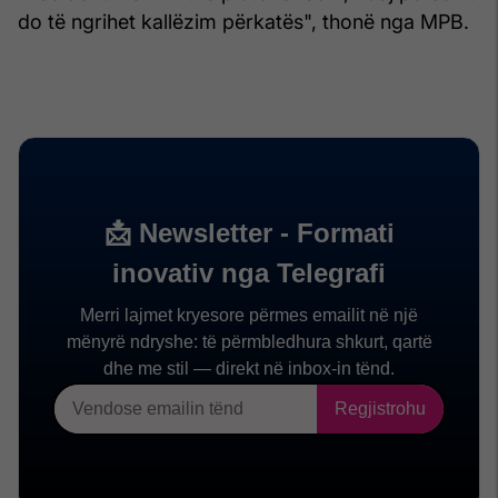
do të ngrihet kallëzim përkatës", thonë nga MPB.