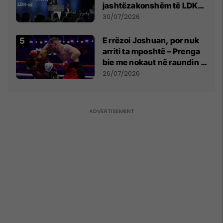
jashtëzakonshëm të LDK-
së
30/07/2026
E rrëzoi Joshuan, por nuk
arriti ta mposhtë – Prenga
bie me nokaut në raundin e
dytë
26/07/2026