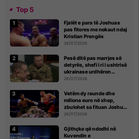
Top 5
Fjalët e para të Joshuas
pas fitores me nokaut ndaj
Kristian Prengës
26/07/2026
Pesë ditë pas marrjes së
detyrës, shefi i ri i ushtrisë
ukrainase urdhëron
kontroll të madh
26/07/2026
Vetëm dy raunde dhe
miliona euro në xhep,
zbulohet sa fituan Joshua
e Prenga
26/07/2026
Gjithçka që ndodhi në
Kuvendin e