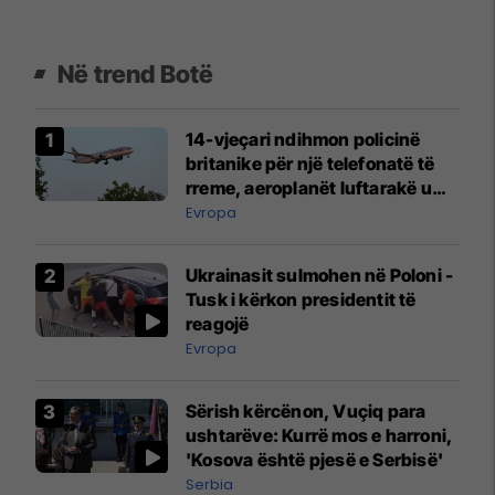
Në trend Botë
14-vjeçari ndihmon policinë
britanike për një telefonatë të
rreme, aeroplanët luftarakë u
ngritën në ajër për të
Evropa
interceptuar fluturaken e Qatar
Airways që po shkonte drejt
Ukrainasit sulmohen në Poloni -
Mançesterit
Tusk i kërkon presidentit të
reagojë
Evropa
Sërish kërcënon, Vuçiq para
ushtarëve: Kurrë mos e harroni,
'Kosova është pjesë e Serbisë'
Serbia