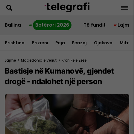
Ballina
Botërori 2026
Të fundit
Lajme
Prishtina
Prizreni
Peja
Ferizaj
Gjakova
Mitrov
Lajme
>
Maqedonia e Veriut
>
Kronikë e Zezë
Bastisje në Kumanovë, gjendet
drogë - ndalohet një person