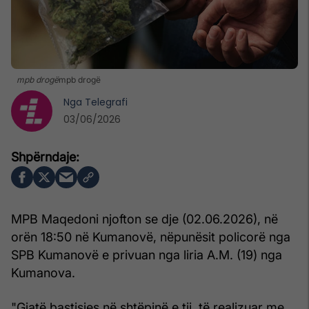
mpb drogë
mpb drogë
Nga
Telegrafi
03/06/2026
MPB Maqedoni njofton se dje (02.06.2026), në
orën 18:50 në Kumanovë, nëpunësit policorë nga
SPB Kumanovë e privuan nga liria A.M. (19) nga
Kumanova.
"Gjatë bastisjes në shtëpinë e tij, të realizuar me