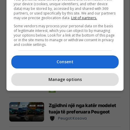
your device (cookies, unique identifiers, and other device
data) may be stored by, accessed by and shared with 369
partners, or used specifically by this site. We and our partners
may use precise geolocation data.
List of partners.
Some vendors may process your personal data on the basis
of legitimate interest, which you can object to by managing
your options below. Look for a link at the bottom of this page
or in the site menu to manage or withdraw consent in privacy
and cookie settings.
Promo
Reklamo këtu
Consent
Këtë herë me kartelë
gërvishtëse plotësisht digjitale
Manage options
dhe mbi 40 mijë shpërblime
instant!
Meridian
Zgjidhni një nga katër modelet
tuaja të preferuara Peugeot
Peugot Kosova