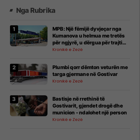
Nga Rubrika
MPB: Një fëmijë dyvjeçar nga
Kumanova u helmua me tretës
për ngjyrë, u dërgua për trajtim
në Shkup
Kronikë e Zezë
Plumbi qorr dëmton veturën me
targa gjermane në Gostivar
Kronikë e Zezë
Bastisje në rrethinë të
Gostivarit, gjendet drogë dhe
municion - ndalohet një person
Kronikë e Zezë