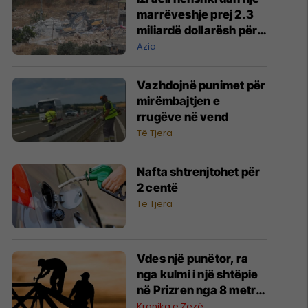
marrëveshje prej 2.3
miliardë dollarësh për
të zgjeruar
Azia
vendbanimet e
paligjshme në Bregun
Vazhdojnë punimet për
Perëndimor
mirëmbajtjen e
rrugëve në vend
Të Tjera
Nafta shtrenjtohet për
2 centë
Të Tjera
Vdes një punëtor, ra
nga kulmi i një shtëpie
në Prizren nga 8 metra
lartësi
Kronika e Zezë