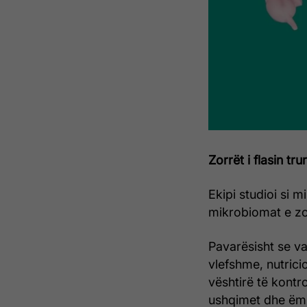
Zorrët i flasin trur
Ekipi studioi si 
mikrobiomat e zo
Pavarësisht se va
vlefshme, nutrici
vështirë të kontr
ushqimet dhe ëmb