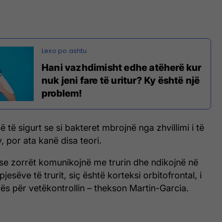
Hani vazhdimisht edhe atëherë kur
nuk jeni fare të uritur? Ky është një
problem!
ë të sigurt se si bakteret mbrojnë nga zhvillimi i të
, por ata kanë disa teori.
se zorrët komunikojnë me trurin dhe ndikojnë në
pjesëve të trurit, siç është korteksi orbitofrontal, i
gjës për vetëkontrollin – thekson Martin-Garcia.