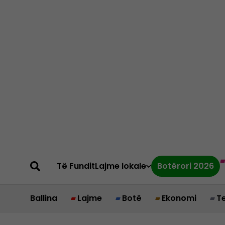
Të Fundit
Lajme lokale
Botërori 2026
Ballina
Lajme
Botë
Ekonomi
T