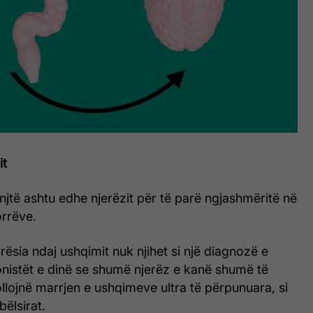
it
minjtë ashtu edhe njerëzit për të parë ngjashmëritë në
rrëve.
rësia ndaj ushqimit nuk njihet si një diagnozë e
onistët e dinë se shumë njerëz e kanë shumë të
ollojnë marrjen e ushqimeve ultra të përpunuara, si
ëlsirat.