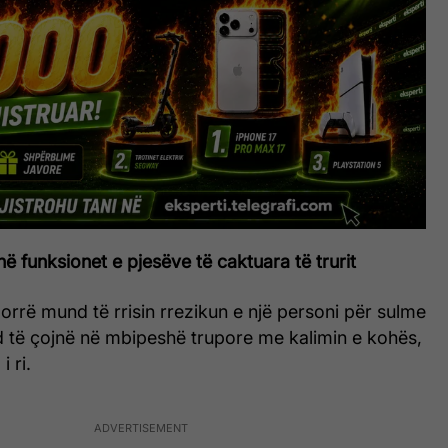
 funksionet e pjesëve të caktuara të trurit
orrë mund të rrisin rrezikun e një personi për sulme
nd të çojnë në mbipeshë trupore me kalimin e kohës,
i ri.