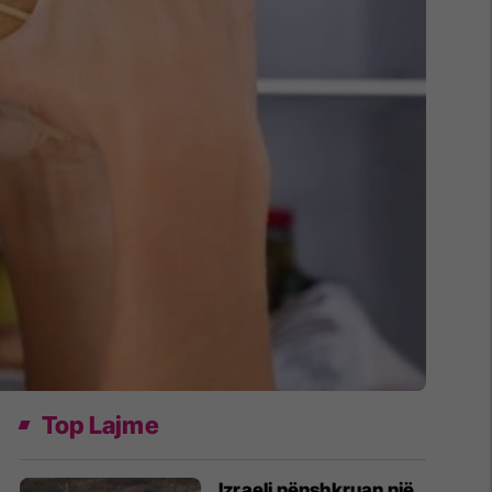
Top Lajme
Izraeli nënshkruan një