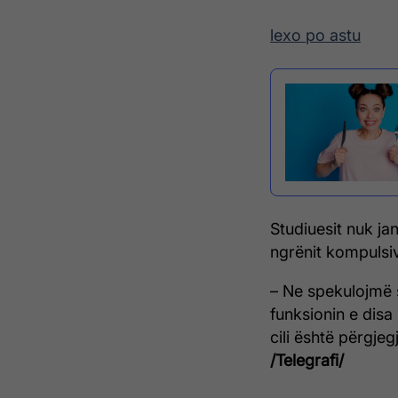
lexo po astu
Studiuesit nuk jan
ngrënit kompulsiv
– Ne spekulojmë 
funksionin e disa 
cili është përgje
/Telegrafi/