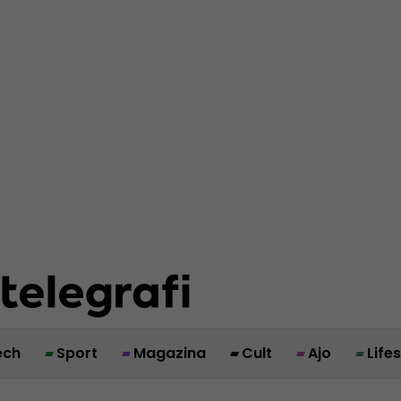
ech
Sport
Magazina
Cult
Ajo
Life