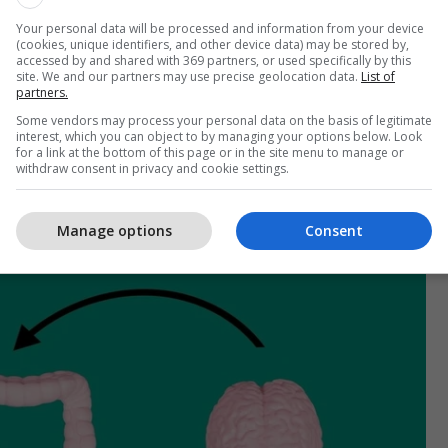
rologji, ekspertët përcaktuan se, duke rritur
Your personal data will be processed and information from your device
e beninje dhe të dobishme blauti, ishin në gjendje
(cookies, unique identifiers, and other device data) may be stored by,
accessed by and shared with 369 partners, or used specifically by this
grënien monotone dhe të pakontrolluar te minjtë.
site. We and our partners may use precise geolocation data.
List of
partners.
janë "shumë të rëndësishme, sepse tregojnë se ky lloj
Some vendors may process your personal data on the basis of legitimate
interest, which you can object to by managing your options below. Look
tetë mbron nga zhvillimi i varësisë ndaj ushqimit
for a link at the bottom of this page or in the site menu to manage or
 Elena Martin Garcia, pjesëmarrëse e studimit dhe
withdraw consent in privacy and cookie settings.
r në Universitetin Pompeu Fabra në Barcelonë,
afi.
Manage options
Consent