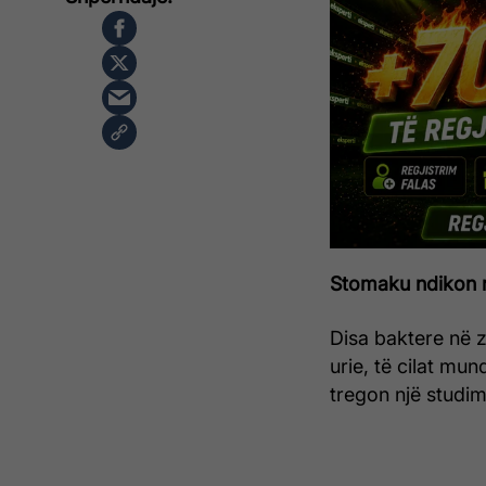
Stomaku ndikon në
Disa baktere në z
urie, të cilat mu
tregon një studim 