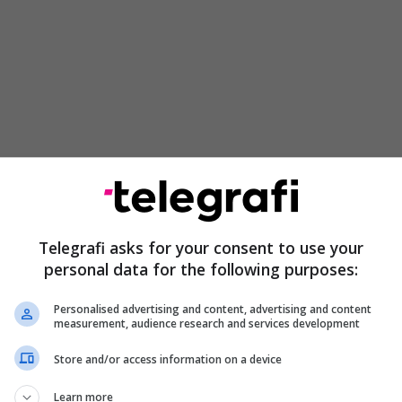
Telegrafi asks for your consent to use your
personal data for the following purposes:
rimentesh, minjtë dhe njerëzit që ishin të prirë për
ur dhe të pakontrolluar kishin nivele të ngjashme të
Personalised advertising and content, advertising and content
ereve në zorrët e tyre - një lloj është i dëmshëm,
measurement, audience research and services development
 i dobishëm.
Store and/or access information on a device
paraqitur në takimin e Bashkimit të Shoqatave
Learn more