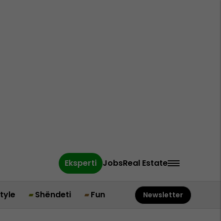
Eksperti
Jobs
Real Estate
style
Shëndeti
Fun
Newsletter