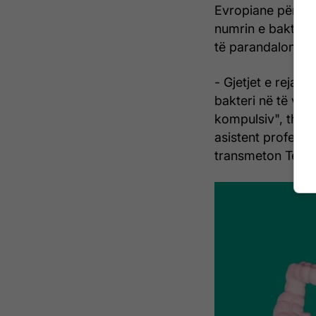
Evropiane për Neu
numrin e bakterev
të parandalonin n
- Gjetjet e reja 
bakteri në të vër
kompulsiv", thotë
asistent profeso
transmeton Telegr