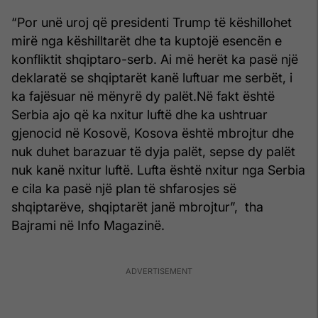
“Por unë uroj që presidenti Trump të këshillohet
mirë nga këshilltarët dhe ta kuptojë esencën e
konfliktit shqiptaro-serb. Ai më herët ka pasë një
deklaratë se shqiptarët kanë luftuar me serbët, i
ka fajësuar në mënyrë dy palët.Në fakt është
Serbia ajo që ka nxitur luftë dhe ka ushtruar
gjenocid në Kosovë, Kosova është mbrojtur dhe
nuk duhet barazuar të dyja palët, sepse dy palët
nuk kanë nxitur luftë. Lufta është nxitur nga Serbia
e cila ka pasë një plan të shfarosjes së
shqiptarëve, shqiptarët janë mbrojtur”, tha
Bajrami në Info Magazinë.