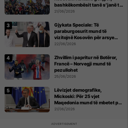
bashkëkombësit tanë s’janë të
shtypur
21/06/2026
​Gjykata Speciale: Të
paraburgosurit mund të
vizitojnë Kosovën për arsye
humanitare
22/06/2026
Zhvillim i papritur në Botëror,
Francë – Norvegji mund të
pezullohet
25/06/2026
Lëvizjet demografike,
Mickoski: Për 25 vjet
Maqedonia mund të mbetet pa
150 mijë deri në 250 mijë
21/06/2026
banorë