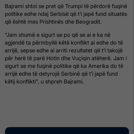
Bajrami shtoi se pret që Trumpi të përdorë fuqinë
politike edhe ndaj Serbisë që t’i japë fund situatës
që është mes Prishtinës dhe Beogradit.
“Jam shumë e sigurt se po që se ai e ka në
agjendë ta përmbyllë këtë konflikt ai edhe do të
arrijë, sepse edhe ai arriti rezultatet që t’i takojë
për herë të parë Hotin dhe Vuçiqin atëherë. Jam i
sigurt se me fuqinë politike që ka Amerika do të
arrijë edhe të detyrojë Serbinë që t’i japë fund
këtij konflikti”, u shpreh Bajrami.