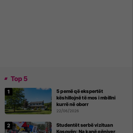
Top 5
5 pemë që ekspertët
këshillojnë të mos i mbillni
kurrë në oborr
22/06/2026
Studentët serbë vizituan
Kosovën: Na kanë gënjyer,