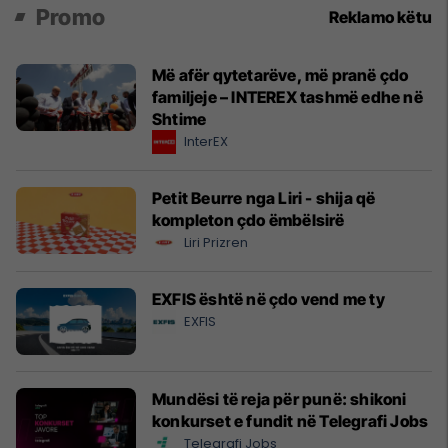
Promo
Reklamo këtu
Më afër qytetarëve, më pranë çdo
familjeje – INTEREX tashmë edhe në
Shtime
InterEX
Petit Beurre nga Liri - shija që
kompleton çdo ëmbëlsirë
Liri Prizren
EXFIS është në çdo vend me ty
EXFIS
Mundësi të reja për punë: shikoni
konkurset e fundit në Telegrafi Jobs
Telegrafi Jobs