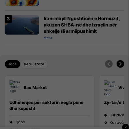
Irani mbyll Ngushticën e Hormuzit,
akuzon SHBA-në dhe Izraelin për
shkelje të armëpushimit
Azia
Jobs
Real Estate
Bau Market
Viva 
Udhëheqës për sektorin vegla pune
Zyrtar/e Lig
dhe kopësht
Juridike
Tjera
Kosovë
×