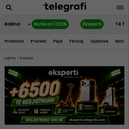
Ballina
Botërori 2026
Eksperti
Të fu
Prishtina
Prizreni
Peja
Ferizaj
Gjakova
Mitrov
Lajme
>
Kosovë