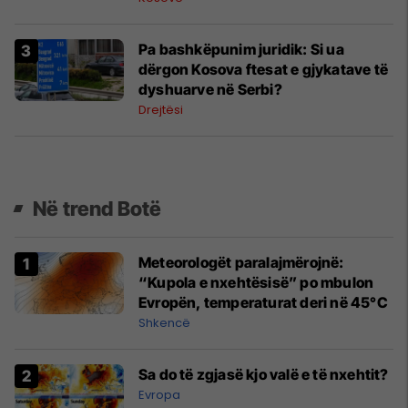
Pa bashkëpunim juridik: Si ua
dërgon Kosova ftesat e gjykatave të
dyshuarve në Serbi?
Drejtësi
Në trend Botë
Meteorologët paralajmërojnë:
“Kupola e nxehtësisë” po mbulon
Evropën, temperaturat deri në 45°C
Shkencë
Sa do të zgjasë kjo valë e të nxehtit?
Evropa