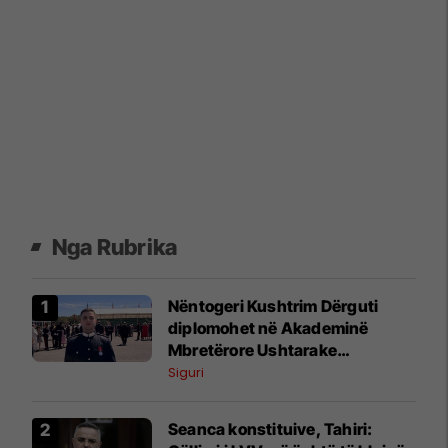
Nga Rubrika
Nëntogeri Kushtrim Dërguti
diplomohet në Akademinë
Mbretërore Ushtarake
Sandhurst, një nga akademitë
Siguri
ushtarake më prestigjioze në
botë
Seanca konstituive, Tahiri: