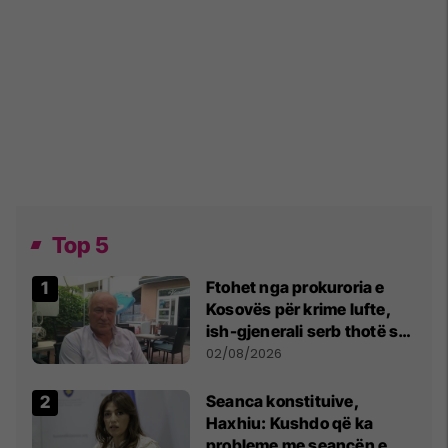
Top 5
Ftohet nga prokuroria e
Kosovës për krime lufte,
ish-gjenerali serb thotë se
dikush e tradhtoi në
02/08/2026
Beograd
Seanca konstituive,
Haxhiu: Kushdo që ka
probleme me seancën e