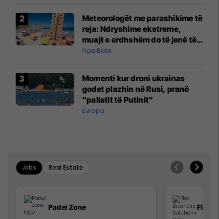
Meteorologët me parashikime të
reja: Ndryshime ekstreme,
muajt e ardhshëm do të jenë të
pazakontë
Nga Bota
Momenti kur droni ukrainas
godet plazhin në Rusi, pranë
"pallatit të Putinit"
Evropa
Jobs
Real Estate
Padel Zone
Flex B