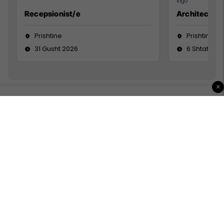
Recepsionist/e
Architect
Prishtine
Prishtinë
31 Gusht 2026
6 Shtator 2
×