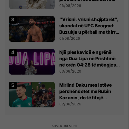
sotme e ftoj t’i drejtohet
06/08/2026
Kushtetueses
“Vrisni, vrisni shqiptarët”,
skandal në UFC Beograd:
Buzukja u përball me thirrje
anti-shqiptare nga
01/08/2026
tribunat
Një pleskavicë e ngrënë
nga Dua Lipa në Prishtinë
në orën 04:28 të mëngjesit
- dhe bota digjitale serbe
03/08/2026
shpall gjendjen e luftës
Mirlind Daku mes lotëve
përshëndetet me Rubin
Kazanin, do të fitojë
miliona te Spartak Moska
02/08/2026