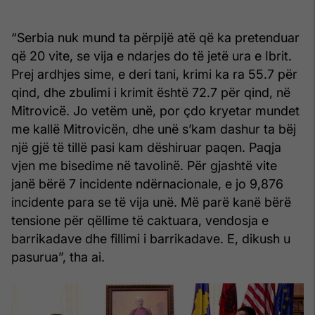
“Serbia nuk mund ta përpijë atë që ka pretenduar
që 20 vite, se vija e ndarjes do të jetë ura e Ibrit.
Prej ardhjes sime, e deri tani, krimi ka ra 55.7 për
qind, dhe zbulimi i krimit është 72.7 për qind, në
Mitrovicë. Jo vetëm unë, por çdo kryetar mundet
me kallë Mitrovicën, dhe unë s’kam dashur ta bëj
një gjë të tillë pasi kam dëshiruar paqen. Paqja
vjen me bisedime në tavolinë. Për gjashtë vite
janë bërë 7 incidente ndërnacionale, e jo 9,876
incidente para se të vija unë. Më parë kanë bërë
tensione për qëllime të caktuara, vendosja e
barrikadave dhe fillimi i barrikadave. E, dikush u
pasurua”, tha ai.