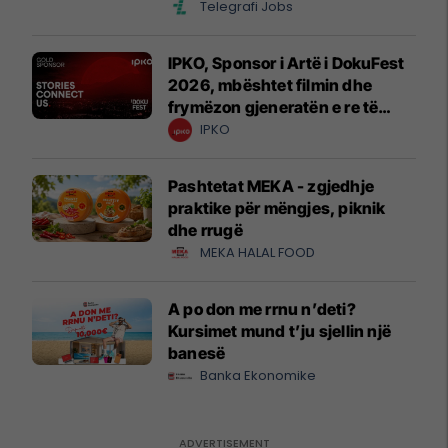
Telegrafi Jobs
IPKO, Sponsor i Artë i DokuFest
2026, mbështet filmin dhe
frymëzon gjeneratën e re të
krijuesve
IPKO
Pashtetat MEKA - zgjedhje
praktike për mëngjes, piknik
dhe rrugë
MEKA HALAL FOOD
A po don me rrnu n’deti?
Kursimet mund t’ju sjellin një
banesë
Banka Ekonomike