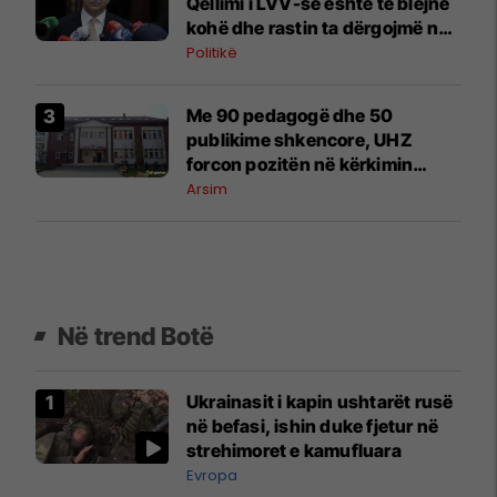
Qëllimi i LVV-së është të blejnë
kohë dhe rastin ta dërgojmë në
Kushtetuese
Politikë
Me 90 pedagogë dhe 50
publikime shkencore, UHZ
forcon pozitën në kërkimin
ndërkombëtar
Arsim
Në trend Botë
Ukrainasit i kapin ushtarët rusë
në befasi, ishin duke fjetur në
strehimoret e kamufluara
Evropa