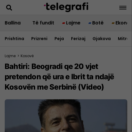
Ballina
Të fundit
Lajme
Botë
Ekono
Prishtina
Prizreni
Peja
Ferizaj
Gjakova
Mitrov
Lajme
>
Kosovë
Bahtiri: Beogradi qe 20 vjet
pretendon që ura e Ibrit ta ndajë
Kosovën me Serbinë (Video)