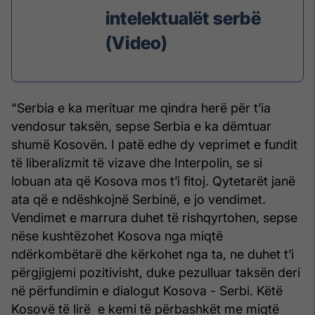
intelektualët serbë
(Video)
“Serbia e ka merituar me qindra herë për t’ia
vendosur taksën, sepse Serbia e ka dëmtuar
shumë Kosovën. I patë edhe dy veprimet e fundit
të liberalizmit të vizave dhe Interpolin, se si
lobuan ata që Kosova mos t’i fitoj. Qytetarët janë
ata që e ndëshkojnë Serbinë, e jo vendimet.
Vendimet e marrura duhet të rishqyrtohen, sepse
nëse kushtëzohet Kosova nga miqtë
ndërkombëtarë dhe kërkohet nga ta, ne duhet t’i
përgjigjemi pozitivisht, duke pezulluar taksën deri
në përfundimin e dialogut Kosova - Serbi. Këtë
Kosovë të lirë e kemi të përbashkët me miqtë