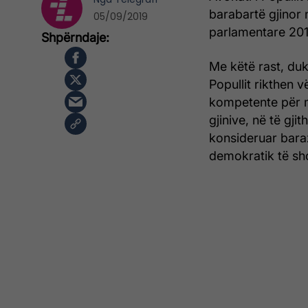
barabartë gjinor
05/09/2019
parlamentare 201
Me këtë rast, duk
Popullit rikthen 
kompetente për m
gjinive, në të gj
konsideruar baraz
demokratik të sh