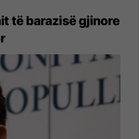
it të barazisë gjinore
r