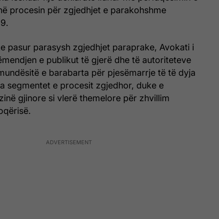
 në procesin për zgjedhjet e parakohshme
9.
e pasur parasysh zgjedhjet paraprake, Avokati i
vëmendjen e publikut të gjerë dhe të autoriteteve
undësitë e barabarta për pjesëmarrje të të dyja
itha segmentet e procesit zgjedhor, duke e
inë gjinore si vlerë themelore për zhvillim
oqërisë.