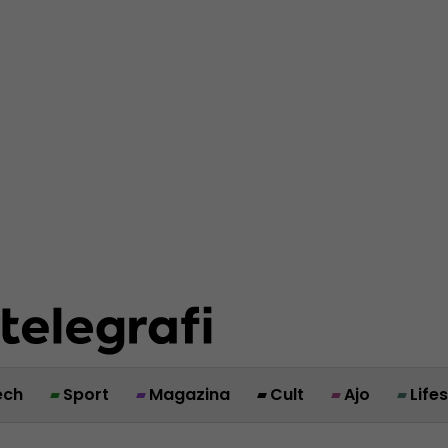
ech
Sport
Magazina
Cult
Ajo
Life