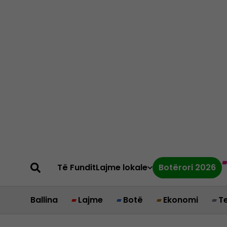
Të Fundit
Lajme lokale
Botërori 2026
Ballina
Lajme
Botë
Ekonomi
T