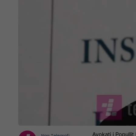
Avokati i Populli
Nga
Telegrafi