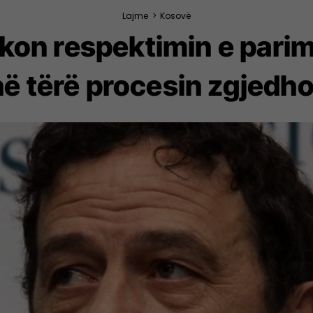
Lajme
>
Kosovë
rkon respektimin e parim
në tërë procesin zgjedho