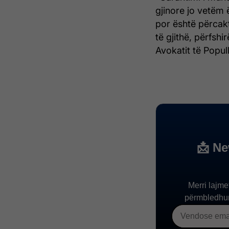
gjinore jo vetëm
por është përcakt
të gjithë, përfshi
Avokatit të Populli