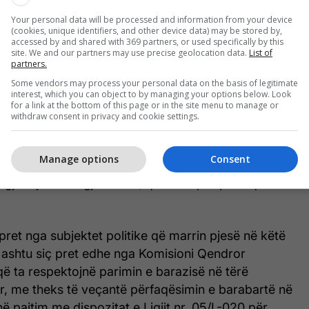
Your personal data will be processed and information from your device
paragrafin 8 të këtij ligji, Avokati i Popullit thotë se
(cookies, unique identifiers, and other device data) may be stored by,
abartë gjinor në të gjitha organet legjislative,
accessed by and shared with 369 partners, or used specifically by this
site. We and our partners may use precise geolocation data.
List of
yqësore dhe institucionet e tjera publike arrihet kur
partners.
sim minimal prej 50% për secilën gjini, përfshirë
Some vendors may process your personal data on the basis of legitimate
yre drejtuese dhe vendimmarrëse”.
interest, which you can object to by managing your options below. Look
for a link at the bottom of this page or in the site menu to manage or
withdraw consent in privacy and cookie settings.
t lidhur me përparësinë e zbatimit të akteve
 i Popullit thekson zëshëm se dispozitat e Ligjit nr.
Manage options
Consent
zi Gjinore kanë përparësi ndaj dispozitave të Ligjit
Zgjedhjet e Përgjithshme, që flasin për përfaqësimin
 pret nga subjektet politike që marrin pjesë në këtë
 ashtu siç pret edhe nga Komisioni Qendror
ë ta respektojnë parimin e barazisë në tërë
r, me theks të veçantë përfaqësimin e barabartë në
në pajtim me dispozitat e Ligjit nr. 05/L-020 për