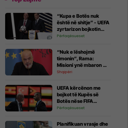
“Kupa e Botës nuk
është në shitje” - UEFA
zyrtarizon bojkotin
ndaj FIFA-s
Përfaqësueset
“Nuk e lëshojmë
timonin”, Rama:
Misioni ynë mbaron me
vendosjen e flamurit të
Shqipëri
Skënderbeut në BE
UEFA kërcënon me
bojkot të Kupës së
Botës nëse FIFA
miraton projektin për
Përfaqësueset
investitorët privatë
​Planifikuan vrasje dhe