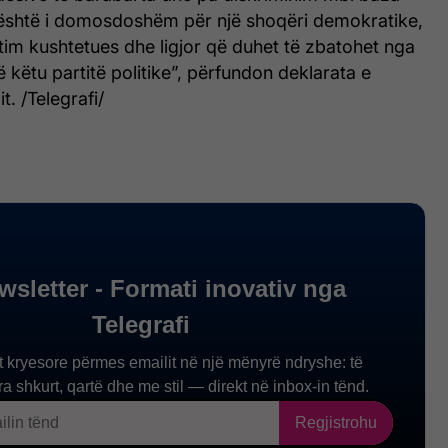
 është i domosdoshëm për një shoqëri demokratike,
im kushtetues dhe ligjor që duhet të zbatohet nga
rë këtu partitë politike”, përfundon deklarata e
t. /Telegrafi/