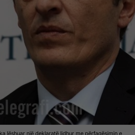
t ka lëshuar një deklaratë lidhur me përfaqësimin e