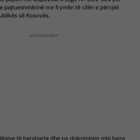
e pajtueshmërinë me frymën të cilën e përcjell
ublikës së Kosovës.
dësive të barabarta dhe pa diskriminim mbi baza