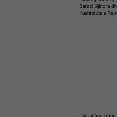
Barazi Gjinore dh
Kushtetuta e Rep
“Garantimi i mun