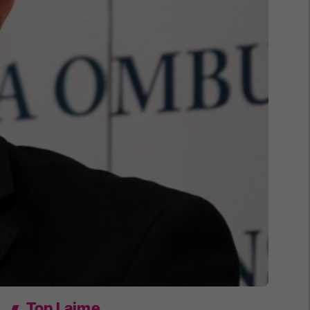
Top Lajme