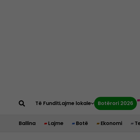
Të Fundit
Lajme lokale
Botërori 2026
Ballina
Lajme
Botë
Ekonomi
T