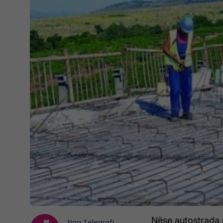
Nëse autostrada 
Nga
Telegrafi