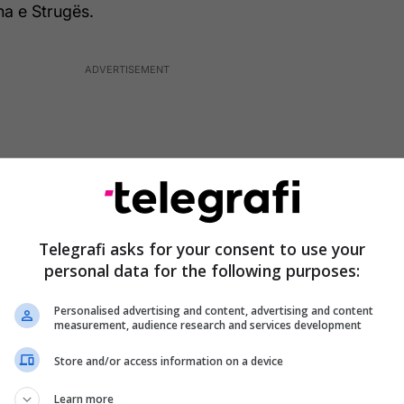
na e Strugës.
Telegrafi asks for your consent to use your
personal data for the following purposes:
Personalised advertising and content, advertising and content
measurement, audience research and services development
Store and/or access information on a device
 të ndërtohet, pyetja tani është vetëm se në cilën
, deklaroi së fundmi ministri i Transportit dhe
Learn more