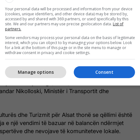
dar Nikolloski.
Your personal data will be processed and information from your device
(cookies, unique identifiers, and other device data) may be stored by,
t që është në shqyrtim është traseja nga Podmolja
accessed by and shared with 369 partners, or used specifically by this
site. We and our partners may use precise geolocation data.
List of
ë, e cila parashihet të kalojë edhe përmes Strugë.
partners.
Some vendors may process your personal data on the basis of legitimate
kzistuar që në kohën kur është nënshkruar
interest, which you can object to by managing your options below. Look
for a link at the bottom of this page or in the site menu to manage or
onsorciumin "Bechtel dhe Enka", por në atë kohë
withdraw consent in privacy and cookie settings.
 Vërejtjet janë shumë të qarta, e kjo është se traseja
brojtur. Ndërsa zonë e mbrojtur nuk është vetëm
Manage options
Consent
hrit, por i gjithë Liqeni i Ohrit, së bashku me katër
ojnë rreth tij Strugë, Ohër, Debërcë dhe
ndar Nikolloski, Ministër i Transportit dhe
ulturës dhe Turizmit për Alsat thonë se qëllimi është
ja e një vendimi të bazuar në balancën ndërmjet
pertëve dhe nevojave të komuniteteve lokale.