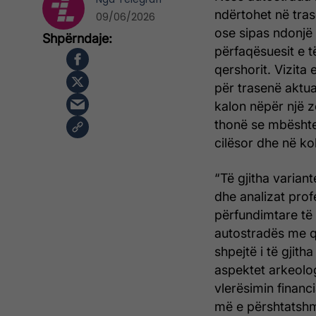
ndërtohet në tras
09/06/2026
ose sipas ndonjë 
përfaqësuesit e të
qershorit. Vizita 
për trasenë aktua
kalon nëpër një 
thonë se mbështe
cilësor dhe në koh
“Të gjitha varian
dhe analizat prof
përfundimtare të 
autostradës me qy
shpejtë i të gjit
aspektet arkeolog
vlerësimin financi
më e përshtatshme