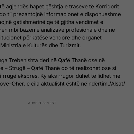
ë agjendës hapet çështja e traseve të Korridorit
et do t’i prezantojnë informacionet e disponueshme
ojnë gatishmërinë që të gjitha vendimet e
en mbi bazën e analizave profesionale dhe në
titucionet përkatëse vendore dhe organet
inistria e Kulturës dhe Turizmit.
 nga Trebenishta deri në Qafë Thanë ose në
e – Strugë – Qafë Thanë do të realizohet ose si
i rrugë ekspres. Ky aks rrugor duhet të lidhet me
vë–Ohër, e cila aktualisht është në ndërtim./Alsat/