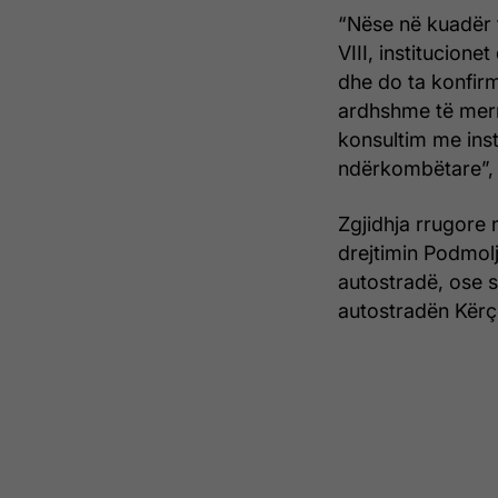
“Nëse në kuadër t
VIII, institucion
dhe do ta konfirm
ardhshme të merr
konsultim me ins
ndërkombëtare”, M
Zgjidhja rrugore
drejtimin Podmolj
autostradë, ose s
autostradën Kërço