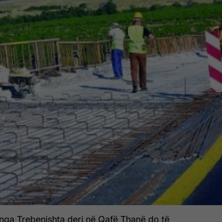
nga Trebenishta deri në Qafë Thanë do të