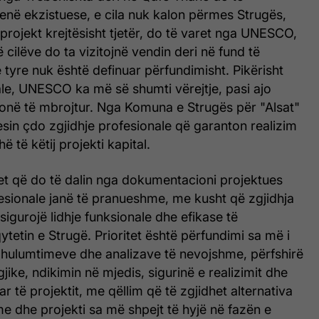
enë ekzistuese, e cila nuk kalon përmes Strugës,
projekt krejtësisht tjetër, do të varet nga UNESCO,
 cilëve do ta vizitojnë vendin deri në fund të
e tyre nuk është definuar përfundimisht. Pikërisht
le, UNESCO ka më së shumti vërejtje, pasi ajo
zonë të mbrojtur. Nga Komuna e Strugës për "Alsat"
sin çdo zgjidhje profesionale që garanton realizim
ë të këtij projekti kapital.
tet që do të dalin nga dokumentacioni projektues
esionale janë të pranueshme, me kusht që zgjidhja
sigurojë lidhje funksionale dhe efikase të
tetin e Strugë. Prioritet është përfundimi sa më i
ha hulumtimeve dhe analizave të nevojshme, përfshirë
jike, ndikimin në mjedis, sigurinë e realizimit dhe
ar të projektit, me qëllim që të zgjidhet alternativa
 dhe projekti sa më shpejt të hyjë në fazën e