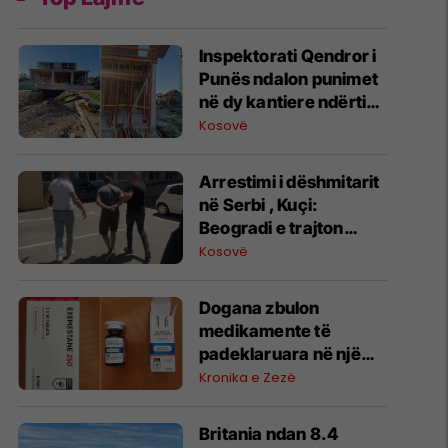
Inspektorati Qendror i
Punës ndalon punimet
në dy kantiere ndërtimi
në Prizren dhe
Kosovë
Suharekë
​Arrestimi i dëshmitarit
në Serbi , Kuçi:
Beogradi e trajton
zbulimin e së vërtetës
Kosovë
si akt spiunazhi,
frikësohet nga
​Dogana zbulon
zbardhja e varrezave
medikamente të
masive
padeklaruara në një
autobus në PKK Dheu i
Kronika e Zezë
Bardhë
Britania ndan 8.4