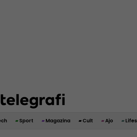
ech
Sport
Magazina
Cult
Ajo
Life