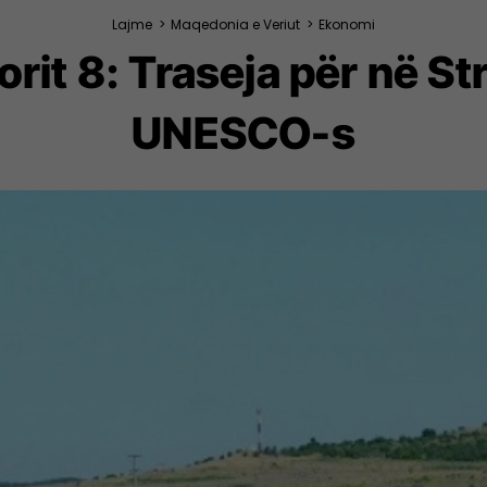
Lajme
>
Maqedonia e Veriut
>
Ekonomi
rit 8: Traseja për në S
UNESCO-s