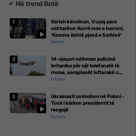
Në trend Botë
Sërish kërcënon, Vuçiq para
ushtarëve: Kurrë mos e harroni,
'Kosova është pjesë e Serbisë'
Serbia
14-vjeçari ndihmon policinë
britanike për një telefonatë të
rreme, aeroplanët luftarakë u
ngritën në ajër për të
Evropa
interceptuar fluturaken e Qatar
Airways që po shkonte drejt
Ukrainasit sulmohen në Poloni -
Mançesterit
Tusk i kërkon presidentit të
reagojë
Evropa