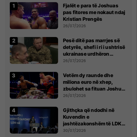
Fjalët e para të Joshuas
pas fitores me nokaut ndaj
Kristian Prengës
26/07/2026
Pesë ditë pas marrjes së
detyrës, shefi i ri i ushtrisë
ukrainase urdhëron
kontroll të madh
26/07/2026
Vetëm dy raunde dhe
miliona euro në xhep,
zbulohet sa fituan Joshua
e Prenga
26/07/2026
Gjithçka që ndodhi në
Kuvendin e
jashtëzakonshëm të LDK-
së
30/07/2026