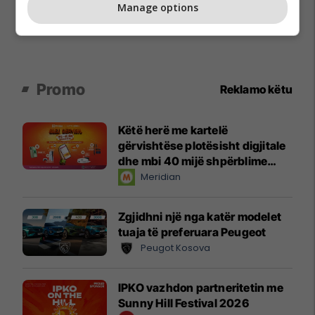
Manage options
Promo
Reklamo këtu
Këtë herë me kartelë
gërvishtëse plotësisht digjitale
dhe mbi 40 mijë shpërblime
instant!
Meridian
Zgjidhni një nga katër modelet
tuaja të preferuara Peugeot
Peugot Kosova
IPKO vazhdon partneritetin me
Sunny Hill Festival 2026