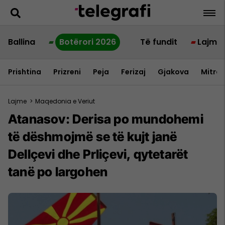
Ballina
Botërori 2026
Të fundit
Lajme
Prishtina
Prizreni
Peja
Ferizaj
Gjakova
Mitrov
Lajme
>
Maqedonia e Veriut
Atanasov: Derisa po mundohemi
të dëshmojmë se të kujt janë
Dellçevi dhe Prliçevi, qytetarët
tanë po largohen