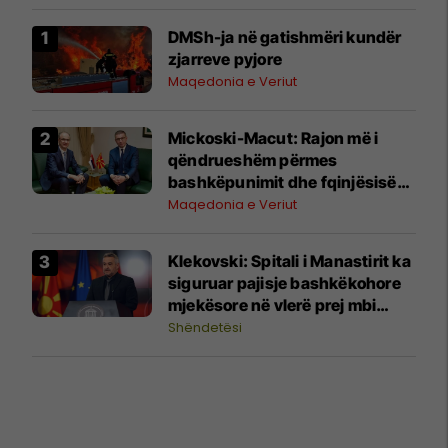
DMSh-ja në gatishmëri kundër
zjarreve pyjore
Maqedonia e Veriut
Mickoski-Macut: Rajon më i
qëndrueshëm përmes
bashkëpunimit dhe fqinjësisë
së mirë RMV-Serbi
Maqedonia e Veriut
Klekovski: Spitali i Manastirit ka
siguruar pajisje bashkëkohore
mjekësore në vlerë prej mbi
30,4 milionë denarë
Shëndetësi