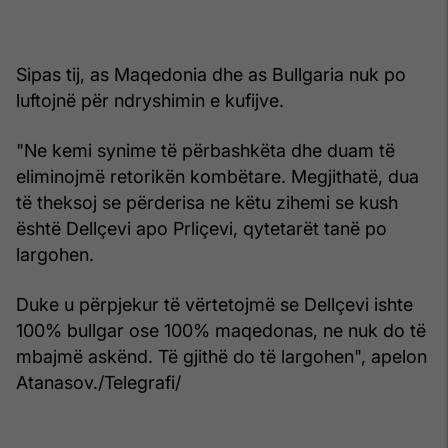
Sipas tij, as Maqedonia dhe as Bullgaria nuk po
luftojnë për ndryshimin e kufijve.
"Ne kemi synime të përbashkëta dhe duam të
eliminojmë retorikën kombëtare. Megjithatë, dua
të theksoj se përderisa ne këtu zihemi se kush
është Dellçevi apo Prliçevi, qytetarët tanë po
largohen.
Duke u përpjekur të vërtetojmë se Dellçevi ishte
100% bullgar ose 100% maqedonas, ne nuk do të
mbajmë askënd. Të gjithë do të largohen", apelon
Atanasov./Telegrafi/