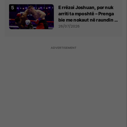
E rrëzoi Joshuan, por nuk
arriti ta mposhtë – Prenga
bie me nokaut në raundin e
dytë
26/07/2026