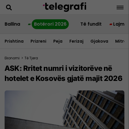
Ballina
Botërori 2026
Të fundit
Lajme
Prishtina
Prizreni
Peja
Ferizaj
Gjakova
Mitrov
Ekonomi
>
Të Tjera
ASK: Rritet numri i vizitorëve në
hotelet e Kosovës gjatë majit 2026