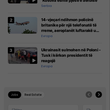
'Kosova është pjesë e Serbisë'
Serbia
14-vjeçari ndihmon policinë
britanike për një telefonatë të
rreme, aeroplanët luftarakë u
ngritën në ajër për të
Evropa
interceptuar fluturaken e Qatar
Airways që po shkonte drejt
Ukrainasit sulmohen në Poloni -
Mançesterit
Tusk i kërkon presidentit të
reagojë
Evropa
Jobs
Real Estate