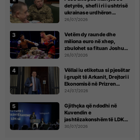
detyrës, shefi i ri i ushtrisë
ukrainase urdhëron
kontroll të madh
26/07/2026
Vetëm dy raunde dhe
miliona euro në xhep,
zbulohet sa fituan Joshua
e Prenga
26/07/2026
Vëllai iu etiketua si pjesëtar
i grupit të Arkanit, Drejtori i
Ekonomisë në Prizren
mohon pretendimet
24/07/2026
Gjithçka që ndodhi në
Kuvendin e
jashtëzakonshëm të LDK-
së
30/07/2026