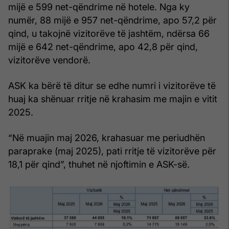
mijë e 599 net-qëndrime në hotele. Nga ky
numër, 88 mijë e 957 net-qëndrime, apo 57,2 për
qind, u takojnë vizitorëve të jashtëm, ndërsa 66
mijë e 642 net-qëndrime, apo 42,8 për qind,
vizitorëve vendorë.
ASK ka bërë të ditur se edhe numri i vizitorëve të
huaj ka shënuar rritje në krahasim me majin e vitit
2025.
“Në muajin maj 2026, krahasuar me periudhën
paraprake (maj 2025), pati rritje të vizitorëve për
18,1 për qind”, thuhet në njoftimin e ASK-së.