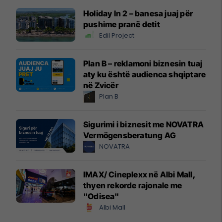
Holiday In 2 – banesa juaj për
pushime pranë detit
Edil Project
Plan B – reklamoni biznesin tuaj
aty ku është audienca shqiptare
në Zvicër
Plan B
Sigurimi i biznesit me NOVATRA
Vermögensberatung AG
NOVATRA
IMAX/ Cineplexx në Albi Mall,
thyen rekorde rajonale me
"Odisea"
Albi Mall