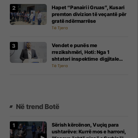
Hapet “Panairi i Gruas”, Kusari
premton divizion të veçantë për
gratë ndërmarrëse
Të Tjera
Vendet e punës me
rrezikshmëri, Hoti: Nga 1
shtatori inspektime digjitale
dhe mbikëqyrje me dronë
Të Tjera
Në trend Botë
Sërish kërcënon, Vuçiq para
ushtarëve: Kurrë mos e harroni,