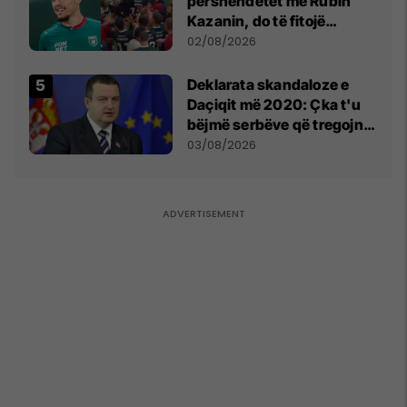
përshëndetet me Rubin
Kazanin, do të fitojë
miliona te Spartak Moska
02/08/2026
​Deklarata skandaloze e
Daçiqit më 2020: Çka t'u
bëjmë serbëve që tregojnë
ku janë varrosur shqiptarët
03/08/2026
në Serbi