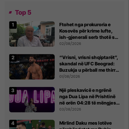
Top 5
Ftohet nga prokuroria e
Kosovës për krime lufte,
ish-gjenerali serb thotë se
dikush e tradhtoi në
02/08/2026
Beograd
“Vrisni, vrisni shqiptarët”,
skandal në UFC Beograd:
Buzukja u përball me thirrje
anti-shqiptare nga
01/08/2026
tribunat
Një pleskavicë e ngrënë
nga Dua Lipa në Prishtinë
në orën 04:28 të mëngjesit
- dhe bota digjitale serbe
03/08/2026
shpall gjendjen e luftës
Mirlind Daku mes lotëve