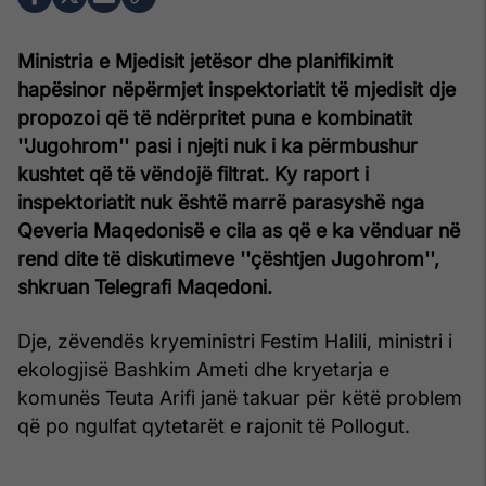
Ministria e Mjedisit jetësor dhe planifikimit
hapësinor nëpërmjet inspektoriatit të mjedisit dje
propozoi që të ndërpritet puna e kombinatit
''Jugohrom'' pasi i njejti nuk i ka përmbushur
kushtet që të vëndojë filtrat. Ky raport i
inspektoriatit nuk është marrë parasyshë nga
Qeveria Maqedonisë e cila as që e ka vënduar në
rend dite të diskutimeve ''çështjen Jugohrom'',
shkruan Telegrafi Maqedoni.
Dje, zëvendës kryeministri Festim Halili, ministri i
ekologjisë Bashkim Ameti dhe kryetarja e
komunës Teuta Arifi janë takuar për këtë problem
që po ngulfat qytetarët e rajonit të Pollogut.