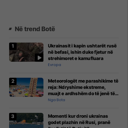
Në trend Botë
Ukrainasit i kapin ushtarët rusë
në befasi, ishin duke fjetur në
strehimoret e kamufluara
Evropa
Meteorologët me parashikime të
reja: Ndryshime ekstreme,
muajt e ardhshëm do të jenë të
pazakontë
Nga Bota
Momenti kur droni ukrainas
godet plazhin në Rusi, pranë