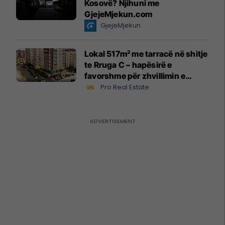
Kosovë? Njihuni me
GjejeMjekun.com
GjejeMjekun
Lokal 517m² me tarracë në shitje
te Rruga C – hapësirë e
favorshme për zhvillimin e
biznesit #15796
Pro Real Estate