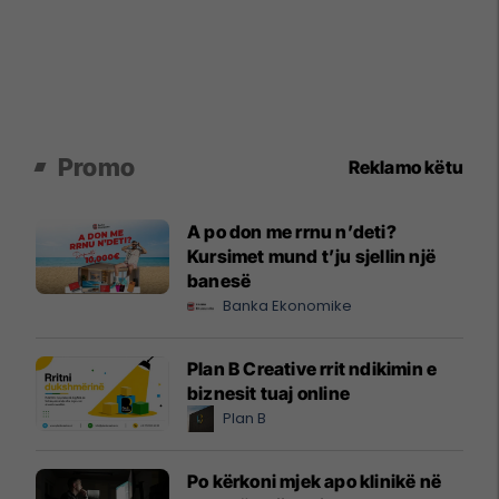
Promo
Reklamo këtu
A po don me rrnu n’deti?
Kursimet mund t’ju sjellin një
banesë
Banka Ekonomike
Plan B Creative rrit ndikimin e
biznesit tuaj online
Plan B
Po kërkoni mjek apo klinikë në