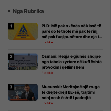
Nga Rubrika
PLD: Më pak nxënës në klasë të
parë do të thotë më pak të rinj,
më pak fuqi punëtore dhe një të
ardhme më të dobët për
Politikë
Maqedoninë
Osmani: Heqja e gjuhës shqipe
nga tabela zyrtare në kufi është
provokim i qëllimshëm
Politikë
Mucunski: Meritojmë një rrugë
të drejtë drejt BE-së, trajtimi
ndaj nesh është i padrejtë
Politikë