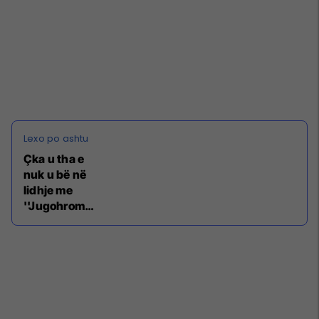
Çka u tha e
nuk u bë në
lidhje me
''Jugohromin
'' (Video)