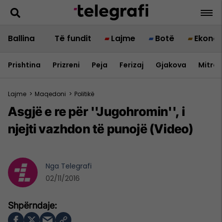
Ballina
Të fundit
Lajme
Botë
Ekono
Prishtina
Prizreni
Peja
Ferizaj
Gjakova
Mitrov
Lajme
>
Maqedoni
>
Politikë
Asgjë e re për ''Jugohromin'', i
njejti vazhdon të punojë (Video)
Nga
Telegrafi
02/11/2016