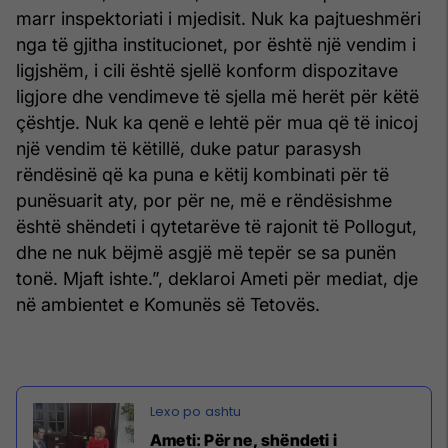
marr inspektoriati i mjedisit. Nuk ka pajtueshmëri
nga të gjitha institucionet, por është një vendim i
ligjshëm, i cili është sjellë konform dispozitave
ligjore dhe vendimeve të sjella më herët për këtë
çështje. Nuk ka qenë e lehtë për mua që të inicoj
një vendim të këtillë, duke patur parasysh
rëndësinë që ka puna e këtij kombinati për të
punësuarit aty, por për ne, më e rëndësishme
është shëndeti i qytetarëve të rajonit të Pollogut,
dhe ne nuk bëjmë asgjë më tepër se sa punën
tonë. Mjaft ishte.”, deklaroi Ameti për mediat, dje
në ambientet e Komunës së Tetovës.
Ameti: Për ne, shëndeti i