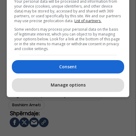
Your personal data will be processed and information from
your device (cookies, unique identifiers, and other device
data) may be stored by, accessed by and shared with 369
partners, or used specifically by this site. We and our partners
may use precise geolocation data.
List of partners.
Some vendors may process your personal data on the basis
of legitimate interest, which you can object to by managing
your options below. Look for a link at the bottom of this page
or in the site menu to manage or withdraw consent in privacy
and cookie settings.
Consent
Manage options
Jugohrom
Qeveria E Maqedonisë Së Veriut
Bashkim Ameti