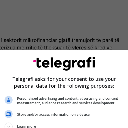
r i sektorit mikrofinanciar gjatë tremujorit të parë të
terizua me rritje të theksuar të vlerës së kredive
d.
are, që kanë një pjesëmarrje prej 65.2 për qind në
 sektorit, u karakterizuan me rritje vjetore prej 34.4
htu, kreditë ndaj ndërmarrjeve, që përfaqësojnë
Telegrafi asks for your consent to use your
jithsej kredive të sektorit, shënuan një rritje vjetore
personal data for the following purposes:
d.
Personalised advertising and content, advertising and content
measurement, audience research and services development
e të lëshuara, kategoria ndaj ‘sektorëve tjerë’
të lartë vjetore, pasuar nga bujqësia, tregtia,
Store and/or access information on a device
industria”, thuhet në raportin e BQK-së, për
Learn more