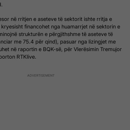
d.
or në rritjen e aseteve të sektorit ishte rritja e
 kryesisht financohet nga huamarrjet në sektorin e
inojnë strukturën e përgjithshme të aseteve të
anciar me 75.4 për qind), pasuar nga lizingjet me
huhet në raportin e BQK-së, për Vlerësimin Tremujor
porton RTKlive.