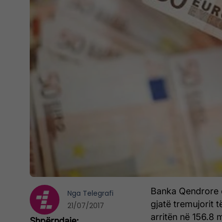
Banka Qendrore e
Nga
Telegrafi
gjatë tremujorit t
21/07/2017
arritën në 156.8 