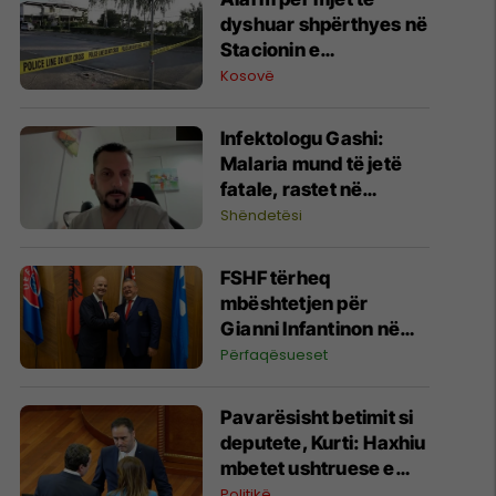
dyshuar shpërthyes në
Stacionin e
Autobusëve në
Kosovë
Prishtinë, policia në
vendngjarje
​Infektologu Gashi:
Malaria mund të jetë
fatale, rastet në
Kosovë janë të
Shëndetësi
importuara
FSHF tërheq
mbështetjen për
Gianni Infantinon në
garën për president të
Përfaqësueset
FIFA-s
Pavarësisht betimit si
deputete, Kurti: Haxhiu
mbetet ushtruese e
detyrës së presidentes
Politikë