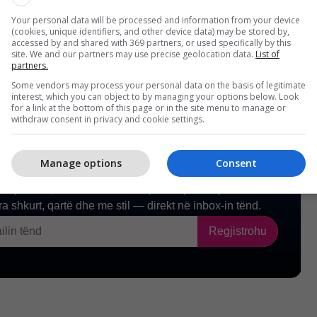
or të Ekonomisë. /Telegrafi/
Your personal data will be processed and information from your device
(cookies, unique identifiers, and other device data) may be stored by,
accessed by and shared with 369 partners, or used specifically by this
site. We and our partners may use precise geolocation data.
List of
partners.
Some vendors may process your personal data on the basis of legitimate
interest, which you can object to by managing your options below. Look
for a link at the bottom of this page or in the site menu to manage or
withdraw consent in privacy and cookie settings.
Manage options
Consent