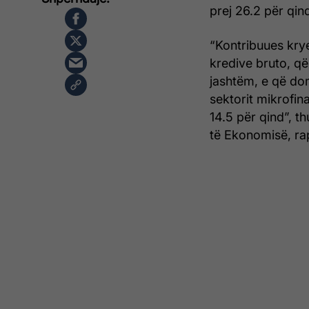
prej 26.2 për qin
“Kontribuues kryes
kredive bruto, që
jashtëm, e që dom
sektorit mikrofin
14.5 për qind”, t
të Ekonomisë, ra