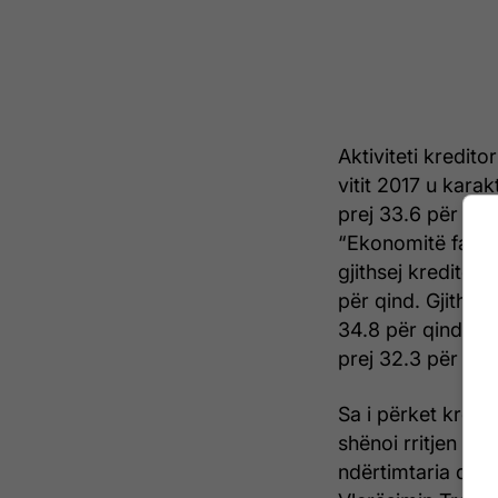
Aktiviteti kredito
vitit 2017 u karak
prej 33.6 për qin
“Ekonomitë familj
gjithsej kreditë e
për qind. Gjithas
34.8 për qind të g
prej 32.3 për qin
Sa i përket krediv
shënoi rritjen më 
ndërtimtaria dhe 