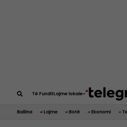
Të Fundit
Lajme lokale
Ballina
Lajme
Botë
Ekonomi
T