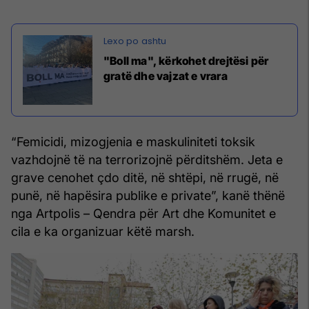
"Boll ma", kërkohet drejtësi për
gratë dhe vajzat e vrara
“Femicidi, mizogjenia e maskuliniteti toksik
vazhdojnë të na terrorizojnë përditshëm. Jeta e
grave cenohet çdo ditë, në shtëpi, në rrugë, në
punë, në hapësira publike e private”, kanë thënë
nga Artpolis – Qendra për Art dhe Komunitet e
cila e ka organizuar këtë marsh.