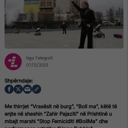
Nga
Telegrafi
07/12/2023
Me thirrjet “Vrasësit në burg”, “Boll ma”, këtë të
enjte në sheshin “Zahir Pajaziti” në Prishtinë u
mbajt marshi “Stop Femicidit! #BollMa” dhe