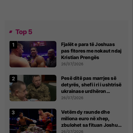
Top 5
Fjalët e para të Joshuas
pas fitores me nokaut ndaj
Kristian Prengës
26/07/2026
Pesë ditë pas marrjes së
detyrës, shefi i ri i ushtrisë
ukrainase urdhëron
kontroll të madh
26/07/2026
Vetëm dy raunde dhe
miliona euro në xhep,
zbulohet sa fituan Joshua
e Prenga
26/07/2026