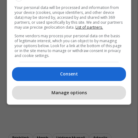
Your personal data will be processed and information from
your device (cookies, unique identifiers, and other device
data) may be stored by, accessed by and shared with 369
partners, or used specifically by this site. We and our partners
may use precise geolocation data.
List of partners.
Some vendors may process your personal data on the basis
of legitimate interest, which you can object to by managing
your options below. Look for a link at the bottom of this page
or in the site menu to manage or withdraw consent in privacy
and cookie settings.
Consent
Manage options
Prishtinë
Marsh
Liridona Murseli
Artpolis