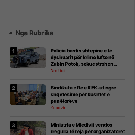
Nga Rubrika
Policia bastis shtëpinë e të
dyshuarit për krime lufte në
Zubin Potok, sekuestrohen
prova
Drejtësi
Sindikata e Re e KEK-ut ngre
shqetësime për kushtet e
punëtorëve
Kosovë
Ministria e Mjedisit vendos
rregulla të reja për organizatorët