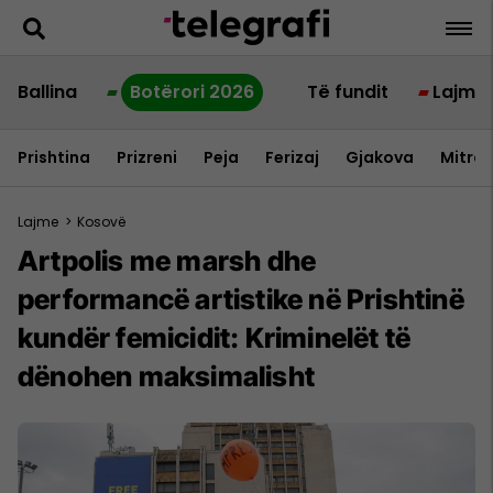
Ballina
Botërori 2026
Të fundit
Lajme
Prishtina
Prizreni
Peja
Ferizaj
Gjakova
Mitrov
Lajme
>
Kosovë
Artpolis me marsh dhe
performancë artistike në Prishtinë
kundër femicidit: Kriminelët të
dënohen maksimalisht