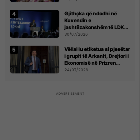
Gjithçka që ndodhi në
Kuvendin e
jashtëzakonshëm të LDK-
së
30/07/2026
Vëllai iu etiketua si pjesëtar
i grupit të Arkanit, Drejtori i
Ekonomisë në Prizren
mohon pretendimet
24/07/2026