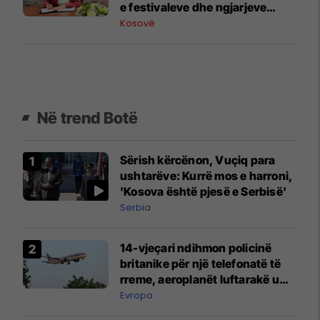
e festivaleve dhe ngjarjeve
publike
Kosovë
Në trend Botë
Sërish kërcënon, Vuçiq para
ushtarëve: Kurrë mos e harroni,
'Kosova është pjesë e Serbisë'
Serbia
14-vjeçari ndihmon policinë
britanike për një telefonatë të
rreme, aeroplanët luftarakë u
ngritën në ajër për të
Evropa
interceptuar fluturaken e Qatar