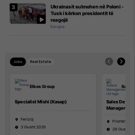
Airways që po shkonte drejt
Ukrainasit sulmohen në Poloni -
Mançesterit
Tusk i kërkon presidentit të
reagojë
Evropa
Jobs
Real Estate
Elkos Group
Solac
Specialist Mishi (Kasap)
Sales Devel
Manager
Ferizaj
Prishtinë
3 Gusht 2026
29 Gusht 2