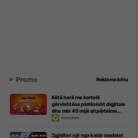
Promo
Reklamo këtu
Këtë herë me kartelë
gërvishtëse plotësisht digjitale
dhe mbi 40 mijë shpërblime
instant!
Meridian
Zgjidhni një nga katër modelet