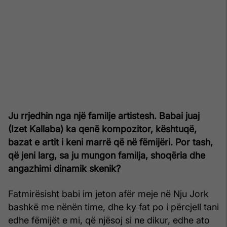
Ju rrjedhin nga një familje artistesh. Babai juaj
(Izet Kallaba) ka qenë kompozitor, kështuqë,
bazat e artit i keni marrë që në fëmijëri. Por tash,
që jeni larg, sa ju mungon familja, shoqëria dhe
angazhimi dinamik skenik?
Fatmirësisht babi im jeton afër meje në Nju Jork
bashkë me nënën time, dhe ky fat po i përcjell tani
edhe fëmijët e mi, që njësoj si ne dikur, edhe ato