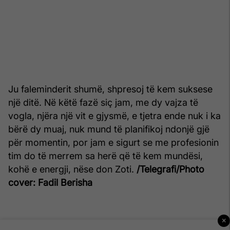
Ju faleminderit shumë, shpresoj të kem suksese
një ditë. Në këtë fazë siç jam, me dy vajza të
vogla, njëra një vit e gjysmë, e tjetra ende nuk i ka
bërë dy muaj, nuk mund të planifikoj ndonjë gjë
për momentin, por jam e sigurt se me profesionin
tim do të merrem sa herë që të kem mundësi,
kohë e energji, nëse don Zoti.
/Telegrafi/
Photo
cover: Fadil Berisha
×