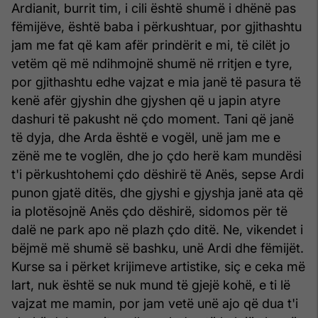
Ardianit, burrit tim, i cili është shumë i dhënë pas
fëmijëve, është baba i përkushtuar, por gjithashtu
jam me fat që kam afër prindërit e mi, të cilët jo
vetëm që më ndihmojnë shumë në rritjen e tyre,
por gjithashtu edhe vajzat e mia janë të pasura të
kenë afër gjyshin dhe gjyshen që u japin atyre
dashuri të pakusht në çdo moment. Tani që janë
të dyja, dhe Arda është e vogël, unë jam me e
zënë me te voglën, dhe jo çdo herë kam mundësi
t'i përkushtohemi çdo dëshirë të Anës, sepse Ardi
punon gjatë ditës, dhe gjyshi e gjyshja janë ata që
ia plotësojnë Anës çdo dëshirë, sidomos për të
dalë ne park apo në plazh çdo ditë. Ne, vikendet i
bëjmë më shumë së bashku, unë Ardi dhe fëmijët.
Kurse sa i përket krijimeve artistike, siç e ceka më
lart, nuk është se nuk mund të gjejë kohë, e ti lë
vajzat me mamin, por jam vetë unë ajo që dua t'i