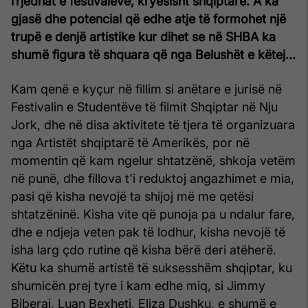
rrjedhat e festivaleve, kryesisht shqiptare. A ka
gjasë dhe potencial që edhe atje të formohet një
trupë e denjë artistike kur dihet se në SHBA ka
shumë figura të shquara që nga Belushët e këtej...
Kam qenë e kyçur në fillim si anëtare e jurisë në
Festivalin e Studentëve të filmit Shqiptar në Nju
Jork, dhe në disa aktivitete të tjera të organizuara
nga Artistët shqiptarë të Amerikës, por në
momentin që kam ngelur shtatzënë, shkoja vetëm
në punë, dhe fillova t'i reduktoj angazhimet e mia,
pasi që kisha nevojë ta shijoj më me qetësi
shtatzëninë. Kisha vite që punoja pa u ndalur fare,
dhe e ndjeja veten pak të lodhur, kisha nevojë të
isha larg çdo rutine që kisha bërë deri atëherë.
Këtu ka shumë artistë të suksesshëm shqiptar, ku
shumicën prej tyre i kam edhe miq, si Jimmy
Biberaj, Luan Bexheti, Eliza Dushku, e shumë e