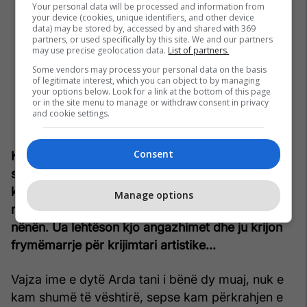
Your personal data will be processed and information from
your device (cookies, unique identifiers, and other device
data) may be stored by, accessed by and shared with 369
partners, or used specifically by this site. We and our partners
may use precise geolocation data.
List of partners.
Some vendors may process your personal data on the basis
of legitimate interest, which you can object to by managing
your options below. Look for a link at the bottom of this page
or in the site menu to manage or withdraw consent in privacy
and cookie settings.
Consent
Këtyre ditëve keni lindur edhe vajzën e dytë dhe
sigurisht nuk e ndieni peshën e vetmisë. Si për
koincidencë të mirë, atje, prej kohësh e keni
Manage options
motrën, burrin, fëmijën e parë, e tashmë edhe
nënën. Ua lehtëson kjo angazhimet dhe ju krijon
frymëmarrje për krijimtari artistike...
Vajza ime e dytë Arda tani i bënë dy muaj, nuk e
kam shumë të vështirë, sepse kam përkrahjen e