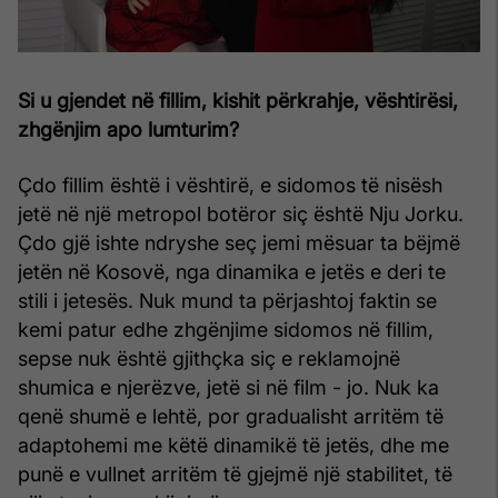
Si u gjendet në fillim, kishit përkrahje, vështirësi,
zhgënjim apo lumturim?
Çdo fillim është i vështirë, e sidomos të nisësh
jetë në një metropol botëror siç është Nju Jorku.
Çdo gjë ishte ndryshe seç jemi mësuar ta bëjmë
jetën në Kosovë, nga dinamika e jetës e deri te
stili i jetesës. Nuk mund ta përjashtoj faktin se
kemi patur edhe zhgënjime sidomos në fillim,
sepse nuk është gjithçka siç e reklamojnë
shumica e njerëzve, jetë si në film - jo. Nuk ka
qenë shumë e lehtë, por gradualisht arritëm të
adaptohemi me këtë dinamikë të jetës, dhe me
punë e vullnet arritëm të gjejmë një stabilitet, të