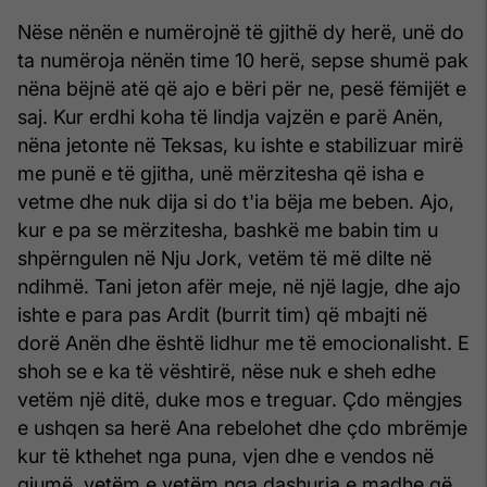
Nëse nënën e numërojnë të gjithë dy herë, unë do
ta numëroja nënën time 10 herë, sepse shumë pak
nëna bëjnë atë që ajo e bëri për ne, pesë fëmijët e
saj. Kur erdhi koha të lindja vajzën e parë Anën,
nëna jetonte në Teksas, ku ishte e stabilizuar mirë
me punë e të gjitha, unë mërzitesha që isha e
vetme dhe nuk dija si do t'ia bëja me beben. Ajo,
kur e pa se mërzitesha, bashkë me babin tim u
shpërngulen në Nju Jork, vetëm të më dilte në
ndihmë. Tani jeton afër meje, në një lagje, dhe ajo
ishte e para pas Ardit (burrit tim) që mbajti në
dorë Anën dhe është lidhur me të emocionalisht. E
shoh se e ka të vështirë, nëse nuk e sheh edhe
vetëm një ditë, duke mos e treguar. Çdo mëngjes
e ushqen sa herë Ana rebelohet dhe çdo mbrëmje
kur të kthehet nga puna, vjen dhe e vendos në
gjumë, vetëm e vetëm nga dashuria e madhe që