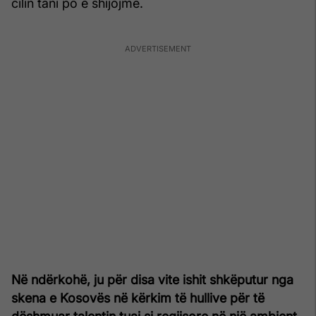
cilin tani po e shijojmë.
Në ndërkohë, ju për disa vite ishit shkëputur nga
skena e Kosovës në kërkim të hullive për të