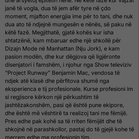
dhe arsyetoj epitetin nënë. Në këtë fazë kur vajzat
janë të vogla, dua të jem afër tyre në çdo
moment, mjafton energjia ime për to tani, dhe nuk
dua ato të ndjejnë mungesën e nënës, së paku në
këtë fazë. Megjithatë, gjatë kohës kur isha
shtatzënë, kam mbaruar edhe një shkollë për
Dizajn Mode në Manhattan (Nju Jork), e kam
pasion modën, dhe kur dëgjova që ligjëronte
disenjatori i famshëm, i njohur nga Show televiziv
“Project Runway” Benjamin Mac, vendosa të
ndjek atë klasë dhe përfitova shumë nga
eksperienca e tij profesionale. Kurse profesioni im
si regjisore kërkon një përkushtim të
jashtëzakonshëm, pasi që është pune ekipore,
dhe është më vështirë ta realizoj tani me fëmijë.
Pres edhe pak kohë sa të rriten fëmijët dhe të
shkojnë në parashkollor, pastaj do të gjejë kohe të
merrem edhe me profesionin tim.