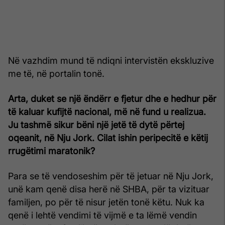
Në vazhdim mund të ndiqni intervistën ekskluzive
me të, në portalin tonë.
Arta, duket se një ëndërr e fjetur dhe e hedhur për
të kaluar kufijtë nacional, më në fund u realizua.
Ju tashmë sikur bëni një jetë të dytë përtej
oqeanit, në Nju Jork. Cilat ishin peripecitë e këtij
rrugëtimi maratonik?
Para se të vendoseshim për të jetuar në Nju Jork,
unë kam qenë disa herë në SHBA, për ta vizituar
familjen, po për të nisur jetën tonë këtu. Nuk ka
qenë i lehtë vendimi të vijmë e ta lëmë vendin