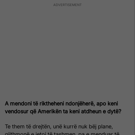
A mendoni të riktheheni ndonjëherë, apo keni
vendosur që Amerikën ta keni atdheun e dytë?
Te them të drejtën, unë kurrë nuk bëj plane,
gjithmonë e jetoj të tashmen, pa e menduar të