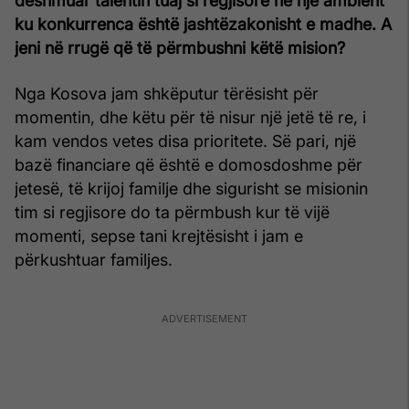
dëshmuar talentin tuaj si regjisore në një ambient
ku konkurrenca është jashtëzakonisht e madhe. A
jeni në rrugë që të përmbushni këtë mision?
Nga Kosova jam shkëputur tërësisht për
momentin, dhe këtu për të nisur një jetë të re, i
kam vendos vetes disa prioritete. Së pari, një
bazë financiare që është e domosdoshme për
jetesë, të krijoj familje dhe sigurisht se misionin
tim si regjisore do ta përmbush kur të vijë
momenti, sepse tani krejtësisht i jam e
përkushtuar familjes.