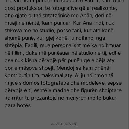
Tre vite kam punuar në studion e Fadilit, kam bërë
post produksion të fotografive që ai realizonte,
dhe gjatë gjithë shtatzënisë me Anën, deri në
muajin e nëntë, kam punuar. Kur Ana lindi, nuk
shkova më në studio, porse tani, kur ata kanë
shumë punë, kur gjej kohë, iu ndihmoj nga
shtëpia. Fadili, mua personalisht më ka ndihmuar
në fillim, duke më punësuar në studion e tij, edhe
pse nuk kisha përvojë për punën që e bëja aty,
por e mësova shpejt. Mendoj se kam dhënë
kontributin tim maksimal aty. Ai ju ndihmon të
rinjve sidomos fotografëve dhe modeleve, sepse
përvoja e tij është e madhe dhe figurën shqiptare
ka rritur ta prezantojë në mënyrën më të bukur
para botës.