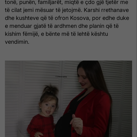
tonë, punën, familjarët, miqtë e çdo gjë tjetër me
të cilat jemi mësuar të jetojmë. Karshi rrethanave
dhe kushteve që të ofron Kosova, por edhe duke
e menduar gjatë të ardhmen dhe planin që të
kishim fëmijë, e bënte më të lehtë kështu
vendimin.