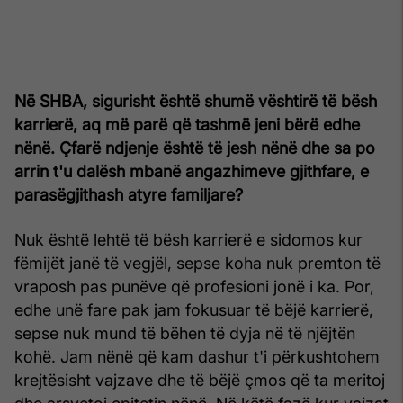
Në SHBA, sigurisht është shumë vështirë të bësh
karrierë, aq më parë që tashmë jeni bërë edhe
nënë. Çfarë ndjenje është të jesh nënë dhe sa po
arrin t'u dalësh mbanë angazhimeve gjithfare, e
parasëgjithash atyre familjare?
Nuk është lehtë të bësh karrierë e sidomos kur
fëmijët janë të vegjël, sepse koha nuk premton të
vraposh pas punëve që profesioni jonë i ka. Por,
edhe unë fare pak jam fokusuar të bëjë karrierë,
sepse nuk mund të bëhen të dyja në të njëjtën
kohë. Jam nënë që kam dashur t'i përkushtohem
krejtësisht vajzave dhe të bëjë çmos që ta meritoj