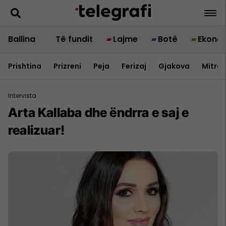
Ballina
Të fundit
Lajme
Botë
Ekono
Prishtina
Prizreni
Peja
Ferizaj
Gjakova
Mitrov
Intervista
Arta Kallaba dhe ëndrra e saj e
realizuar!