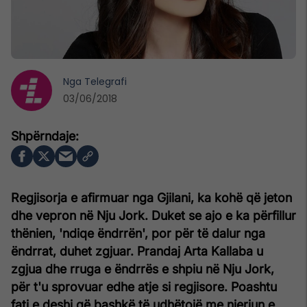
Nga
Telegrafi
03/06/2018
Regjisorja e afirmuar nga Gjilani, ka kohë që jeton
dhe vepron në Nju Jork. Duket se ajo e ka përfillur
thënien, 'ndiqe ëndrrën', por për të dalur nga
ëndrrat, duhet zgjuar. Prandaj Arta Kallaba u
zgjua dhe rruga e ëndrrës e shpiu në Nju Jork,
për t'u sprovuar edhe atje si regjisore. Poashtu
fati e deshi që bashkë të udhëtojë me njeriun e