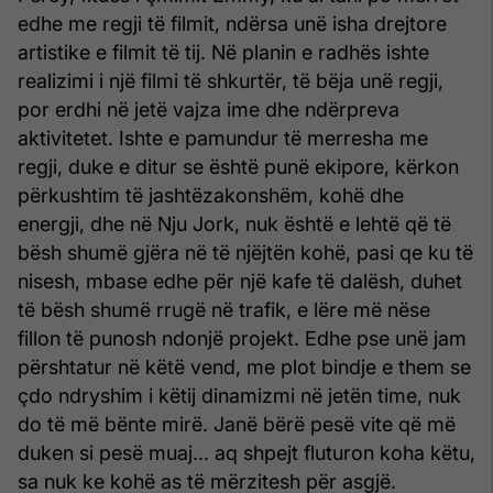
edhe me regji të filmit, ndërsa unë isha drejtore
artistike e filmit të tij. Në planin e radhës ishte
realizimi i një filmi të shkurtër, të bëja unë regji,
por erdhi në jetë vajza ime dhe ndërpreva
aktivitetet. Ishte e pamundur të merresha me
regji, duke e ditur se është punë ekipore, kërkon
përkushtim të jashtëzakonshëm, kohë dhe
energji, dhe në Nju Jork, nuk është e lehtë që të
bësh shumë gjëra në të njëjtën kohë, pasi qe ku të
nisesh, mbase edhe për një kafe të dalësh, duhet
të bësh shumë rrugë në trafik, e lëre më nëse
fillon të punosh ndonjë projekt. Edhe pse unë jam
përshtatur në këtë vend, me plot bindje e them se
çdo ndryshim i këtij dinamizmi në jetën time, nuk
do të më bënte mirë. Janë bërë pesë vite që më
duken si pesë muaj... aq shpejt fluturon koha këtu,
sa nuk ke kohë as të mërzitesh për asgjë.