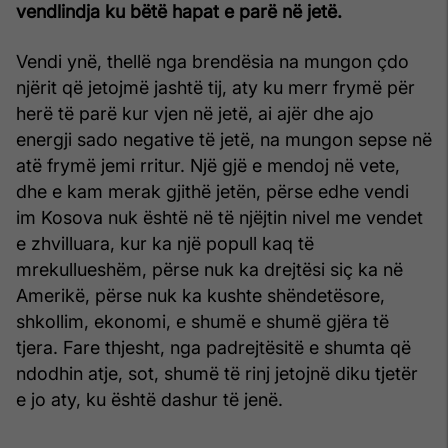
vendlindja ku bëtë hapat e parë në jetë.
Vendi ynë, thellë nga brendësia na mungon çdo
njërit që jetojmë jashtë tij, aty ku merr frymë për
herë të parë kur vjen në jetë, ai ajër dhe ajo
energji sado negative të jetë, na mungon sepse në
atë frymë jemi rritur. Një gjë e mendoj në vete,
dhe e kam merak gjithë jetën, përse edhe vendi
im Kosova nuk është në të njëjtin nivel me vendet
e zhvilluara, kur ka një popull kaq të
mrekullueshëm, përse nuk ka drejtësi siç ka në
Amerikë, përse nuk ka kushte shëndetësore,
shkollim, ekonomi, e shumë e shumë gjëra të
tjera. Fare thjesht, nga padrejtësitë e shumta që
ndodhin atje, sot, shumë të rinj jetojnë diku tjetër
e jo aty, ku është dashur të jenë.