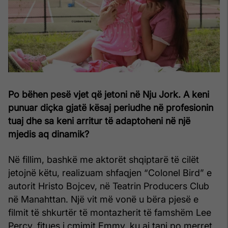
Po bëhen pesë vjet që jetoni në Nju Jork. A keni
punuar diçka gjatë kësaj periudhe në profesionin
tuaj dhe sa keni arritur të adaptoheni në një
mjedis aq dinamik?
Në fillim, bashkë me aktorët shqiptarë të cilët
jetojnë këtu, realizuam shfaqjen “Colonel Bird” e
autorit Hristo Bojcev, në Teatrin Producers Club
në Manahttan. Një vit më vonë u bëra pjesë e
filmit të shkurtër të montazherit të famshëm Lee
Percy, fitues i çmimit Emmy, ku ai tani po merret