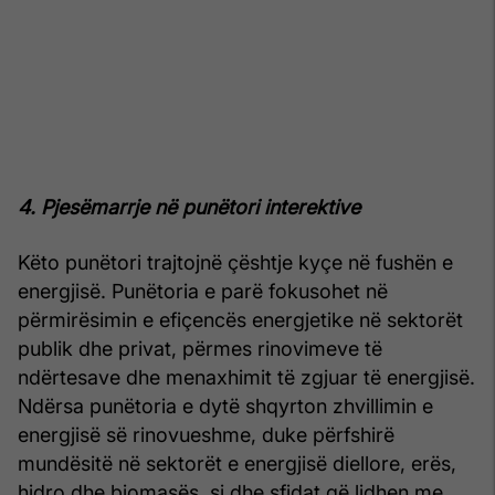
4. Pjesëmarrje në punëtori interektive
Këto punëtori trajtojnë çështje kyçe në fushën e
energjisë. Punëtoria e parë fokusohet në
përmirësimin e efiçencës energjetike në sektorët
publik dhe privat, përmes rinovimeve të
ndërtesave dhe menaxhimit të zgjuar të energjisë.
Ndërsa punëtoria e dytë shqyrton zhvillimin e
energjisë së rinovueshme, duke përfshirë
mundësitë në sektorët e energjisë diellore, erës,
hidro dhe biomasës, si dhe sfidat që lidhen me