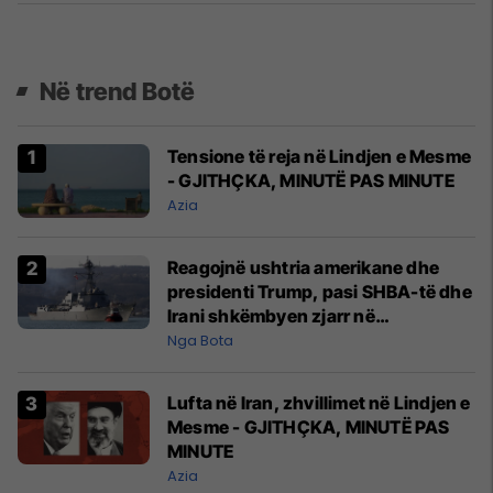
Në trend Botë
Tensione të reja në Lindjen e Mesme
- GJITHÇKA, MINUTË PAS MINUTE
Azia
Reagojnë ushtria amerikane dhe
presidenti Trump, pasi SHBA-të dhe
Irani shkëmbyen zjarr në
Ngushticën e Hormuzit
Nga Bota
Lufta në Iran, zhvillimet në Lindjen e
Mesme - GJITHÇKA, MINUTË PAS
MINUTE
Azia