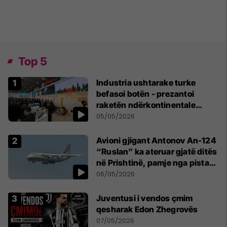
Top 5
Industria ushtarake turke
befasoi botën - prezantoi
raketën ndërkontinentale
vendase
05/05/2026
Avioni gjigant Antonov An-124
“Ruslan” ka ateruar gjatë ditës
në Prishtinë, pamje nga pista
publikohen edhe në rrjete
06/05/2026
sociale
Juventusi i vendos çmim
qesharak Edon Zhegrovës
07/05/2026