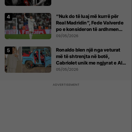
“Nuk do të luaj më kurrë për
Real Madridin”, Fede Valverde
po e konsideron të ardhmen
pas sherrit me Tchouamenin
09/05/2026
Ronaldo blen një nga veturat
më të shtrenjta në botë,
Cabriolet unik me ngjyrat e Al
Nassr
05/05/2026