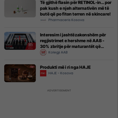
Të gjithë flasin për RETINOL-in… por
pak kush e njeh alternativën më të
butë që po fiton terren në skincare!
Pharmaceris Kosova
Interesim i jashtëzakonshëm për
regjistrimet e hershme në AAB -
30% zbritje për maturantët që
regjistrohen tani
Kolegji AAB
Produkti më i ri nga HAJE
HAJE - Kosova