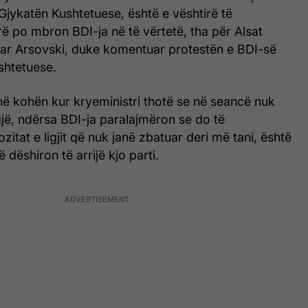
jykatën Kushtetuese, është e vështirë të
rë po mbron BDI-ja në të vërtetë, tha për Alsat
Petar Arsovski, duke komentuar protestën e BDI-së
shtetuese.
në kohën kur kryeministri thotë se në seancë nuk
jë, ndërsa BDI-ja paralajmëron se do të
itat e ligjit që nuk janë zbatuar deri më tani, është
 dëshiron të arrijë kjo parti.