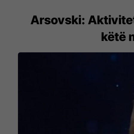
Arsovski: Aktivit
këtë m