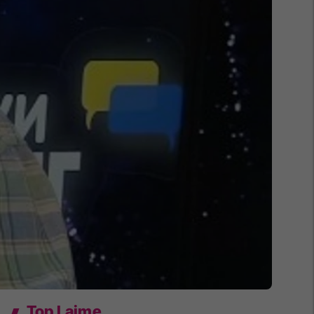
Top Lajme