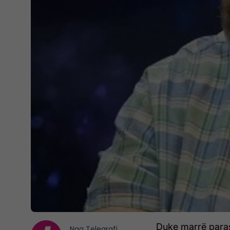
Duke marrë paras
Nga
Telegrafi