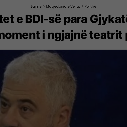
Lajme
>
Maqedonia e Veriut
>
Politikë
etet e BDI-së para Gjyka
oment i ngjajnë teatrit 