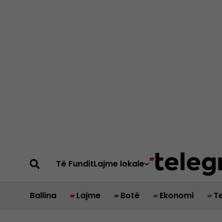
Të Fundit
Lajme lokale
Ballina
Lajme
Botë
Ekonomi
T