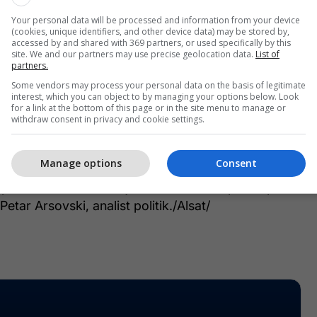
ë drejtë të protestojë, të qëndrojë roje, të vendosë
Your personal data will be processed and information from your device
e radhë para Gjykatës Kushtetuese dhe para çdo
(cookies, unique identifiers, and other device data) may be stored by,
e kjo e drejtë është e garantuar me kushtetutë për
accessed by and shared with 369 partners, or used specifically by this
site. We and our partners may use precise geolocation data.
List of
tike apo organizatë joqeveritare.
partners.
Some vendors may process your personal data on the basis of legitimate
ne nuk e dimë se çfarë po mbron BDI-ja në këtë
interest, which you can object to by managing your options below. Look
for a link at the bottom of this page or in the site menu to manage or
më nëse Gjykata Kushtetuese do ta shfuqizojë ligjin
withdraw consent in privacy and cookie settings.
shfuqizojë disa pjesë, nuk do të shfuqizojë asgjë
rekomandojë legjislativit që disa pjesë të ligjit të
Manage options
Consent
 mënyrë për t’i sjellë ato në përputhje me
pa atë informacion, kjo duket si teatër politik për
etar Arsovski, analist politik./Alsat/