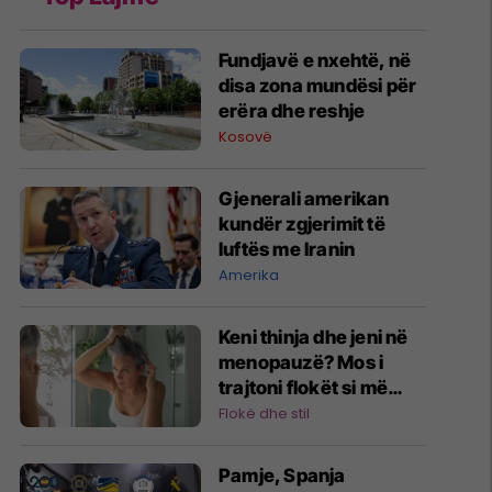
Fundjavë e nxehtë, në
disa zona mundësi për
erëra dhe reshje
Kosovë
Gjenerali amerikan
kundër zgjerimit të
luftës me Iranin
Amerika
Keni thinja dhe jeni në
menopauzë? Mos i
trajtoni flokët si më
parë!
Flokë dhe stil
Pamje, Spanja