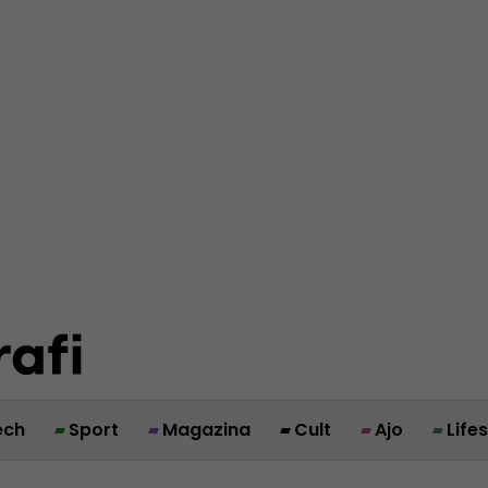
ech
Sport
Magazina
Cult
Ajo
Life