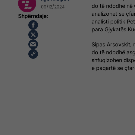
do të ndodhë në G
09/12/2024
analizohet se çfa
analisti politik 
para Gjykatës Ku
Sipas Arsovskit, 
do të ndodhë asg
shfuqizohen dispoz
e paqartë se çfarë