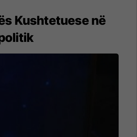
tës Kushtetuese në
politik