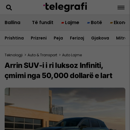
Ballina
Të fundit
Lajme
Botë
Ekono
Prishtina
Prizreni
Peja
Ferizaj
Gjakova
Mitrov
Teknologji
>
Auto & Transport
>
Auto Lajme
Arrin SUV-i i ri luksoz Infiniti,
çmimi nga 50,000 dollarë e lart