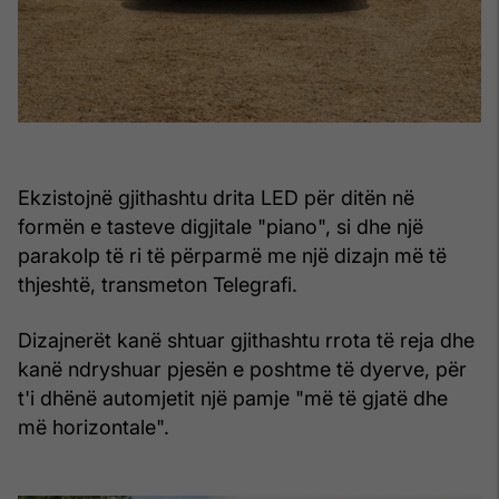
Ekzistojnë gjithashtu drita LED për ditën në
formën e tasteve digjitale "piano", si dhe një
parakolp të ri të përparmë me një dizajn më të
thjeshtë, transmeton Telegrafi.
Dizajnerët kanë shtuar gjithashtu rrota të reja dhe
kanë ndryshuar pjesën e poshtme të dyerve, për
t'i dhënë automjetit një pamje "më të gjatë dhe
më horizontale".