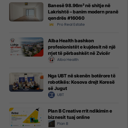
Banesë 98.96m² në shitje në
Lakrishtë – banim modern pranë
qendrës #16060
Pro Real Estate
Alba Health bashkon
profesionistët e kujdesit në një
rrjet të përbashkët në Zvicër
Alba Health
Nga UBT në skenën botërore të
robotikës: Kosova drejt Koresë
së Jugut
UBT
Plan B Creative rrit ndikimin e
biznesit tuaj online
Plan B