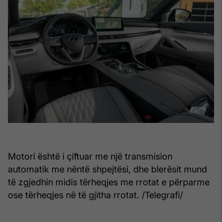
Motori është i çiftuar me një transmision
automatik me nëntë shpejtësi, dhe blerësit mund
të zgjedhin midis tërheqjes me rrotat e përparme
ose tërheqjes në të gjitha rrotat. /Telegrafi/