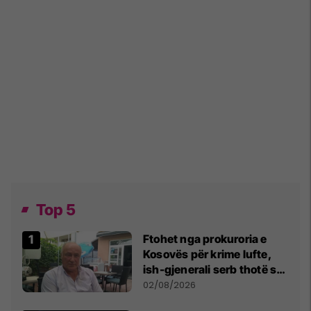
Top 5
Ftohet nga prokuroria e
Kosovës për krime lufte,
ish-gjenerali serb thotë se
dikush e tradhtoi në
02/08/2026
Beograd