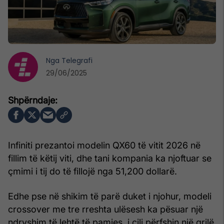
Nga
Telegrafi
29/06/2025
Infiniti prezantoi modelin QX60 të vitit 2026 në
fillim të këtij viti, dhe tani kompania ka njoftuar se
çmimi i tij do të fillojë nga 51,200 dollarë.
Edhe pse në shikim të parë duket i njohur, modeli
crossover me tre rreshta ulësesh ka pësuar një
ndryshim të lehtë të pamjes, i cili përfshin një grilë