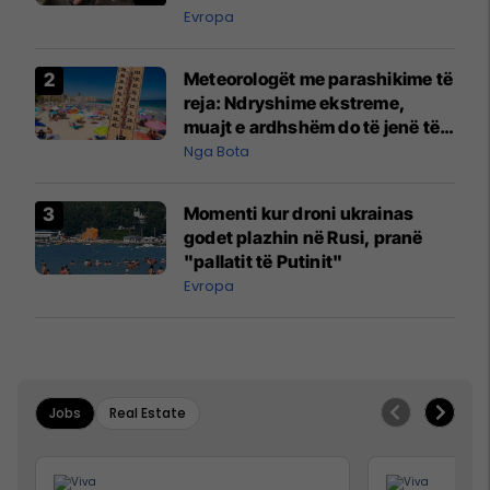
Evropa
Meteorologët me parashikime të
reja: Ndryshime ekstreme,
muajt e ardhshëm do të jenë të
pazakontë
Nga Bota
Momenti kur droni ukrainas
godet plazhin në Rusi, pranë
"pallatit të Putinit"
Evropa
Jobs
Real Estate