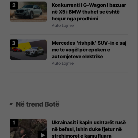
Konkurrenti i G-Wagon i bazuar
në X5 i BMW thuhet se është
hequr nga prodhimi
Auto Lajme
Mercedes ‘rishpik’ SUV-in e saj
më të vogël për epokën e
automjeteve elektrike
Auto Lajme
Në trend Botë
Ukrainasit i kapin ushtarët rusë
në befasi, ishin duke fjetur në
strehimoret e kamufluara