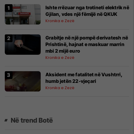
Ishte rrëzuar nga trotineti elektrik në
Gjilan, vdes një fëmijë në QKUK
Kronika e Zezë
Grabitje në një pompë derivatesh në
Prishtinë, hajnat e maskuar marrin
mbi 2 mijë euro
Kronika e Zezë
Aksident me fatalitet në Vushtrri,
humb jetën 22-vjeçari
Kronika e Zezë
Në trend Botë