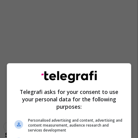
Telegrafi asks for your consent to use
your personal data for the following
purposes:
Personalised advertising and content, advertising and
content measurement, audience research and
Prishtinë
Dhuna Fizike
Policia E Kosovës
services development