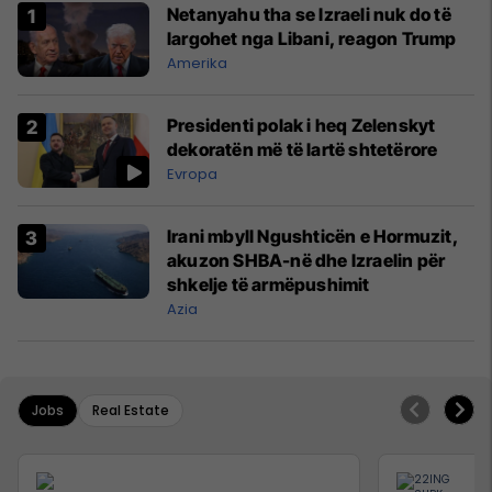
Netanyahu tha se Izraeli nuk do të
largohet nga Libani, reagon Trump
Amerika
Presidenti polak i heq Zelenskyt
dekoratën më të lartë shtetërore
Evropa
Irani mbyll Ngushticën e Hormuzit,
akuzon SHBA-në dhe Izraelin për
shkelje të armëpushimit
Azia
Jobs
Real Estate