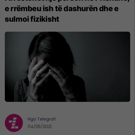
e rrëmbeu ish të dashurën dhe e
sulmoi fizikisht
Nga
Telegrafi
04/05/2021