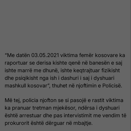
“Me datën 03.05.2021 viktima femër kosovare ka
raportuar se derisa kishte qenë në banesën e saj
ishte marrë me dhunë, ishte keqtrajtuar fizikisht
dhe psiqikisht nga ish i dashuri i saj i dyshuari
mashkull kosovar”, thuhet në njoftimin e Policisë.
Më tej, policia njofton se si pasojë e rastit viktima
ka pranuar tretman mjekësor, ndërsa i dyshuari
është arrestuar dhe pas intervistimit me vendim të
prokurorit është dërguar në mbajtje.