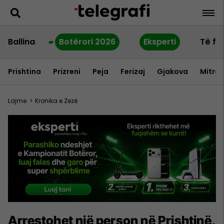
Ballina
Botërori 2026
Eksperti
Të fu
Prishtina
Prizreni
Peja
Ferizaj
Gjakova
Mitrov
Lajme
>
Kronika e Zezë
Arrestohet një person në Prishtinë,