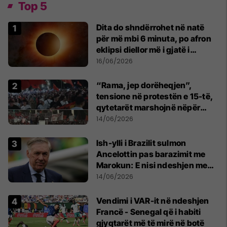
Top 5
Dita do shndërrohet në natë
për më mbi 6 minuta, po afron
eklipsi diellor më i gjatë i
shekullit të 21-të
16/06/2026
“Rama, jep dorëheqjen”,
tensione në protestën e 15-të,
qytetarët marshojnë nëpër
kryeqytet
14/06/2026
Ish-ylli i Brazilit sulmon
Ancelottin pas barazimit me
Marokun: E nisi ndeshjen me
formacionin e gabuar
14/06/2026
Vendimi i VAR-it në ndeshjen
Francë - Senegal që i habiti
gjyqtarët më të mirë në botë