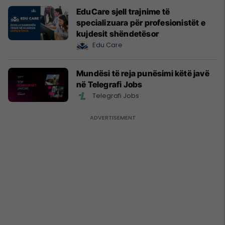
EduCare sjell trajnime të
specializuara për profesionistët e
kujdesit shëndetësor
Edu Care
Mundësi të reja punësimi këtë javë
në Telegrafi Jobs
Telegrafi Jobs