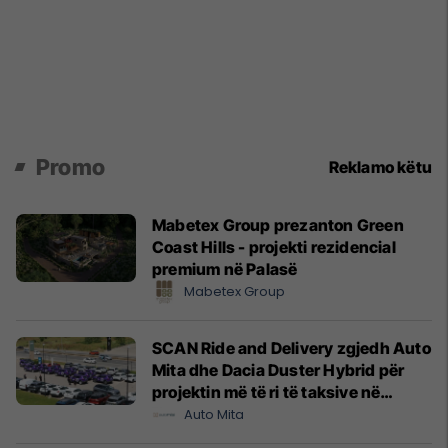
Promo
Reklamo këtu
Mabetex Group prezanton Green
Coast Hills - projekti rezidencial
premium në Palasë
Mabetex Group
SCAN Ride and Delivery zgjedh Auto
Mita dhe Dacia Duster Hybrid për
projektin më të ri të taksive në
Prishtinë
Auto Mita